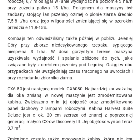
roboczej 6,7 m osiągał w łanie wydajność na poziomie 3 ha/h
przy zużyciu paliwa 15 l/ha. Poligonem dla maszyny był
zadbany stojący łan pszenicy ozimej o plonie ziarna średnio
7,5-8 t/ha oraz jego wilgotności zmieniającej się w szerokim
przedziale 11,8-15%.
Kombajn ten odwiedziliśmy także później w pobliżu Jeleniej
Góry przy zbiorze niedesykowanego rzepaku, sypiącego
niespełna 3 t/ha. W dość górzystym terenie maszyna
uzyskiwała wydajność i spalanie zbliżone do tych, jakie
związane były z omłotem pszenicy pod Legnicą. Osiągi w obu
przypadkach nie uwzględniają czasu traconego na uwrociach i
przy rozładunku zbiornika ziarna.
CX6.80 jest następcą modelu CX6080. Najbardziej zauważalną
dla oka zmianą w nowej maszynie jest zmodernizowana
kabina. Zwiększono m.in. jej objętość oraz zmodyfikowano
panel dachowy z lampami roboczymi. Kabina Harvest Suite
Deluxe jest o ok. 20 cm szersza od znanej z poprzedniej
generacji małych CX-ów Discovery III. Jej objętość wynosi teraz
3
3,7 m
.
Zmienione zostało także mocowanie kabiny, która nie jest