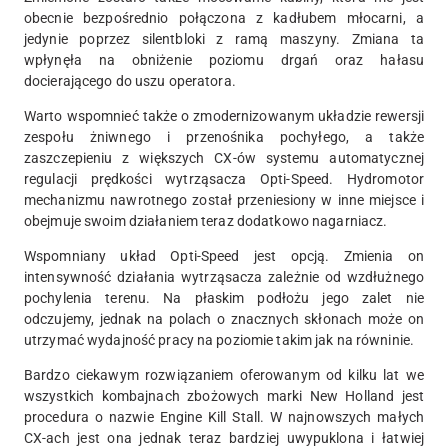
obecnie bezpośrednio połączona z kadłubem młocarni, a
jedynie poprzez silentbloki z ramą maszyny. Zmiana ta
wpłynęła na obniżenie poziomu drgań oraz hałasu
docierającego do uszu operatora.
Warto wspomnieć także o zmodernizowanym układzie rewersji
zespołu żniwnego i przenośnika pochyłego, a także
zaszczepieniu z większych CX-ów systemu automatycznej
regulacji prędkości wytrząsacza Opti-Speed. Hydromotor
mechanizmu nawrotnego został przeniesiony w inne miejsce i
obejmuje swoim działaniem teraz dodatkowo nagarniacz.
Wspomniany układ Opti-Speed jest opcją. Zmienia on
intensywność działania wytrząsacza zależnie od wzdłużnego
pochylenia terenu. Na płaskim podłożu jego zalet nie
odczujemy, jednak na polach o znacznych skłonach może on
utrzymać wydajność pracy na poziomie takim jak na równinie.
Bardzo ciekawym rozwiązaniem oferowanym od kilku lat we
wszystkich kombajnach zbożowych marki New Holland jest
procedura o nazwie Engine Kill Stall. W najnowszych małych
CX-ach jest ona jednak teraz bardziej uwypuklona i łatwiej