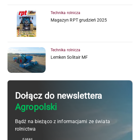
Technika rolnicza
Magazyn RPT grudzień 2025
Technika rolnicza
Lemken Solitair MF
Dołącz do newslettera
Agropolski
Bądź na bieżąco z informacjami ze świata
rolnictwa
E-MAIL