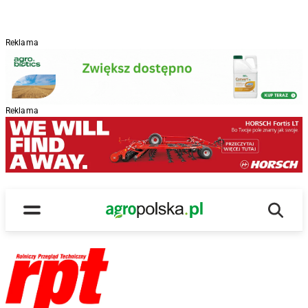
Reklama
Reklama
Wyszu
Main Logo
Menu