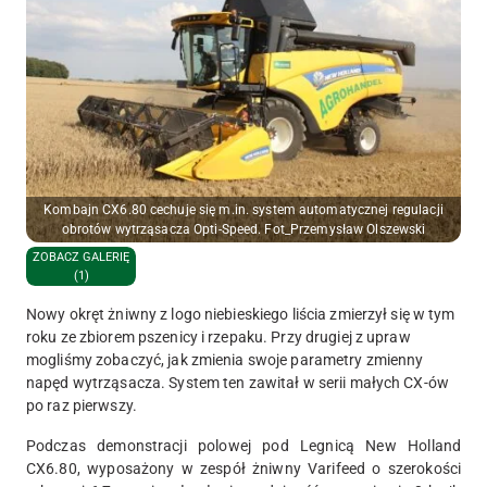
Kombajn CX6.80 cechuje się m.in. system automatycznej regulacji
obrotów wytrząsacza Opti-Speed. Fot_Przemysław Olszewski
ZOBACZ GALERIĘ
(1)
Nowy okręt żniwny z logo niebieskiego liścia zmierzył się w tym
roku ze zbiorem pszenicy i rzepaku. Przy drugiej z upraw
mogliśmy zobaczyć, jak zmienia swoje parametry zmienny
napęd wytrząsacza. System ten zawitał w serii małych CX-ów
po raz pierwszy.
Podczas demonstracji polowej pod Legnicą New Holland
CX6.80, wyposażony w zespół żniwny Varifeed o szerokości