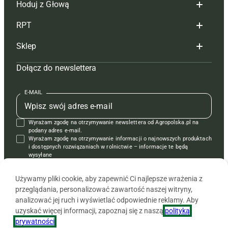
Hoduj z Głową
Redakcja
RPT
Reklama
Hoduj z głową bydło
Sklep
Tagi
Hoduj z głową świnie
Redakcja
Dołącz do newslettera
Mapa serwisu
Prenumerata
Prenumerata
Czasopisma i prenumerata
Kontakt
Redakcja
Reklama
Książki
E-MAIL
Regulamin
Kontakt
Kontakt
Regulamin
Wyrażam zgodę na otrzymywanie newslettera od Agropolska.pl na
Polityka prywatności
Reklama
Krzyżówki
podany adres e-mail.
Wyrażam zgodę na otrzymywanie informacji o najnowszych produktach
i dostępnych rozwiązaniach w rolnictwie – informacje te będą
wysyłane
od APRA sp. z o.o. w imieniu partnerów.
Używamy pliki cookie, aby zapewnić Ci najlepsze wrażenia z
przeglądania, personalizować zawartość naszej witryny,
analizować jej ruch i wyświetlać odpowiednie reklamy. Aby
uzyskać więcej informacji, zapoznaj się z naszą
polityką
prywatności
.