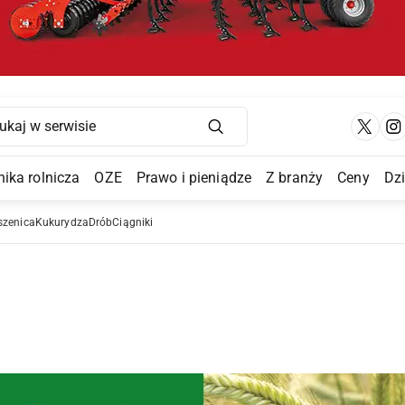
Main Navigation
ika rolnicza
OZE
Prawo i pieniądze
Z branży
Ceny
Dz
a Submenu
szenica
Kukurydza
Drób
Ciągniki