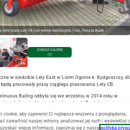
 dwie prasy Lely CB, tzw. wersje walidacyjne. Foto_Tomasz Bujak
ZOBACZ GALERIĘ
(7)
czne w siedzibie Lely East w Lisim Ogonie k. Bydgoszczy, dl
e będą pracowały prasy ciągłego prasowania Lely CB.
ntinuous Baling odbyła się we wrześniu w 2014 roku w
jająca bele w trybie ciągłym (nonstop). Została opracowana
, który jest jej amerykańskim partnerem. Lely CB to prasa
i cookie, aby zapewnić Ci najlepsze wrażenia z przeglądania,
lu owinięcia beli siatką i jej wyrzucenia z komory, gdyż
ać zawartość naszej witryny, analizować jej ruch i wyświetlać
otowywaniem następnej. Działanie prasy w systemie pracy
uzyskać więcej informacji, zapoznaj się z naszą
polityką pryw