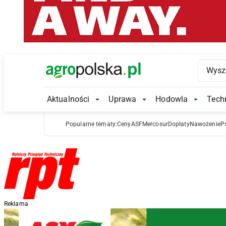
Main Logo
Aktualności
Uprawa
Hodowla
Techn
Aktualności Submenu
Uprawa Submenu
Hodowl
Popularne tematy:
Ceny
ASF
Mercosur
Dopłaty
Nawożenie
P
Reklama