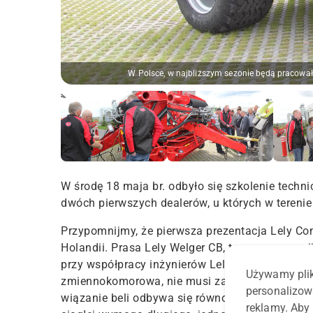
W Polsce, w najbliższym sezonie będą pracowały
W środę 18 maja br. odbyło się szkolenie techni
dwóch pierwszych dealerów, u których w tereni
Przypomnijmy, że pierwsza prezentacja Lely Co
Holandii. Prasa Lely Welger CB, to maszyna zwi
przy współpracy inżynierów Lely i firmy Vermeer
Używamy plik
zmiennokomorowa, nie musi zatrzymywać się w ce
personalizow
wiązanie beli odbywa się równocześnie z przyg
reklamy. Aby 