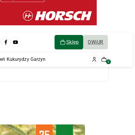
Sklep
OWiUR
ień Kukurydzy Garzyn
0