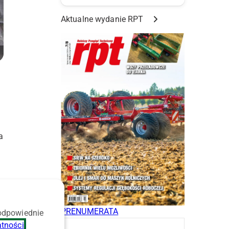
Aktualne wydanie RPT
a
PRENUMERATA
 odpowiednie
atności
.