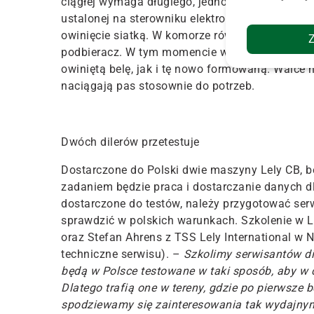
ciągłej wymaga długiego, jednolitego, szerokie
ustalonej na sterowniku elektronicznym średnicy
owinięcie siatką. W komorze równolegle gromadz
podbieracz. W tym momencie widać dlaczego pa
owiniętą belę, jak i tę nowo formowaną. Walce
naciągają pas stosownie do potrzeb.
Dwóch dilerów przetestuje
Dostarczone do Polski dwie maszyny Lely CB, będ
zadaniem będzie praca i dostarczanie danych d
dostarczone do testów, należy przygotować ser
sprawdzić w polskich warunkach. Szkolenie w L
oraz Stefan Ahrens z TSS Lely International w 
techniczne serwisu). –
Szkolimy serwisantów d
będą w Polsce testowane w taki sposób, aby w 
Dlatego trafią one w tereny, gdzie po pierwsze b
spodziewamy się zainteresowania tak wydajnymi