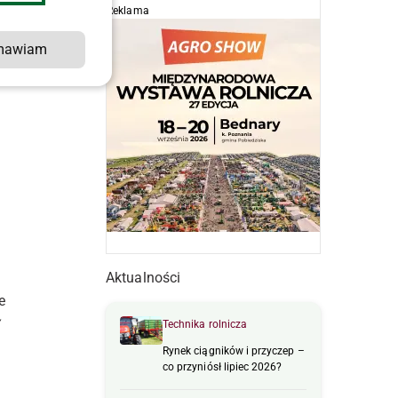
Reklama
mawiam
Aktualności
e
y
Technika rolnicza
Rynek ciągników i przyczep –
co przyniósł lipiec 2026?