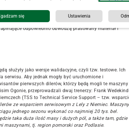
go pasa. Jego długość to aż 21 m. Bela po osiągnięciu
, przesuwana jest w tył maszyny, gdzie następuje jej
i się i jest kształtowany materiał podawany ciągle przez
Zgadzam się
Ustawienia
Od
s musi być taki długi; musi on okalać zarówno gotową,
 napinające odpowiednio obwodzą prasowany materiał i
ą służyły jako wersje walidacyjne, czyli tzw. testowe. Ich
la serwisu. Aby jednak mogły być uruchomione i
wisantów pierwszych dilerów, którzy będą mogli te maszyny
isim Ogonie, przeprowadzali dwaj trenerzy: Frank Wedekind
Niemczech (TSS to Technical Service Support – tzw. wsparci
ilerów ze wsparciem serwisowym z Lely z Niemiec. Maszyn
ciągu jednego sezonu wykonać co najmniej 20 tys. bel.
ędzie taka duża ilość masy i dużych pól, a także tam, gdzie
 maszynami, tj. region pomorski oraz Podlasie.