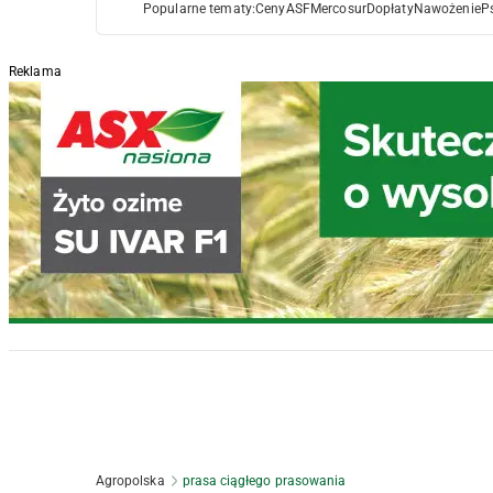
Popularne tematy:
Ceny
ASF
Mercosur
Dopłaty
Nawożenie
P
Reklama
Agropolska
prasa ciągłego prasowania