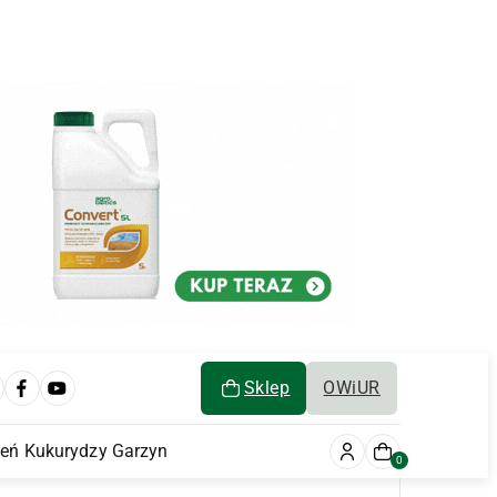
Sklep
OWiUR
ień Kukurydzy Garzyn
0