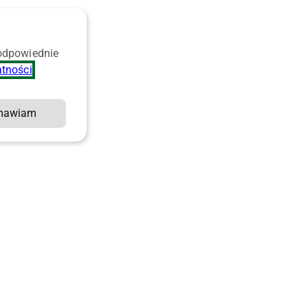
 odpowiednie
atności
.
mawiam