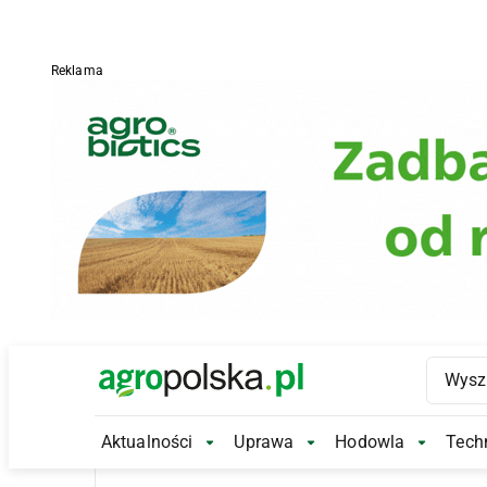
Reklama
Main Logo
Aktualności
Uprawa
Hodowla
Techn
Aktualności Submenu
Uprawa Submenu
Hodowl