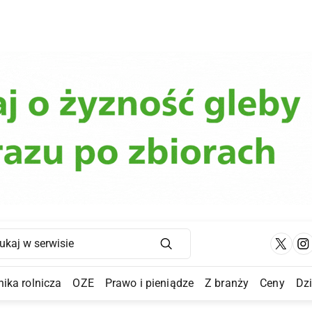
Main Navigation
ika rolnicza
OZE
Prawo i pieniądze
Z branży
Ceny
Dz
a Submenu