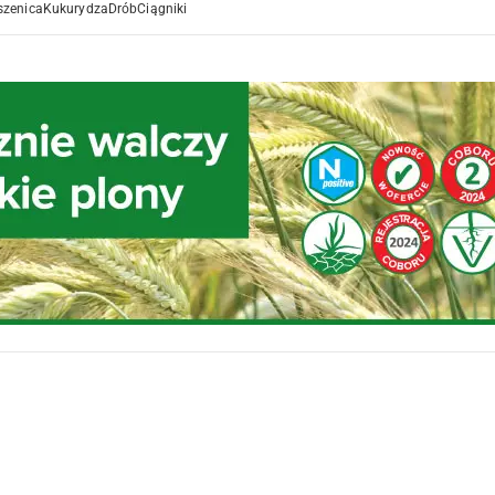
szenica
Kukurydza
Drób
Ciągniki