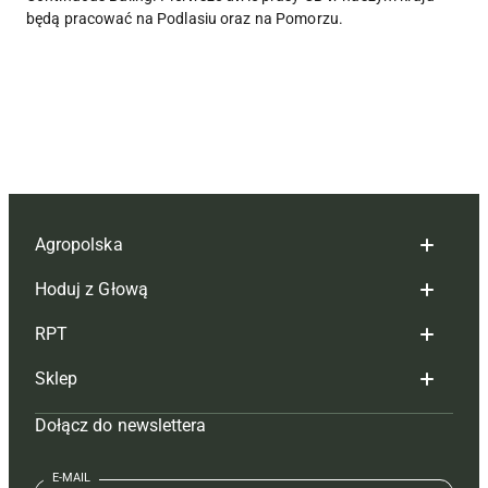
będą pracować na Podlasiu oraz na Pomorzu.
Agropolska
Hoduj z Głową
Redakcja
RPT
Reklama
Hoduj z głową bydło
Sklep
Tagi
Hoduj z głową świnie
Redakcja
Dołącz do newslettera
Mapa serwisu
Prenumerata
Prenumerata
Czasopisma i prenumerata
Kontakt
Redakcja
Reklama
Książki
E-MAIL