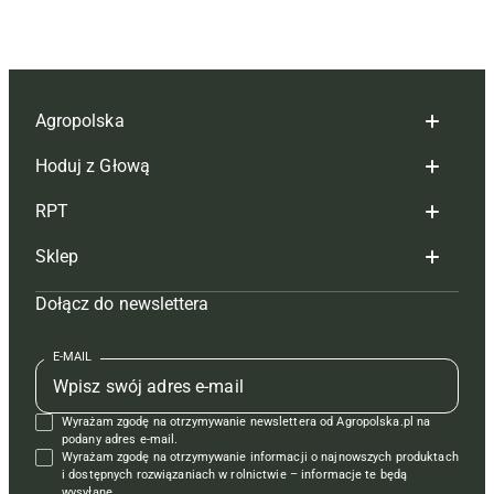
Agropolska
Hoduj z Głową
Redakcja
RPT
Reklama
Hoduj z głową bydło
Sklep
Tagi
Hoduj z głową świnie
Redakcja
Dołącz do newslettera
Mapa serwisu
Prenumerata
Prenumerata
Czasopisma i prenumerata
Kontakt
Redakcja
Reklama
Książki
E-MAIL
Regulamin
Kontakt
Kontakt
Regulamin
Wyrażam zgodę na otrzymywanie newslettera od Agropolska.pl na
Polityka prywatności
Reklama
Krzyżówki
podany adres e-mail.
Wyrażam zgodę na otrzymywanie informacji o najnowszych produktach
i dostępnych rozwiązaniach w rolnictwie – informacje te będą
wysyłane