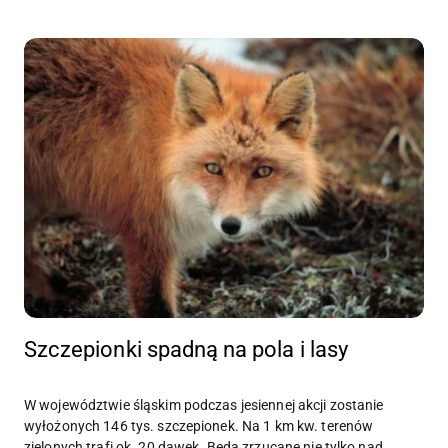
Szczepionki spadną na pola i lasy
W województwie śląskim podczas jesiennej akcji zostanie
wyłożonych 146 tys. szczepionek. Na 1 km kw. terenów
zielonych trafi ok. 20 dawek. Będą zrzucane nie tylko nad