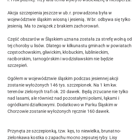
Akcja szczepienia jeszcze w ub.r. prowadzona była w
województwie śląskim wiosną i jesienią. W br. odbywa się tylko
jesienią. Ma to związek z brakiem zachorowań.
Część obszarów w Śląskiem uznana została za strefę wolną od
tej choroby u lisów. Dlatego w kilkunastu gminach w powiatach
częstochowskim, gliwickim, kłobuckim, lublinieckim,
raciborskim, tarnogórskim i wodzisławskim nie będzie
szczepień.
Ogółem w województwie śląskim podczas jesiennej akcji
zostanie wyłożonych 146 tys. szczepionek. Na 1 km kw.
terenów zielonych trafi ok. 20 dawek. Będą zrzucane nie tylko
nad lasami, ale również nad pozostałymi polami, łąkami i
ogródkami działkowymi. Dodatkowo w Parku Śląskim w
Chorzowie zostanie wyłożonych ręcznie 160 dawek.
Przynęta ze szczepionką, tzw. kęs, to niewielka, brunatno-
zielonkawa kostka o zapachu mocno zepsutej ryby. Lisy