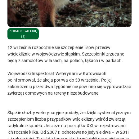
ZOBACZ GALERIĘ
(1)
12 września rozpocznie się szczepienie lisów przeciw
wściekliźnie w województwie śląskim. Szczepionki zrzucane
będą z samolotów w lasach, na polach, łąkach i w parkach.
Wojewódzki Inspektorat Weterynarii w Katowicach
poinformował, że akcja potrwa do 30 września. Po jej
zakończeniu przez dwa tygodnie nie powinno się wyprowadzać
zwierząt domowych na tereny niezabudowane.
Śląskie służby weterynaryjne podały, że dzięki systematycznym
szczepieniom liczba przypadków wścieklizny wśród zwierząt
radykalnie spadła. Jeszcze na początku XXI w. rejestrowano
ich rocznie kilka. Od 2007 r. odnotowano jedynie dwa – w 2011
r. i rok później. Trzy lata temu wykryto wściekliznę u nietoperza.