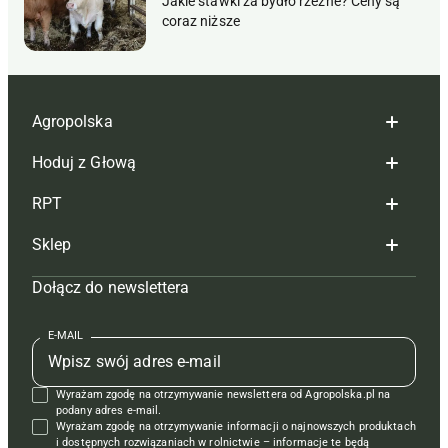
Jakie stawki za bydło rzeźne? Ceny są
coraz niższe
Agropolska
Hoduj z Głową
Redakcja
RPT
Reklama
Hoduj z głową bydło
Sklep
Tagi
Hoduj z głową świnie
Redakcja
Dołącz do newslettera
Mapa serwisu
Prenumerata
Prenumerata
Czasopisma i prenumerata
Kontakt
Redakcja
Reklama
Książki
E-MAIL
Regulamin
Kontakt
Kontakt
Regulamin
Wyrażam zgodę na otrzymywanie newslettera od Agropolska.pl na
Polityka prywatności
Reklama
Krzyżówki
podany adres e-mail.
Wyrażam zgodę na otrzymywanie informacji o najnowszych produktach
i dostępnych rozwiązaniach w rolnictwie – informacje te będą