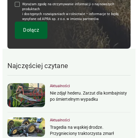
Wyrażam zgodę na otrzymywanie informacji o najnowszych
produktach
i dostępnych rozwiązaniach w rolnictwie – informacje te będą
wysyłane od APRA sp. z o.o. w imieniu partnerów.
Najczęściej czytane
Aktualności
Nie zdjął hederu. Zarzut dla kombajnisty
po śmiertelnym wypadku
Aktualności
Tragedia na wąskiej drodze.
Przygnieciony traktorzysta zmarł