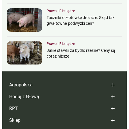
Prawo i Pieniądze
Tuczniki o złotówkę droższe. Skąd tak
gwałtowne podwyżki cen?
Prawo i Pieniądze
Jakie stawki za bydło rzeźne? Ceny są
coraz niższe
Agropolska
Hoduj z Głową
Redakcja
RPT
Reklama
Hoduj z głową bydło
Sklep
Tagi
Hoduj z głową świnie
Redakcja