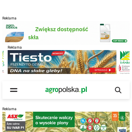
Reklama
Reklama
R
Wyszu
Main Logo
Menu
Reklama