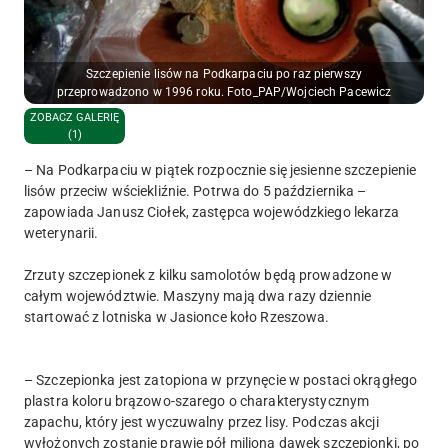
Szczepienie lisów na Podkarpaciu po raz pierwszy
przeprowadzono w 1996 roku. Foto_PAP/Wojciech Pacewicz
ZOBACZ GALERIĘ
(1)
– Na Podkarpaciu w piątek rozpocznie się jesienne szczepienie
lisów przeciw wściekliźnie. Potrwa do 5 października –
zapowiada Janusz Ciołek, zastępca wojewódzkiego lekarza
weterynarii.
Zrzuty szczepionek z kilku samolotów będą prowadzone w
całym województwie. Maszyny mają dwa razy dziennie
startować z lotniska w Jasionce koło Rzeszowa.
– Szczepionka jest zatopiona w przynęcie w postaci okrągłego
plastra koloru brązowo-szarego o charakterystycznym
zapachu, który jest wyczuwalny przez lisy. Podczas akcji
wyłożonych zostanie prawie pół miliona dawek szczepionki, po