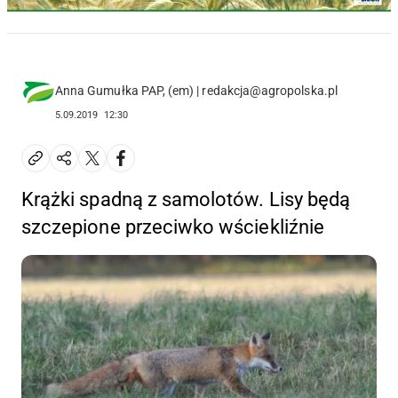
Anna Gumułka PAP, (em) | redakcja@agropolska.pl
5.09.2019
12:30
Krążki spadną z samolotów. Lisy będą
szczepione przeciwko wściekliźnie