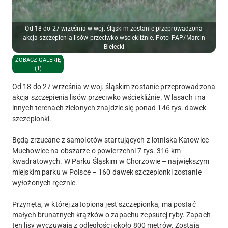
Od 18 do 27 września w woj. śląskim zostanie przeprowadzona
akcja szczepienia lisów przeciwko wściekliźnie. Foto_PAP/Marcin
Bielecki
ZOBACZ GALERIĘ
(1)
Od 18 do 27 września w woj. śląskim zostanie przeprowadzona
akcja szczepienia lisów przeciwko wściekliźnie. W lasach i na
innych terenach zielonych znajdzie się ponad 146 tys. dawek
szczepionki.
Będą zrzucane z samolotów startujących z lotniska Katowice-
Muchowiec na obszarze o powierzchni 7 tys. 316 km
kwadratowych. W Parku Śląskim w Chorzowie – największym
miejskim parku w Polsce – 160 dawek szczepionki zostanie
wyłożonych ręcznie.
Przynęta, w której zatopiona jest szczepionka, ma postać
małych brunatnych krążków o zapachu zepsutej ryby. Zapach
ten lisy wyczuwają z odległości około 800 metrów. Zostają