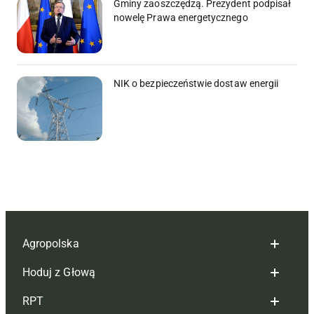
Gminy zaoszczędzą. Prezydent podpisał
nowelę Prawa energetycznego
NIK o bezpieczeństwie dostaw energii
Agropolska
Hoduj z Głową
Redakcja
RPT
Reklama
Hoduj z głową bydło