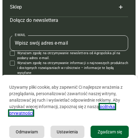
Sklep
Tagi
Hoduj z głową świnie
Redakcja
Dołącz do newslettera
Mapa serwisu
Prenumerata
Prenumerata
Czasopisma i prenumerata
Kontakt
Redakcja
Reklama
Książki
E-MAIL
Regulamin
Kontakt
Kontakt
Regulamin
Wyrażam zgodę na otrzymywanie newslettera od Agropolska.pl na
Polityka prywatności
Reklama
Krzyżówki
podany adres e-mail.
Wyrażam zgodę na otrzymywanie informacji o najnowszych produktach
i dostępnych rozwiązaniach w rolnictwie – informacje te będą
wysyłane
od APRA sp. z o.o. w imieniu partnerów.
Używamy pliki cookie, aby zapewnić Ci najlepsze wrażenia z
przeglądania, personalizować zawartość naszej witryny,
analizować jej ruch i wyświetlać odpowiednie reklamy. Aby
uzyskać więcej informacji, zapoznaj się z naszą
polityką
prywatności
.
Odmawiam
Ustawienia
Zgadzam się
Copyright © 2026 Agencja Promocji Rolnictwa i Agrobiznesu APRA