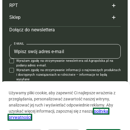
RPT
Reklama
Hoduj z głową bydło
Sklep
Tagi
Hoduj z głową świnie
Redakcja
Dołącz do newslettera
Mapa serwisu
Prenumerata
Prenumerata
Czasopisma i prenumerata
Kontakt
Redakcja
Reklama
Książki
E-MAIL
Regulamin
Kontakt
Kontakt
Regulamin
Wyrażam zgodę na otrzymywanie newslettera od Agropolska.pl na
Polityka prywatności
Reklama
Krzyżówki
podany adres e-mail.
Wyrażam zgodę na otrzymywanie informacji o najnowszych produktach
i dostępnych rozwiązaniach w rolnictwie – informacje te będą
wysyłane
od APRA sp. z o.o. w imieniu partnerów.
Używamy pliki cookie, aby zapewnić Ci najlepsze wrażenia z
przeglądania, personalizować zawartość naszej witryny,
analizować jej ruch i wyświetlać odpowiednie reklamy. Aby
uzyskać więcej informacji, zapoznaj się z naszą
polityką
prywatności
.