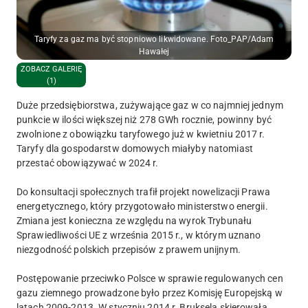
Taryfy za gaz ma być stopniowo likwidowane. Foto_PAP/Adam
Hawałej
ZOBACZ GALERIĘ
(1)
Duże przedsiębiorstwa, zużywające gaz w co najmniej jednym
punkcie w ilości większej niż 278 GWh rocznie, powinny być
zwolnione z obowiązku taryfowego już w kwietniu 2017 r.
Taryfy dla gospodarstw domowych miałyby natomiast
przestać obowiązywać w 2024 r.
Do konsultacji społecznych trafił projekt nowelizacji Prawa
energetycznego, który przygotowało ministerstwo energii.
Zmiana jest konieczna ze względu na wyrok Trybunału
Sprawiedliwości UE z września 2015 r., w którym uznano
niezgodność polskich przepisów z prawem unijnym.
Postępowanie przeciwko Polsce w sprawie regulowanych cen
gazu ziemnego prowadzone było przez Komisję Europejską w
latach 2009-2013. W styczniu 2014 r. Bruksela skierowała