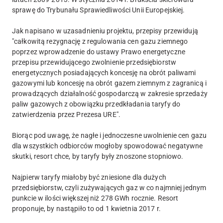
sprawę do Trybunału Sprawiedliwości Unii Europejskiej.
Jak napisano w uzasadnieniu projektu, przepisy przewidują
"całkowitą rezygnację z regulowania cen gazu ziemnego
poprzez wprowadzenie do ustawy Prawo energetyczne
przepisu przewidującego zwolnienie przedsiębiorstw
energetycznych posiadających koncesję na obrót paliwami
gazowymi lub koncesję na obrót gazem ziemnym z zagranicą i
prowadzących działalność gospodarczą w zakresie sprzedaży
paliw gazowych z obowiązku przedkładania taryfy do
zatwierdzenia przez Prezesa URE".
Biorąc pod uwagę, że nagłe i jednoczesne uwolnienie cen gazu
dla wszystkich odbiorców mogłoby spowodować negatywne
skutki, resort chce, by taryfy były znoszone stopniowo.
Najpierw taryfy miałoby być zniesione dla dużych
przedsiębiorstw, czyli zużywających gaz w co najmniej jednym
punkcie w ilości większej niż 278 GWh rocznie. Resort
proponuje, by nastąpiło to od 1 kwietnia 2017 r.