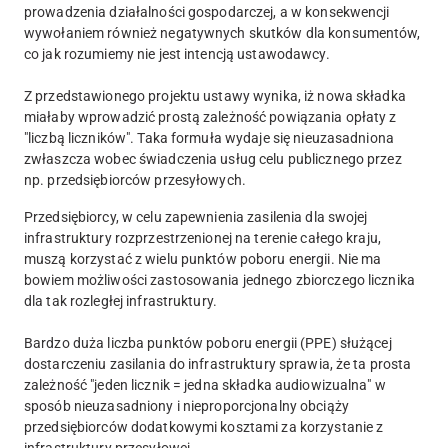
prowadzenia działalności gospodarczej, a w konsekwencji
wywołaniem również negatywnych skutków dla konsumentów,
co jak rozumiemy nie jest intencją ustawodawcy.
Z przedstawionego projektu ustawy wynika, iż nowa składka
miałaby wprowadzić prostą zależność powiązania opłaty z
"liczbą liczników". Taka formuła wydaje się nieuzasadniona
zwłaszcza wobec świadczenia usług celu publicznego przez
np. przedsiębiorców przesyłowych.
Przedsiębiorcy, w celu zapewnienia zasilenia dla swojej
infrastruktury rozprzestrzenionej na terenie całego kraju,
muszą korzystać z wielu punktów poboru energii. Nie ma
bowiem możliwości zastosowania jednego zbiorczego licznika
dla tak rozległej infrastruktury.
Bardzo duża liczba punktów poboru energii (PPE) służącej
dostarczeniu zasilania do infrastruktury sprawia, że ta prosta
zależność "jeden licznik = jedna składka audiowizualna" w
sposób nieuzasadniony i nieproporcjonalny obciąży
przedsiębiorców dodatkowymi kosztami za korzystanie z
infrastruktury przesyłowej.