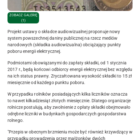
ZOBACZ GALERIĘ
(1)
Projekt ustawy o składce audiowizualnej proponuje nowy
system powszechnej daniny publicznej na rzecz mediów
narodowych (składka audiowizualna) obciążający punkty
poboru energii elektrycznej.
Podmiotami obowiązanymi do zapłaty składki, od 1 stycznia
2017 r., będą końcowi odbiorcy energii elektrycznej bez względu
na ich status prawny. Zryczałtowana wysokość składki to 15 zł
miesięcznie od każdego punktu poboru.
W przypadku rolników posiadających kilka liczników oznacza
to nawet kilkadziesiąt złotych miesięcznie. Dlatego organizacje
rolnicze postulują, aby zwolnienie z opłaty składki obejmowało
odrębne liczniki w budynkach gospodarczych gospodarstwa
rolnego.
"Przepis w obecnym brzmieniu może być również krzywdzący w
przypadku prowadzenia przez małżonków dwóch