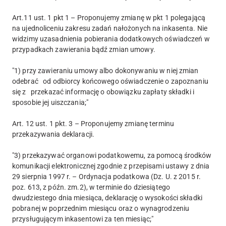
Art.11 ust. 1 pkt 1 – Proponujemy zmianę w pkt 1 polegającą
na ujednoliceniu zakresu zadań nałożonych na inkasenta. Nie
widzimy uzasadnienia pobierania dodatkowych oświadczeń w
przypadkach zawierania bądź zmian umowy.
"1) przy zawieraniu umowy albo dokonywaniu w niej zmian
odebrać od odbiorcy końcowego oświadczenie o zapoznaniu
się z przekazać informację o obowiązku zapłaty składki i
sposobie jej uiszczania;"
Art. 12 ust. 1 pkt. 3 – Proponujemy zmianę terminu
przekazywania deklaracji.
"3) przekazywać organowi podatkowemu, za pomocą środków
komunikacji elektronicznej zgodnie z przepisami ustawy z dnia
29 sierpnia 1997 r. – Ordynacja podatkowa (Dz. U. z 2015 r.
poz. 613, z późn. zm.2), w terminie do dziesiątego
dwudziestego dnia miesiąca, deklarację o wysokości składki
pobranej w poprzednim miesiącu oraz o wynagrodzeniu
przysługującym inkasentowi za ten miesiąc;"