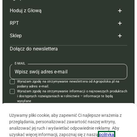
Hoduj z Głową
Redakcja
RPT
Reklama
Hoduj z głową bydło
Sklep
Tagi
Hoduj z głową świnie
Redakcja
Dołącz do newslettera
Mapa serwisu
Prenumerata
Prenumerata
Czasopisma i prenumerata
Kontakt
Redakcja
Reklama
Książki
E-MAIL
Regulamin
Kontakt
Kontakt
Regulamin
Wyrażam zgodę na otrzymywanie newslettera od Agropolska.pl na
Polityka prywatności
Reklama
Krzyżówki
podany adres e-mail.
Wyrażam zgodę na otrzymywanie informacji o najnowszych produktach
i dostępnych rozwiązaniach w rolnictwie – informacje te będą
wysyłane
od APRA sp. z o.o. w imieniu partnerów.
Używamy pliki cookie, aby zapewnić Ci najlepsze wrażenia z
przeglądania, personalizować zawartość naszej witryny,
analizować jej ruch i wyświetlać odpowiednie reklamy. Aby
uzyskać więcej informacji, zapoznaj się z naszą
polityką