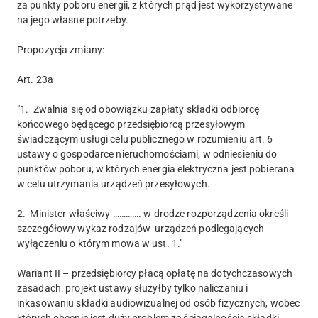
za punkty poboru energii, z których prąd jest wykorzystywane
na jego własne potrzeby.
Propozycja zmiany:
Art. 23a
"1. Zwalnia się od obowiązku zapłaty składki odbiorcę
końcowego będącego przedsiębiorcą przesyłowym
świadczącym usługi celu publicznego w rozumieniu art. 6
ustawy o gospodarce nieruchomościami, w odniesieniu do
punktów poboru, w których energia elektryczna jest pobierana
w celu utrzymania urządzeń przesyłowych.
2. Minister właściwy …………. w drodze rozporządzenia określi
szczegółowy wykaz rodzajów urządzeń podlegających
wyłączeniu o którym mowa w ust. 1."
Wariant II – przedsiębiorcy płacą opłatę na dotychczasowych
zasadach: projekt ustawy służyłby tylko naliczaniu i
inkasowaniu składki audiowizualnej od osób fizycznych, wobec
których obecnie jest duży problem ze ściągalnością składki,