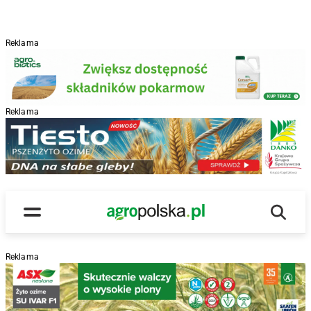
Reklama
Reklama
R
Wyszu
Main Logo
Menu
Reklama