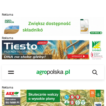
Reklama
Reklama
R
Wyszu
Main Logo
Menu
Reklama