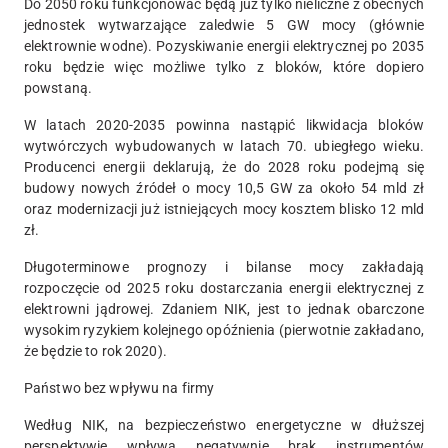
Do 2050 roku funkcjonować będą już tylko nieliczne z obecnych
jednostek wytwarzające zaledwie 5 GW mocy (głównie
elektrownie wodne). Pozyskiwanie energii elektrycznej po 2035
roku będzie więc możliwe tylko z bloków, które dopiero
powstaną.
W latach 2020-2035 powinna nastąpić likwidacja bloków
wytwórczych wybudowanych w latach 70. ubiegłego wieku.
Producenci energii deklarują, że do 2028 roku podejmą się
budowy nowych źródeł o mocy 10,5 GW za około 54 mld zł
oraz modernizacji już istniejących mocy kosztem blisko 12 mld
zł.
Długoterminowe prognozy i bilanse mocy zakładają
rozpoczęcie od 2025 roku dostarczania energii elektrycznej z
elektrowni jądrowej. Zdaniem NIK, jest to jednak obarczone
wysokim ryzykiem kolejnego opóźnienia (pierwotnie zakładano,
że będzie to rok 2020).
Państwo bez wpływu na firmy
Według NIK, na bezpieczeństwo energetyczne w dłuższej
perspektywie wpływa negatywnie brak instrumentów