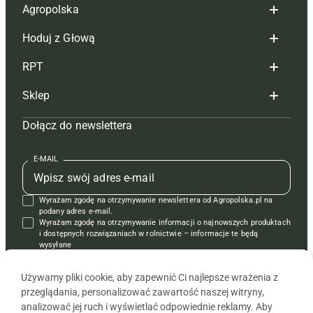
Agropolska
Hoduj z Głową
Redakcja
RPT
Reklama
Hoduj z głową bydło
Sklep
Tagi
Hoduj z głową świnie
Redakcja
Dołącz do newslettera
Mapa serwisu
Prenumerata
Prenumerata
Czasopisma i prenumerata
Kontakt
Redakcja
Reklama
Książki
E-MAIL
Regulamin
Kontakt
Kontakt
Regulamin
Wyrażam zgodę na otrzymywanie newslettera od Agropolska.pl na
Polityka prywatności
Reklama
Krzyżówki
podany adres e-mail.
Wyrażam zgodę na otrzymywanie informacji o najnowszych produktach
i dostępnych rozwiązaniach w rolnictwie – informacje te będą
wysyłane
od APRA sp. z o.o. w imieniu partnerów.
Używamy pliki cookie, aby zapewnić Ci najlepsze wrażenia z
przeglądania, personalizować zawartość naszej witryny,
analizować jej ruch i wyświetlać odpowiednie reklamy. Aby