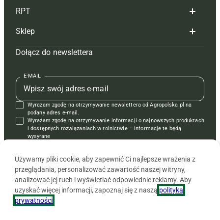
RPT
Reklama
Hoduj z głową bydło
Sklep
Tagi
Hoduj z głową świnie
Redakcja
Dołącz do newslettera
Mapa serwisu
Prenumerata
Prenumerata
Czasopisma i prenumerata
Kontakt
Redakcja
Reklama
Książki
E-MAIL
Regulamin
Kontakt
Kontakt
Regulamin
Wyrażam zgodę na otrzymywanie newslettera od Agropolska.pl na
Polityka prywatności
Reklama
Krzyżówki
podany adres e-mail.
Wyrażam zgodę na otrzymywanie informacji o najnowszych produktach
i dostępnych rozwiązaniach w rolnictwie – informacje te będą
wysyłane
od APRA sp. z o.o. w imieniu partnerów.
Używamy pliki cookie, aby zapewnić Ci najlepsze wrażenia z
przeglądania, personalizować zawartość naszej witryny,
analizować jej ruch i wyświetlać odpowiednie reklamy. Aby
uzyskać więcej informacji, zapoznaj się z naszą
polityką
prywatności
.