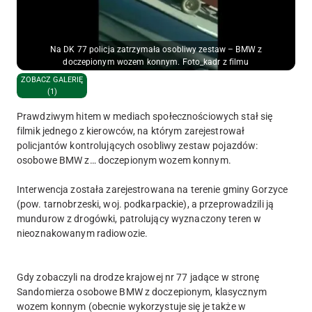
Na DK 77 policja zatrzymała osobliwy zestaw – BMW z
doczepionym wozem konnym. Foto_kadr z filmu
ZOBACZ GALERIĘ
(1)
Prawdziwym hitem w mediach społecznościowych stał się
filmik jednego z kierowców, na którym zarejestrował
policjantów kontrolujących osobliwy zestaw pojazdów:
osobowe BMW z… doczepionym wozem konnym.
Interwencja została zarejestrowana na terenie gminy Gorzyce
(pow. tarnobrzeski, woj. podkarpackie), a przeprowadzili ją
mundurow z drogówki, patrolujący wyznaczony teren w
nieoznakowanym radiowozie.
Gdy zobaczyli na drodze krajowej nr 77 jadące w stronę
Sandomierza osobowe BMW z doczepionym, klasycznym
wozem konnym (obecnie wykorzystuje się je także w