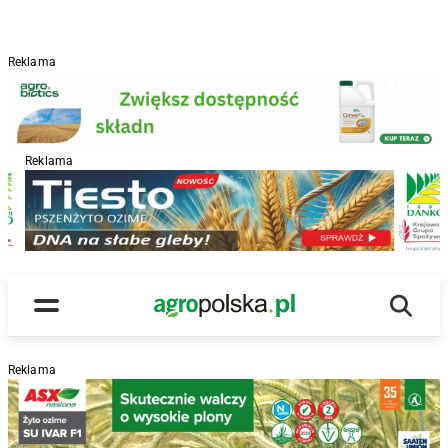
Reklama
Reklama
R
Wyszu
Main Logo
Menu
Reklama