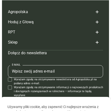
Agropolska
Hoduj z Głową
Redakcja
RPT
Reklama
Hoduj z głową bydło
Sklep
Tagi
Hoduj z głową świnie
Redakcja
Dołącz do newslettera
Mapa serwisu
Prenumerata
Prenumerata
Czasopisma i prenumerata
Kontakt
Redakcja
Reklama
Książki
E-MAIL
Regulamin
Kontakt
Kontakt
Regulamin
Wyrażam zgodę na otrzymywanie newslettera od Agropolska.pl na
Polityka prywatności
Reklama
Krzyżówki
podany adres e-mail.
Wyrażam zgodę na otrzymywanie informacji o najnowszych produktach
i dostępnych rozwiązaniach w rolnictwie – informacje te będą
wysyłane
od APRA sp. z o.o. w imieniu partnerów.
Używamy pliki cookie, aby zapewnić Ci najlepsze wrażenia z