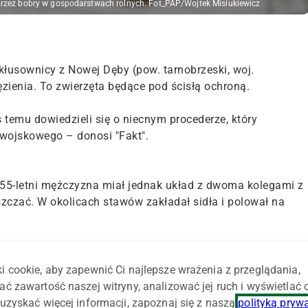
zez bobry w gospodarstwach rolnych. Fot_PAP/Wojtek Misiukiewicz
 kłusownicy z Nowej Dęby (pow. tarnobrzeski, woj.
ęzienia. To zwierzęta będące pod ścisłą ochroną.
 temu dowiedzieli się o niecnym procederze, który
 wojskowego – donosi "Fakt".
. 55-letni mężczyzna miał jednak układ z dwoma kolegami z
szczać. W okolicach stawów zakładał sidła i polował na
zanemu gospodarzowi. Na miejscu zastali nie tylko jego, ale
i cookie, aby zapewnić Ci najlepsze wrażenia z przeglądania,
ać zawartość naszej witryny, analizować jej ruch i wyświetlać
stki wojskowej, którzy mają także związek z kłusowaniem. Na
uzyskać więcej informacji, zapoznaj się z naszą
polityką pryw