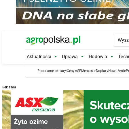
Main Logo
Aktualności
Uprawa
Hodowla
Techn
Aktualności Submenu
Uprawa Submenu
Hodowl
Popularne tematy:
Ceny
ASF
Mercosur
Dopłaty
Nawożenie
P
Reklama