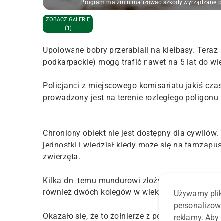
Program ma zminimalizować szkody wyrządzane pr
ZOBACZ GALERIĘ
(1)
Upolowane bobry przerabiali na kiełbasy. Teraz
podkarpackie) mogą trafić nawet na 5 lat do wi
Policjanci z miejscowego komisariatu jakiś czas
prowadzony jest na terenie rozległego poligonu
Chroniony obiekt nie jest dostępny dla cywilów
jednostki i wiedział kiedy może się na tamzapu
zwierzęta.
Kilka dni temu mundurowi złożyli wizytę podejr
również dwóch kolegów w wieku 48 i 58 lat.
Używamy plik
personalizow
Okazało się, że to żołnierze z pobliskiej jedno
reklamy. Aby 