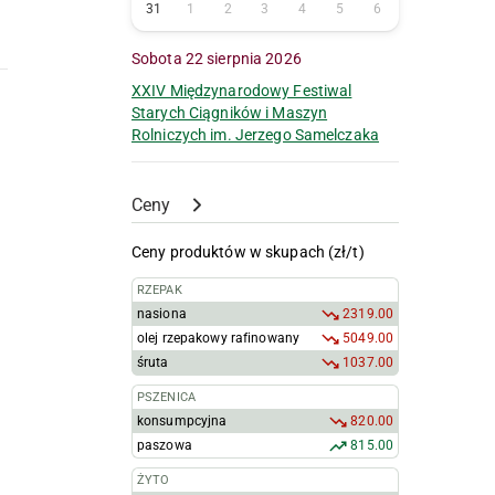
31
1
2
3
4
5
6
Sobota 22 sierpnia 2026
XXIV Międzynarodowy Festiwal
Starych Ciągników i Maszyn
Rolniczych im. Jerzego Samelczaka
Ceny
Ceny produktów w skupach (zł/t)
RZEPAK
nasiona
2319.00
olej rzepakowy rafinowany
5049.00
śruta
1037.00
PSZENICA
konsumpcyjna
820.00
paszowa
815.00
ŻYTO