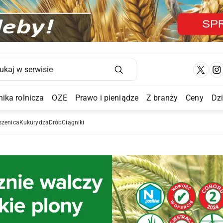
Main Navigation
ika rolnicza
OZE
Prawo i pieniądze
Z branży
Ceny
Dz
a Submenu
szenica
Kukurydza
Drób
Ciągniki