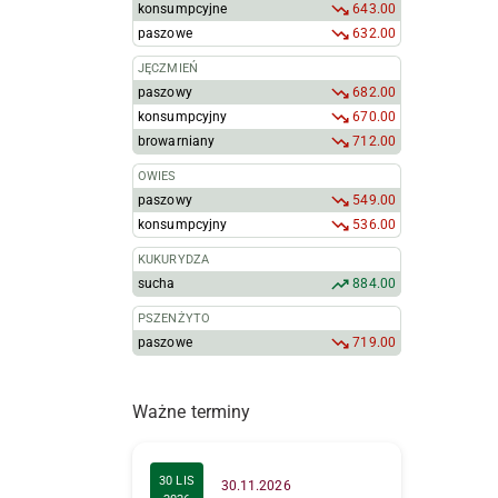
konsumpcyjne
643.00
paszowe
632.00
JĘCZMIEŃ
paszowy
682.00
konsumpcyjny
670.00
browarniany
712.00
OWIES
paszowy
549.00
konsumpcyjny
536.00
KUKURYDZA
sucha
884.00
PSZENŻYTO
paszowe
719.00
Ważne terminy
30 LIS
30.11.2026