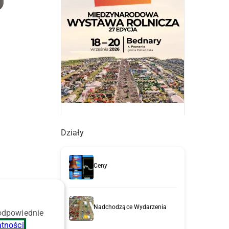
Działy
Ceny
Nadchodzące Wydarzenia
 odpowiednie
atności
.