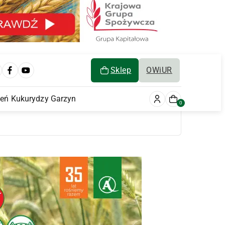
Sklep
OWiUR
ień Kukurydzy Garzyn
0