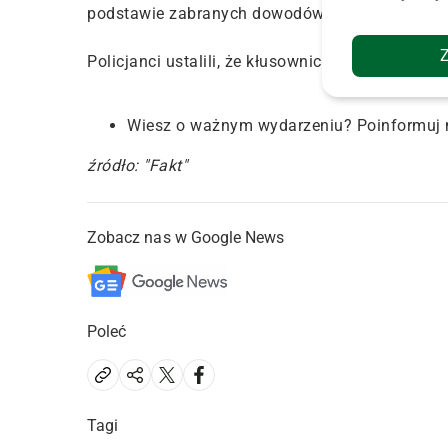
podstawie zabranych dowodów całej trójce prze
Policjanci ustalili, że kłusownicy patroszyli złap
Wiesz o ważnym wydarzeniu? Poinformuj 
źródło: "Fakt"
Zobacz nas w Google News
Poleć
Tagi