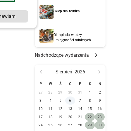
Sklep dla rolnika
mawiam
Olimpiada wiedzy i
umiejętności rolniczych
Nadchodzące wydarzenia
Sierpień
2026
P
W
Ś
C
P
S
N
27
28
29
30
31
1
2
3
4
5
6
7
8
9
10
11
12
13
14
15
16
17
18
19
20
21
22
23
24
25
26
27
28
29
30