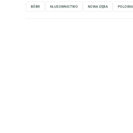
BÓBR
KŁUSOWNICTWO
NOWA DĘBA
POLOWAN