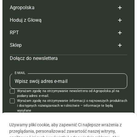
Agropolska
Hoduj z Głową
Redakcja
RPT
Reklama
Hoduj z głową bydło
Sklep
Tagi
Hoduj z głową świnie
Redakcja
Dołącz do newslettera
Mapa serwisu
Prenumerata
Prenumerata
Czasopisma i prenumerata
Kontakt
Redakcja
Reklama
Książki
E-MAIL
Regulamin
Kontakt
Kontakt
Regulamin
Wyrażam zgodę na otrzymywanie newslettera od Agropolska.pl na
Polityka prywatności
Reklama
Krzyżówki
podany adres e-mail.
Wyrażam zgodę na otrzymywanie informacji o najnowszych produktach
i dostępnych rozwiązaniach w rolnictwie – informacje te będą
wysyłane
od APRA sp. z o.o. w imieniu partnerów.
Używamy pliki cookie, aby zapewnić Ci najlepsze wrażenia z
przeglądania, personalizować zawartość naszej witryny,