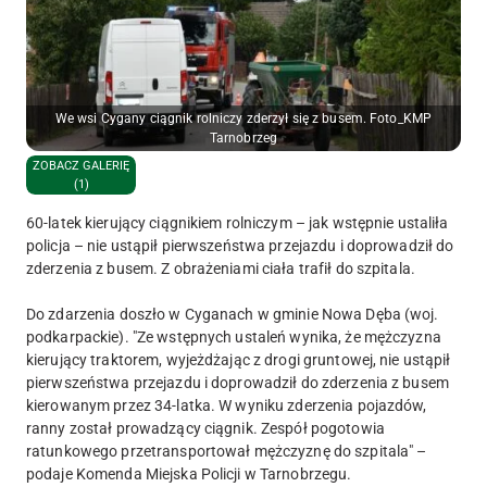
We wsi Cygany ciągnik rolniczy zderzył się z busem. Foto_KMP
Tarnobrzeg
ZOBACZ GALERIĘ
(1)
60-latek kierujący ciągnikiem rolniczym – jak wstępnie ustaliła
policja – nie ustąpił pierwszeństwa przejazdu i doprowadził do
zderzenia z busem. Z obrażeniami ciała trafił do szpitala.
Do zdarzenia doszło w Cyganach w gminie Nowa Dęba (woj.
podkarpackie). "Ze wstępnych ustaleń wynika, że mężczyzna
kierujący traktorem, wyjeżdżając z drogi gruntowej, nie ustąpił
pierwszeństwa przejazdu i doprowadził do zderzenia z busem
kierowanym przez 34-latka. W wyniku zderzenia pojazdów,
ranny został prowadzący ciągnik. Zespół pogotowia
ratunkowego przetransportował mężczyznę do szpitala" –
podaje Komenda Miejska Policji w Tarnobrzegu.