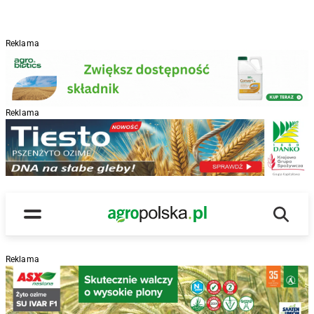
Reklama
Reklama
R
Wyszu
Main Logo
Menu
Reklama