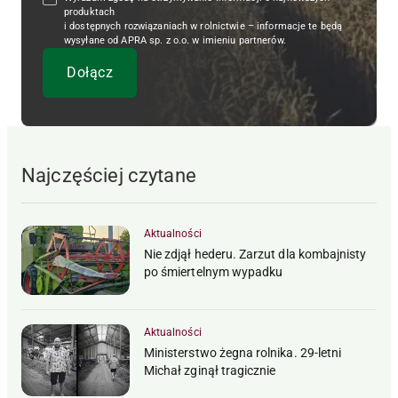
produktach
i dostępnych rozwiązaniach w rolnictwie – informacje te będą
wysyłane od APRA sp. z o.o. w imieniu partnerów.
Najczęściej czytane
Aktualności
Nie zdjął hederu. Zarzut dla kombajnisty
po śmiertelnym wypadku
Aktualności
Ministerstwo żegna rolnika. 29-letni
Michał zginął tragicznie