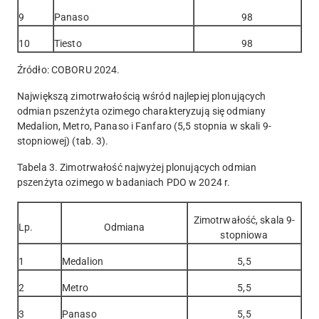
9
Panaso
98
10
Tiesto
98
Źródło: COBORU 2024.
Największą zimotrwałością wśród najlepiej plonujących
odmian pszenżyta ozimego charakteryzują się odmiany
Medalion, Metro, Panaso i Fanfaro (5,5 stopnia w skali 9-
stopniowej) (tab. 3).
Tabela 3. Zimotrwałość najwyżej plonujących odmian
pszenżyta ozimego w badaniach PDO w 2024 r.
Zimotrwałość, skala 9-
Lp.
Odmiana
stopniowa
1
Medalion
5,5
2
Metro
5,5
3
Panaso
5,5