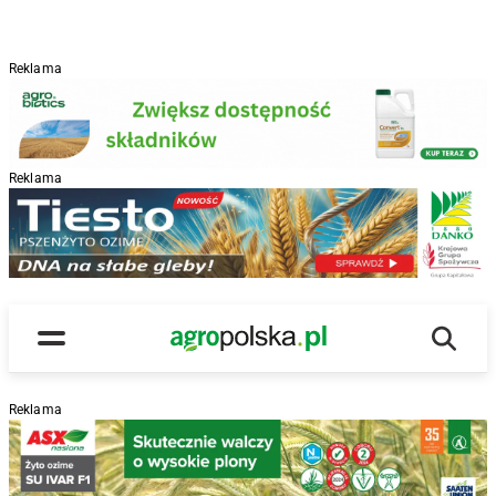
Reklama
Reklama
R
Wyszu
Main Logo
Menu
Reklama