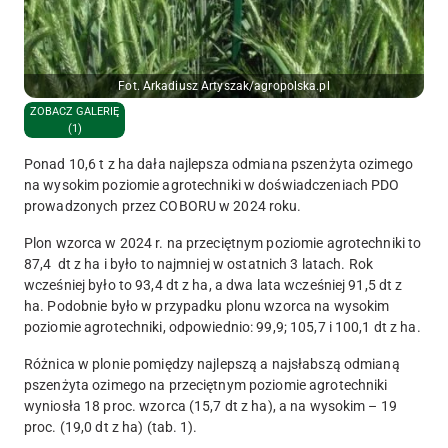
Fot. Arkadiusz Artyszak/agropolska.pl
ZOBACZ GALERIĘ
(1)
Ponad 10,6 t z ha dała najlepsza odmiana pszenżyta ozimego
na wysokim poziomie agrotechniki w doświadczeniach PDO
prowadzonych przez COBORU w 2024 roku.
Plon wzorca w 2024 r. na przeciętnym poziomie agrotechniki to
87,4 dt z ha i było to najmniej w ostatnich 3 latach. Rok
wcześniej było to 93,4 dt z ha, a dwa lata wcześniej 91,5 dt z
ha. Podobnie było w przypadku plonu wzorca na wysokim
poziomie agrotechniki, odpowiednio: 99,9; 105,7 i 100,1 dt z ha.
Różnica w plonie pomiędzy najlepszą a najsłabszą odmianą
pszenżyta ozimego na przeciętnym poziomie agrotechniki
wyniosła 18 proc. wzorca (15,7 dt z ha), a na wysokim – 19
proc. (19,0 dt z ha) (tab. 1).