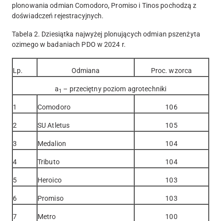
plonowania odmian Comodoro, Promiso i Tinos pochodzą z
doświadczeń rejestracyjnych.
Tabela 2. Dziesiątka najwyżej plonujących odmian pszenżyta
ozimego w badaniach PDO w 2024 r.
Lp.
Odmiana
Proc. wzorca
a
– przeciętny poziom agrotechniki
1
1
Comodoro
106
2
SU Atletus
105
3
Medalion
104
4
Tributo
104
5
Heroico
103
6
Promiso
103
7
Metro
100