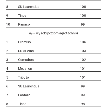
8
SU Laurentius
100
9
Tinos
100
10
Panaso
99
a
– wysoki poziom agrotechniki
2
1
Promiso
106
2
SU Atletus
103
3
Comodoro
102
4
Medalion
101
5
Tributo
101
6
SU Laurentius
99
7
Fanfaro
99
8
Tinos
98