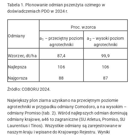
Tabela 1. Plonowanie odmian pszenżyta ozimego w
doświadczeniach PDO w 2024 r.
Proc. wzorca
Odmiany
a
– przeciętny poziom
a
– wysoki poziom
1
2
agrotechniki
agrotechniki
Wzorzec, dt/ha
87,4
99,9
Najlepsza
106
106
Najgorsza
88
87
Źródło: COBORU 2024.
Największy plon ziarna uzyskano na przeciętnym poziomie
agrotechniki w przypadku odmiany Comodoro, a na wysokim –
odmiany Promiso (tab. 2). Wśród najlepszych odmian dominują
odmiany krajowe, a46 to zagraniczne (SU Atletus, Promiso, SU
Laurentius i Tinos). Wszystkie odmiany są zarejestrowane w
naszym kraju i wpisane do Krajowego Rejestru. Wyniki