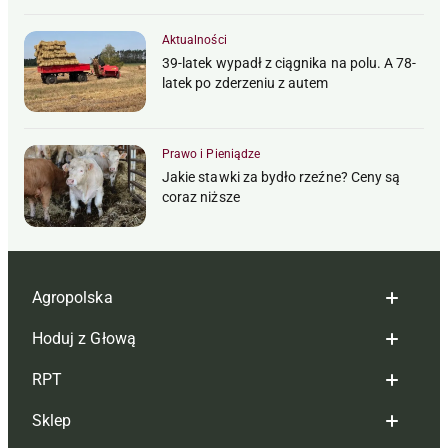
Aktualności
39-latek wypadł z ciągnika na polu. A 78-
latek po zderzeniu z autem
Prawo i Pieniądze
Jakie stawki za bydło rzeźne? Ceny są
coraz niższe
Agropolska
Hoduj z Głową
Redakcja
RPT
Reklama
Hoduj z głową bydło
Sklep
Tagi
Hoduj z głową świnie
Redakcja