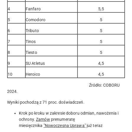
4
Fanfaro
5,5
5
Comodoro
5
6
Tributo
5
7
Tinos
5
8
Tiesto
5
9
SU Atletus
4,5
10
Heroico
4,5
Źródło: COBORU
2024.
Wyniki pochodzą z 71 proc. doświadczeń.
Krok po kroku w zakresie doboru odmian, nawożenia i
ochrony.
Zamów
prenumeratę
miesięcznika
"Nowoczesna Uprawa"
już teraz