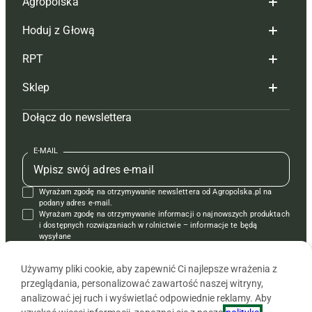
Agropolska
Hoduj z Głową
Redakcja
RPT
Reklama
Hoduj z głową bydło
Sklep
Tagi
Hoduj z głową świnie
Redakcja
Dołącz do newslettera
Mapa serwisu
Prenumerata
Prenumerata
Czasopisma i prenumerata
Kontakt
Redakcja
Reklama
Książki
E-MAIL
Regulamin
Kontakt
Kontakt
Regulamin
Wyrażam zgodę na otrzymywanie newslettera od Agropolska.pl na
Polityka prywatności
Reklama
Krzyżówki
podany adres e-mail.
Wyrażam zgodę na otrzymywanie informacji o najnowszych produktach
i dostępnych rozwiązaniach w rolnictwie – informacje te będą
wysyłane
od APRA sp. z o.o. w imieniu partnerów.
Używamy pliki cookie, aby zapewnić Ci najlepsze wrażenia z
przeglądania, personalizować zawartość naszej witryny,
analizować jej ruch i wyświetlać odpowiednie reklamy. Aby