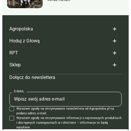
Agropolska
Hoduj z Głową
Redakcja
RPT
Reklama
Hoduj z głową bydło
Sklep
Tagi
Hoduj z głową świnie
Redakcja
Dołącz do newslettera
Mapa serwisu
Prenumerata
Prenumerata
Czasopisma i prenumerata
Kontakt
Redakcja
Reklama
Książki
E-MAIL
Regulamin
Kontakt
Kontakt
Regulamin
Wyrażam zgodę na otrzymywanie newslettera od Agropolska.pl na
Polityka prywatności
Reklama
Krzyżówki
podany adres e-mail.
Wyrażam zgodę na otrzymywanie informacji o najnowszych produktach
i dostępnych rozwiązaniach w rolnictwie – informacje te będą
wysyłane