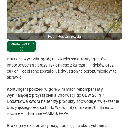
Fot. Tytus Żmijewski
ZOBACZ GALERIĘ
(1)
Bruksela wyraziła zgodę na zwiększenie kontyngentów
importowych na brazylijskie mięso z kurcząt i indyków oraz
cukier. Podpisane zostało już dwustronne porozumienie w tej
sprawie.
Kontyngent poszedł w górę w ramach rekompensaty
wynikającej z przystąpienia Chorwacji do UE w 2013 r.
Dodatkowa kwota na te trzy produkty spowoduje zwiększenie
brazylijskiego eksportu do Wspólnoty o prawie 70 mln euro
rocznie – informuje FAMMU/FAPA.
Brazylijscy eksporterzy mają nadzieję na skorzystanie z