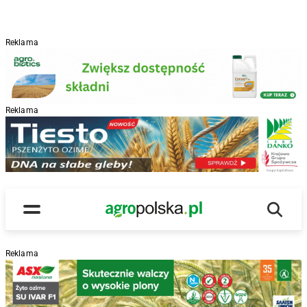
Reklama
Reklama
R
Wyszu
Main Logo
Menu
Reklama