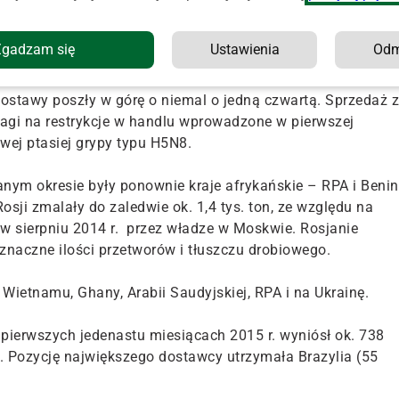
 była natomiast sprzedaż gęsiny (23 proc. do ok. 3 tys.
Zgadzam się
Ustawienia
Od
ie Francja, Holandia, Polska i Belgia. Nasz udział w
dostawy poszły w górę o niemal o jedną czwartą. Sprzedaż z
uwagi na restrykcje w handlu wprowadzone w pierwszej
wej ptasiej grypy typu H5N8.
ym okresie były ponownie kraje afrykańskie – RPA i Benin
sji zmalały do zaledwie ok. 1,4 tys. ton, ze względu na
w sierpniu 2014 r. przez władze w Moskwie. Rosjanie
eznaczne ilości przetworów i tłuszczu drobiowego.
 Wietnamu, Ghany, Arabii Saudyjskiej, RPA i na Ukrainę.
w pierwszych jedenastu miesiącach 2015 r. wyniósł ok. 738
iej. Pozycję największego dostawcy utrzymała Brazylia (55