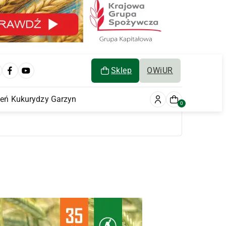
Sklep
OWiUR
ień Kukurydzy Garzyn
0