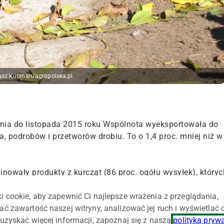
iusz Kucman/agropolska.pl
znia do listopada 2015 roku Wspólnota wyeksportowała do
a, podrobów i przetworów drobiu. To o 1,4 proc. mniej niż w
wały produkty z kurcząt (86 proc. ogółu wysyłek), któryc
. do 1,1 mln ton – informuje FAMMU/FAPA.
i cookie, aby zapewnić Ci najlepsze wrażenia z przeglądania,
ać zawartość naszej witryny, analizować jej ruch i wyświetlać
,6 proc. do 126 tys. ton), żywca drobiu (4,5 proc. do 13
uzyskać więcej informacji, zapoznaj się z naszą
polityką pryw
on) i pozostałych produktów (podrobów, przetworów, tłuszczu