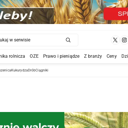
Main Navigation
ika rolnicza
OZE
Prawo i pieniądze
Z branży
Ceny
Dz
a Submenu
szenica
Kukurydza
Drób
Ciągniki