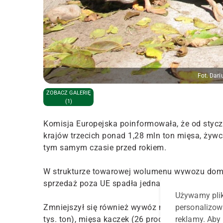
Fot. Dar
ZOBACZ GALERIĘ
(1)
Komisja Europejska poinformowała, że od styc
krajów trzecich ponad 1,28 mln ton mięsa, żywc
tym samym czasie przed rokiem.
W strukturze towarowej wolumenu wywozu domino
sprzedaż poza UE spadła jednak o około 1 proc
Używamy plik
personalizow
Zmniejszył się również wywóz mięsa indyczego (1
reklamy. Aby 
tys. ton), mięsa kaczek (26 proc. do 4,9 tys. t