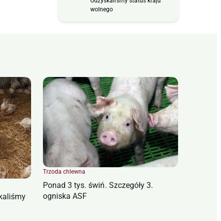
Odzyskaliśmy status kraju
wolnego
Trzoda chlewna
Ponad 3 tys. świń. Szczegóły 3.
ogniska ASF
kaliśmy