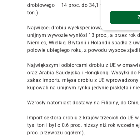
drobiowego – 14 proc. do 34,1 tys. ton). Wyższa
ton.).
Najwięcej drobiu wyekspediowały poza ugrupowan
unijnym wywozie wyniósł 13 proc., a przez rok 
Niemiec, Wielkiej Brytanii i Holandii spadła z 
połowie ubiegłego roku, z powodu wysoce zjadli
Największymi odbiorcami drobiu z UE w omawian
oraz Arabia Saudyjska i Hongkong. Wysyłki do Ro
zakaz importu mięsa drobiu z UE wprowadzony 
kupowali na unijnym rynku jedynie pisklęta i ni
Wzrosły natomiast dostawy na Filipiny, do Chin,
Import sektora drobiu z krajów trzecich do UE 
tys. ton i był o 0,6 proc. niższy niż rok wcześn
proc. przywozu ogółem).