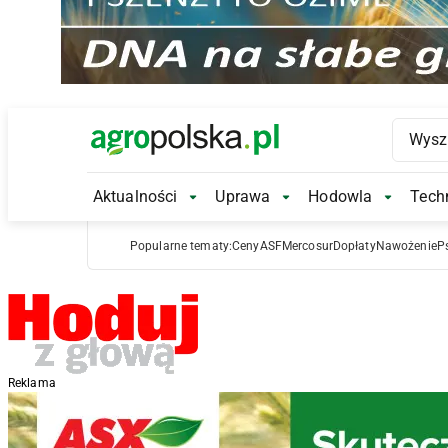
Main Logo
Aktualności
Uprawa
Hodowla
Techn
Aktualności Submenu
Uprawa Submenu
Hodowl
Popularne tematy:
Ceny
ASF
Mercosur
Dopłaty
Nawożenie
P
Reklama