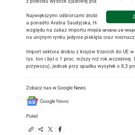
z powodu wysoce zjadliwej ptasiej grypy typu 
Największymi odbiorcami drobiu z UE w omawian
a ponadto Arabia Saudyjska, Hongkong, Ghana i F
względu na zakaz importu mięsa drobiu ze Wsp
na unijnym rynku jedynie pisklęta oraz nieznacz
Import sektora drobiu z krajów trzecich do UE 
tys. ton i był o 1 proc. niższy niż rok wcześnie
przywozu), jednak przy spadku wysyłek o 8,3 pro
Zobacz nas w Google News
Poleć