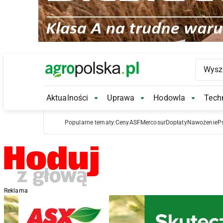
Main Logo
Aktualności
Uprawa
Hodowla
Techn
Aktualności Submenu
Uprawa Submenu
Hodowl
Popularne tematy:
Ceny
ASF
Mercosur
Dopłaty
Nawożenie
P
Reklama