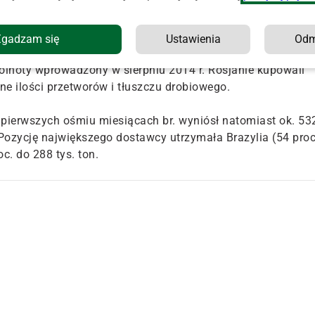
H5N8.
ym czasie były ponownie kraje afrykańskie – RPA i Benin,
Zgadzam się
Ustawienia
Od
ilipiny. Wysyłki do Rosji zmalały do zaledwie 1 tys. ton, z
ólnoty wprowadzony w sierpniu 2014 r. Rosjanie kupowali
ne ilości przetworów i tłuszczu drobiowego.
w pierwszych ośmiu miesiącach br. wyniósł natomiast ok. 53
j. Pozycję największego dostawcy utrzymała Brazylia (54 proc
c. do 288 tys. ton.