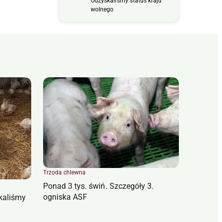
Odzyskaliśmy status kraju
wolnego
Trzoda chlewna
Ponad 3 tys. świń. Szczegóły 3.
ogniska ASF
kaliśmy