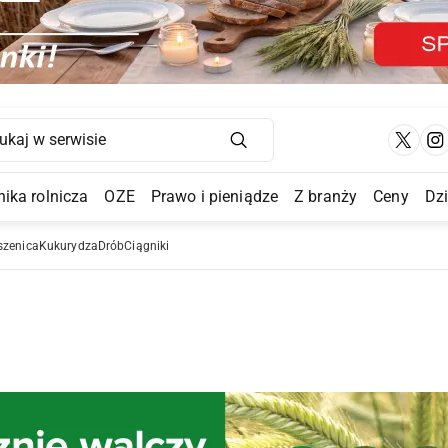
Main Navigation
ika rolnicza
OZE
Prawo i pieniądze
Z branży
Ceny
Dz
a Submenu
szenica
Kukurydza
Drób
Ciągniki