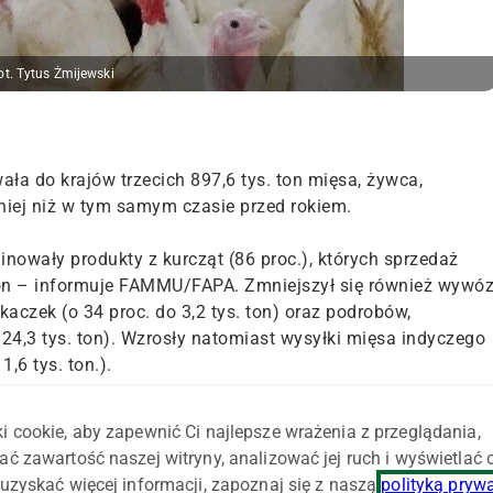
ot. Tytus Żmijewski
ła do krajów trzecich 897,6 tys. ton mięsa, żywca,
mniej niż w tym samym czasie przed rokiem.
wały produkty z kurcząt (86 proc.), których sprzedaż
 ton – informuje FAMMU/FAPA. Zmniejszył się również wywó
 kaczek (o 34 proc. do 3,2 tys. ton) oraz podrobów,
 24,3 tys. ton). Wzrosły natomiast wysyłki mięsa indyczego
1,6 tys. ton.).
grupowanie Francja, Holandia, Polska i Belgia. Nasz udział
i cookie, aby zapewnić Ci najlepsze wrażenia z przeglądania,
k dostawy zwiększyły się o 28 proc. Zmniejszyły się z kolei
ać zawartość naszej witryny, analizować jej ruch i wyświetlać
 z powodu wprowadzonych w pierwszej połowie roku restrykcji
uzyskać więcej informacji, zapoznaj się z naszą
polityką pryw