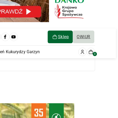
Sklep
OWiUR
ień Kukurydzy Garzyn
0