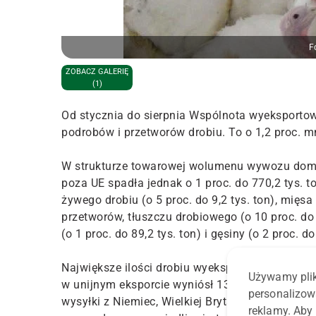
F
ZOBACZ GALERIĘ
(1)
Od stycznia do sierpnia Wspólnota wyeksportowa
podrobów i przetworów drobiu. To o 1,2 proc. 
W strukturze towarowej wolumenu wywozu domino
poza UE spadła jednak o 1 proc. do 770,2 tys.
żywego drobiu (o 5 proc. do 9,2 tys. ton), mięsa
przetworów, tłuszczu drobiowego (o 10 proc. do
(o 1 proc. do 89,2 tys. ton) i gęsiny (o 2 proc. do 
Największe ilości drobiu wyekspediowały poza u
Używamy plik
w unijnym eksporcie wyniósł 13 proc., a przez ro
personalizow
wysyłki z Niemiec, Wielkiej Brytanii i Holandii
reklamy. Aby 