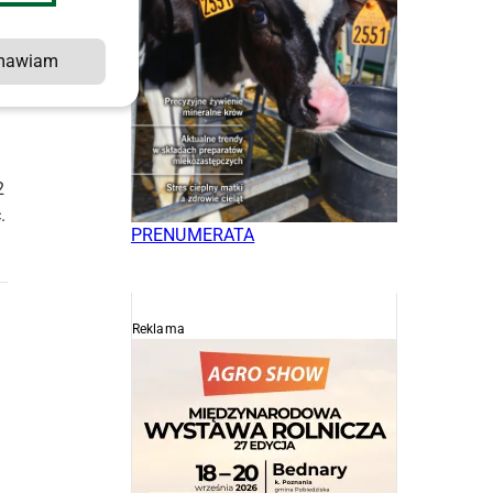
mawiam
e
2
.
PRENUMERATA
Reklama