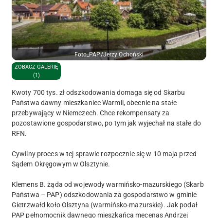
Foto_PAP/Jerzy Ochoński
ZOBACZ GALERIĘ
(1)
Kwoty 700 tys. zł odszkodowania domaga się od Skarbu
Państwa dawny mieszkaniec Warmii, obecnie na stałe
przebywający w Niemczech. Chce rekompensaty za
pozostawione gospodarstwo, po tym jak wyjechał na stałe do
RFN.
Cywilny proces w tej sprawie rozpocznie się w 10 maja przed
Sądem Okręgowym w Olsztynie.
Klemens B. żąda od wojewody warmińsko-mazurskiego (Skarb
Państwa – PAP) odszkodowania za gospodarstwo w gminie
Gietrzwałd koło Olsztyna (warmińsko-mazurskie). Jak podał
PAP pełnomocnik dawnego mieszkańca mecenas Andrzej