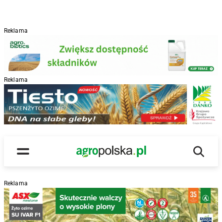
Reklama
Reklama
R
Wyszu
Main Logo
Menu
Reklama