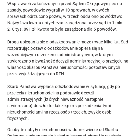
W sprawach zakończonych przed Sądem Okręgowym, co do
zasady, powodowie wygrali w 10 sprawach, w dwóch
sprawach odrzucono pozew, w trzech oddalono powództwo.
Najwyższa kwota dotychczas zasądzona przez sąd to 1 mln
218 tys. 891 zł, kwota ta była zasądzona dla 5 powodów.
Droga ubiegania się o odszkodowanie może trwać kilka lat. Sąd
rozpatrując pozew o odszkodowanie opiera się na
wcześniejszym orzeczeniu administracyjnym, w którym
stwierdzono nieważność decyzji administracyjnej o przejęciu na
własność Skarbu Państwa nieruchomości pozostawionych
przez wyjeżdżających do RFN.
Skarb Państwa wypłaca odszkodowanie w sytuacji, gdy po
przejęciu nieruchomości na podstawie decyzji
administracyjnych (których nieważność następnie
stwierdzono) doszło do dalszego rozporządzenia tymi
nieruchomościami na rzecz osób trzecich, zwykle osób
fizycznych.
Osoby te nabyły nieruchomości w dobrej wierze od Skarbu
Państwa, wpisanego do księgi wieczystej, chroni je rękojmia