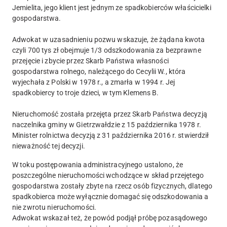
Jemielita, jego klient jest jednym ze spadkobierców właścicielki
gospodarstwa.
Adwokat w uzasadnieniu pozwu wskazuje, że żądana kwota
czyli 700 tys zł obejmuje 1/3 odszkodowania za bezprawne
przejęcie i zbycie przez Skarb Państwa własności
gospodarstwa rolnego, należącego do Cecylii W., która
wyjechała z Polski w 1978 r., a zmarła w 1994 r. Jej
spadkobiercy to troje dzieci, w tym Klemens B.
Nieruchomość została przejęta przez Skarb Państwa decyzją
naczelnika gminy w Gietrzwałdzie z 15 października 1978 r.
Minister rolnictwa decyzją z 31 października 2016 r. stwierdził
nieważność tej decyzji.
W toku postępowania administracyjnego ustalono, że
poszczególne nieruchomości wchodzące w skład przejętego
gospodarstwa zostały zbyte na rzecz osób fizycznych, dlatego
spadkobierca może wyłącznie domagać się odszkodowania a
nie zwrotu nieruchomości.
Adwokat wskazał też, że powód podjął próbę pozasądowego