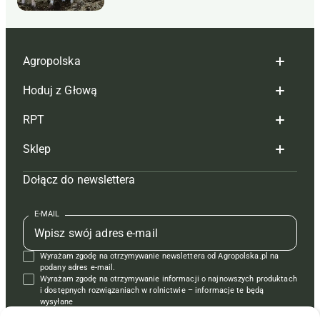
Agropolska
Hoduj z Głową
Redakcja
RPT
Reklama
Hoduj z głową bydło
Sklep
Tagi
Hoduj z głową świnie
Redakcja
Dołącz do newslettera
Mapa serwisu
Prenumerata
Prenumerata
Czasopisma i prenumerata
Kontakt
Redakcja
Reklama
Książki
E-MAIL
Regulamin
Kontakt
Kontakt
Regulamin
Wyrażam zgodę na otrzymywanie newslettera od Agropolska.pl na
Polityka prywatności
Reklama
Krzyżówki
podany adres e-mail.
Wyrażam zgodę na otrzymywanie informacji o najnowszych produktach
i dostępnych rozwiązaniach w rolnictwie – informacje te będą
wysyłane
od APRA sp. z o.o. w imieniu partnerów.