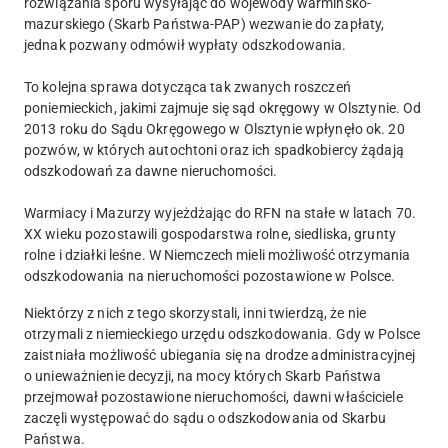
rozwiązania sporu wysyłając do wojewody warmińsko-
mazurskiego (Skarb Państwa-PAP) wezwanie do zapłaty,
jednak pozwany odmówił wypłaty odszkodowania.
To kolejna sprawa dotycząca tak zwanych roszczeń
poniemieckich, jakimi zajmuje się sąd okręgowy w Olsztynie. Od
2013 roku do Sądu Okręgowego w Olsztynie wpłynęło ok. 20
pozwów, w których autochtoni oraz ich spadkobiercy żądają
odszkodowań za dawne nieruchomości.
Warmiacy i Mazurzy wyjeżdżając do RFN na stałe w latach 70.
XX wieku pozostawili gospodarstwa rolne, siedliska, grunty
rolne i działki leśne. W Niemczech mieli możliwość otrzymania
odszkodowania na nieruchomości pozostawione w Polsce.
Niektórzy z nich z tego skorzystali, inni twierdzą, że nie
otrzymali z niemieckiego urzędu odszkodowania. Gdy w Polsce
zaistniała możliwość ubiegania się na drodze administracyjnej
o unieważnienie decyzji, na mocy których Skarb Państwa
przejmował pozostawione nieruchomości, dawni właściciele
zaczęli występować do sądu o odszkodowania od Skarbu
Państwa.