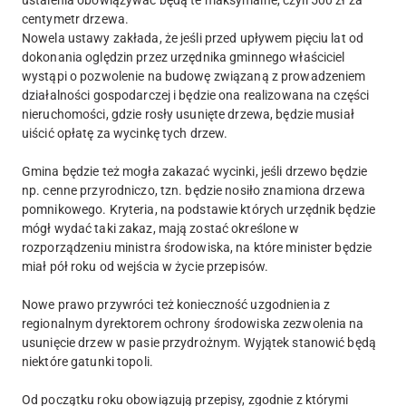
ustalenia obowiązywać będą te maksymalne, czyli 500 zł za
centymetr drzewa.
Nowela ustawy zakłada, że jeśli przed upływem pięciu lat od
dokonania oględzin przez urzędnika gminnego właściciel
wystąpi o pozwolenie na budowę związaną z prowadzeniem
działalności gospodarczej i będzie ona realizowana na części
nieruchomości, gdzie rosły usunięte drzewa, będzie musiał
uiścić opłatę za wycinkę tych drzew.
Gmina będzie też mogła zakazać wycinki, jeśli drzewo będzie
np. cenne przyrodniczo, tzn. będzie nosiło znamiona drzewa
pomnikowego. Kryteria, na podstawie których urzędnik będzie
mógł wydać taki zakaz, mają zostać określone w
rozporządzeniu ministra środowiska, na które minister będzie
miał pół roku od wejścia w życie przepisów.
Nowe prawo przywróci też konieczność uzgodnienia z
regionalnym dyrektorem ochrony środowiska zezwolenia na
usunięcie drzew w pasie przydrożnym. Wyjątek stanowić będą
niektóre gatunki topoli.
Od początku roku obowiązują przepisy, zgodnie z którymi