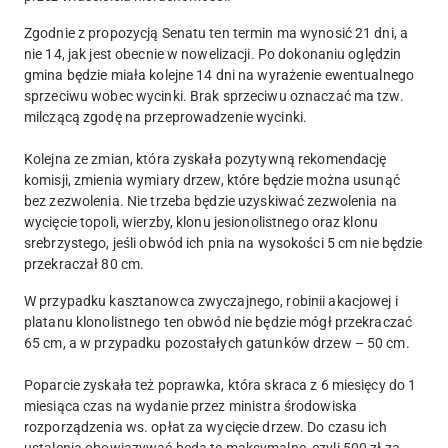
Zgodnie z propozycją Senatu ten termin ma wynosić 21 dni, a
nie 14, jak jest obecnie w nowelizacji. Po dokonaniu oględzin
gmina będzie miała kolejne 14 dni na wyrażenie ewentualnego
sprzeciwu wobec wycinki. Brak sprzeciwu oznaczać ma tzw.
milczącą zgodę na przeprowadzenie wycinki.
Kolejna ze zmian, która zyskała pozytywną rekomendację
komisji, zmienia wymiary drzew, które będzie można usunąć
bez zezwolenia. Nie trzeba będzie uzyskiwać zezwolenia na
wycięcie topoli, wierzby, klonu jesionolistnego oraz klonu
srebrzystego, jeśli obwód ich pnia na wysokości 5 cm nie będzie
przekraczał 80 cm.
W przypadku kasztanowca zwyczajnego, robinii akacjowej i
platanu klonolistnego ten obwód nie będzie mógł przekraczać
65 cm, a w przypadku pozostałych gatunków drzew – 50 cm.
Poparcie zyskała też poprawka, która skraca z 6 miesięcy do 1
miesiąca czas na wydanie przez ministra środowiska
rozporządzenia ws. opłat za wycięcie drzew. Do czasu ich