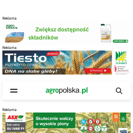
Reklama
Reklama
R
Wyszu
Main Logo
Menu
Reklama