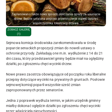
Zaplanowano także nowy sposób obliczania opłaty za usunięcie
drzew. Będzie ustalana poprzez przemnożenie stawki opłaty i
współczynnika lokalizacji drzewa.
ZOBACZ GALERIĘ
(1)
Sejmowa komisja środowiska zarekomendowała w środę
poparcie senackich propozycji zmian do noweli ustawy o
ochronie przyrody. Zakładają one m.in. wydłużenie z 14 do 21
dni czasu, który przedstawiciel gminy będzie miał na oględziny
działki, po zgłoszeniu chęci wycinki drzew.
Nowe prawo zaostrza obowiązujące od początku roku liberalne
przepisy dotyczące wycinki na prywatnych gruntach. Posłowie
sejmowej komisji poparli wszystkie sześć zmian
zaproponowanych przez senatorów.
Jedna z poprawek wydłuża termin, w jakim urzędnik gminny
miałby dokonać oględzin działki po zgłoszeniu chęci wycinki
przez właściciela nieruchomości.