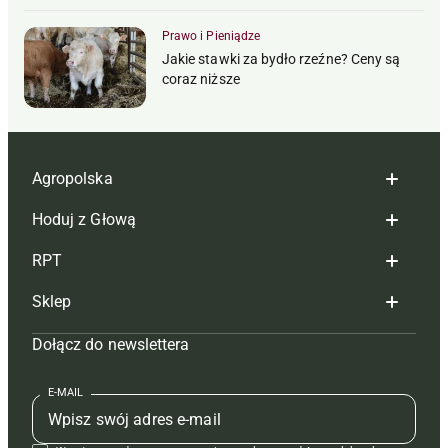
Prawo i Pieniądze
Jakie stawki za bydło rzeźne? Ceny są
coraz niższe
Agropolska
Hoduj z Głową
Redakcja
RPT
Reklama
Hoduj z głową bydło
Sklep
Tagi
Hoduj z głową świnie
Redakcja
Dołącz do newslettera
Mapa serwisu
Prenumerata
Prenumerata
Czasopisma i prenumerata
Kontakt
Redakcja
Reklama
Książki
E-MAIL
Regulamin
Kontakt
Kontakt
Regulamin