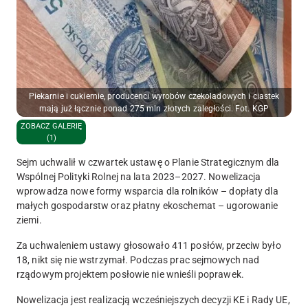
Piekarnie i cukiernie, producenci wyrobów czekoladowych i ciastek
mają już łącznie ponad 275 mln złotych zaległości. Fot. KGP
ZOBACZ GALERIĘ
(1)
Sejm uchwalił w czwartek ustawę o Planie Strategicznym dla
Wspólnej Polityki Rolnej na lata 2023–2027. Nowelizacja
wprowadza nowe formy wsparcia dla rolników – dopłaty dla
małych gospodarstw oraz płatny ekoschemat – ugorowanie
ziemi.
Za uchwaleniem ustawy głosowało 411 posłów, przeciw było
18, nikt się nie wstrzymał. Podczas prac sejmowych nad
rządowym projektem posłowie nie wnieśli poprawek.
Nowelizacja jest realizacją wcześniejszych decyzji KE i Rady UE,