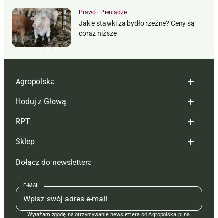
Prawo i Pieniądze
Jakie stawki za bydło rzeźne? Ceny są
coraz niższe
Agropolska
Hoduj z Głową
Redakcja
RPT
Reklama
Hoduj z głową bydło
Sklep
Tagi
Hoduj z głową świnie
Redakcja
Dołącz do newslettera
Mapa serwisu
Prenumerata
Prenumerata
Czasopisma i prenumerata
Kontakt
Redakcja
Reklama
Książki
E-MAIL
Regulamin
Kontakt
Kontakt
Regulamin
Wyrażam zgodę na otrzymywanie newslettera od Agropolska.pl na