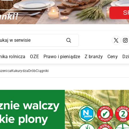
Main Navigation
ika rolnicza
OZE
Prawo i pieniądze
Z branży
Ceny
Dz
a Submenu
szenica
Kukurydza
Drób
Ciągniki