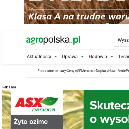
Main Logo
Aktualności
Uprawa
Hodowla
Techn
Aktualności Submenu
Uprawa Submenu
Hodowl
Popularne tematy:
Ceny
ASF
Mercosur
Dopłaty
Nawożenie
P
Reklama