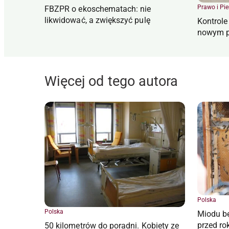
Prawo i Pi
FBZPR o ekoschematach: nie
likwidować, a zwiększyć pulę
Kontrol
nowym p
Więcej od tego autora
Polska
Polska
Miodu bę
przed ro
50 kilometrów do poradni. Kobiety ze