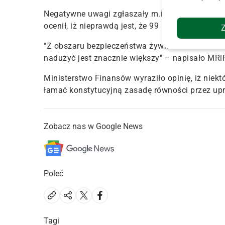
Negatywne uwagi zgłaszały m.in. inne resorty, k
ocenił, iż nieprawdą jest, że 99 proc. firm działa
"Z obszaru bezpieczeństwa żywności dla zdrowia
nadużyć jest znacznie większy" – napisało MRiR
Ministerstwo Finansów wyraziło opinię, iż nie
łamać konstytucyjną zasadę równości przez upr
Zobacz nas w Google News
Poleć
Tagi