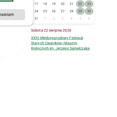
17
18
19
20
21
22
23
24
25
26
27
28
29
30
mawiam
31
1
2
3
4
5
6
Sobota 22 sierpnia 2026
XXIV Międzynarodowy Festiwal
Starych Ciągników i Maszyn
Rolniczych im. Jerzego Samelczaka