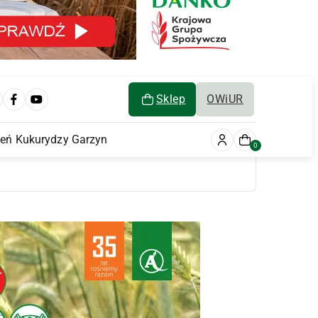
Sklep
OWiUR
ień Kukurydzy Garzyn
0