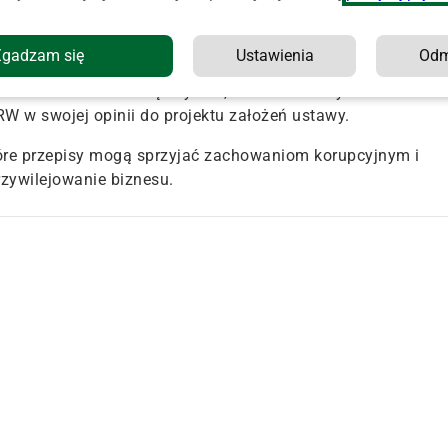
westionując przyjęte w nim założenia. Np. resort rolnictwa
 uczciwie.
Zgadzam się
Ustawienia
Od
 człowieka i zwierząt wynika, że stwierdzony odsetek
W w swojej opinii do projektu założeń ustawy.
które przepisy mogą sprzyjać zachowaniom korupcyjnym i
zywilejowanie biznesu.