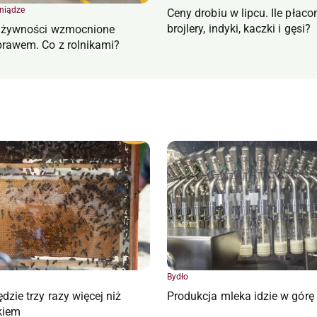
eniądze
Ceny drobiu w lipcu. Ile płaco
brojlery, indyki, kaczki i gęsi?
e żywności wzmocnione
rawem. Co z rolnikami?
Bydło
dzie trzy razy więcej niż
Produkcja mleka idzie w górę
kiem