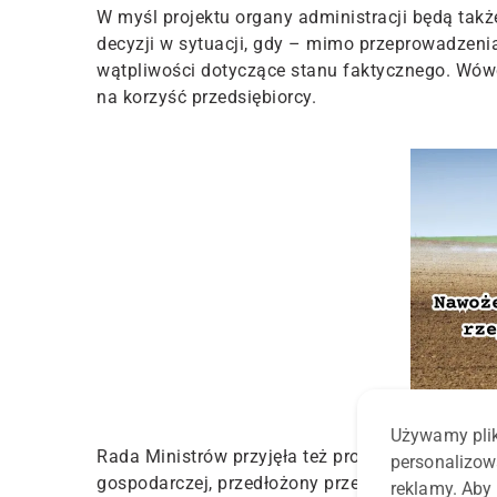
W myśl projektu organy administracji będą takż
decyzji w sytuacji, gdy – mimo przeprowadzen
wątpliwości dotyczące stanu faktycznego. Wówc
na korzyść przedsiębiorcy.
Używamy plik
Rada Ministrów przyjęła też projekt ustawy pr
personalizow
gospodarczej, przedłożony przez ministra gospo
reklamy. Aby 