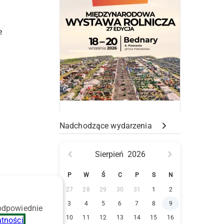
e
Nadchodzące wydarzenia
Sierpień
2026
P
W
Ś
C
P
S
N
27
28
29
30
31
1
2
3
4
5
6
7
8
9
 odpowiednie
10
11
12
13
14
15
16
atności
.