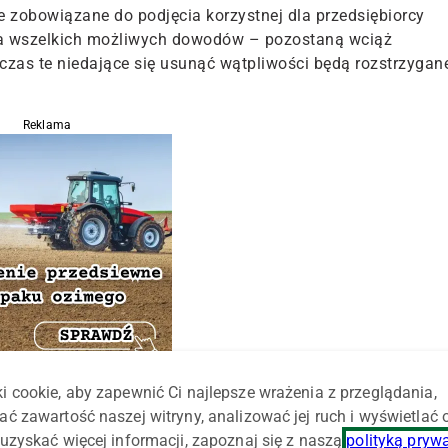
e zobowiązane do podjęcia korzystnej dla przedsiębiorcy
ia wszelkich możliwych dowodów – pozostaną wciąż
zas te niedające się usunąć wątpliwości będą rozstrzygan
Reklama
i cookie, aby zapewnić Ci najlepsze wrażenia z przeglądania,
zepisy wprowadzające ustawę Prawo działalności
ać zawartość naszej witryny, analizować jej ruch i wyświetlać
darki. Spotkał się z rozbieżnymi ocenami.
uzyskać więcej informacji, zapoznaj się z naszą
polityką pryw