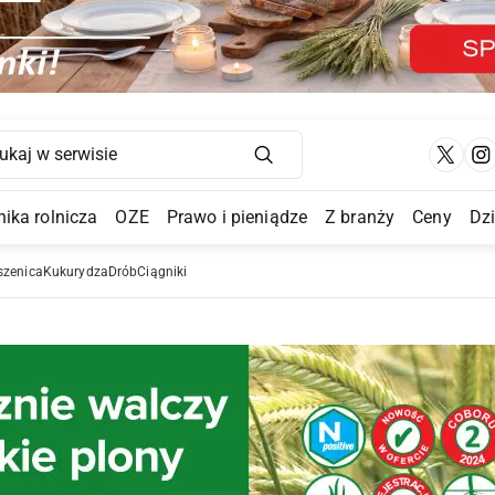
Main Navigation
ika rolnicza
OZE
Prawo i pieniądze
Z branży
Ceny
Dz
a Submenu
szenica
Kukurydza
Drób
Ciągniki