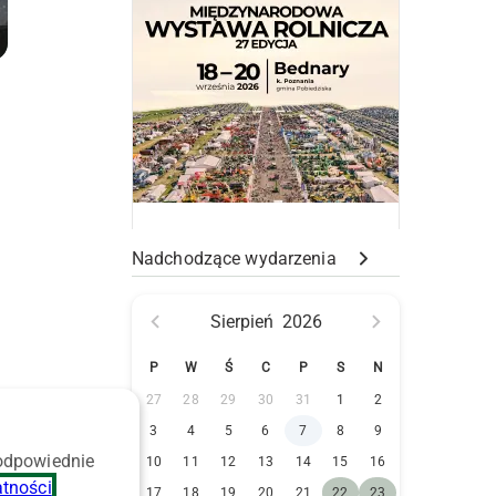
Nadchodzące wydarzenia
Sierpień
2026
P
W
Ś
C
P
S
N
27
28
29
30
31
1
2
3
4
5
6
7
8
9
,
 odpowiednie
10
11
12
13
14
15
16
atności
.
17
18
19
20
21
22
23