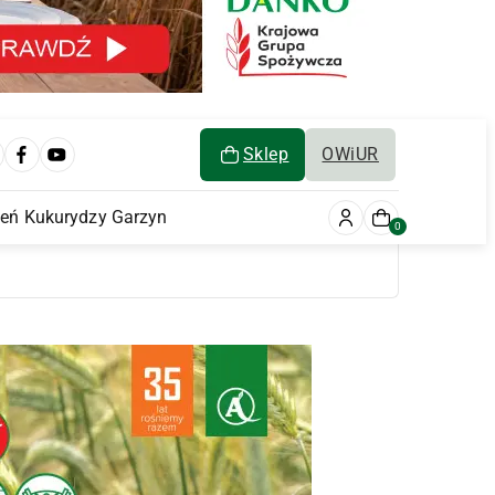
Sklep
OWiUR
ień Kukurydzy Garzyn
0