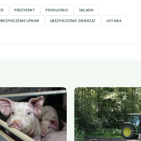
CE
PREZYDENT
PRODUCENCI
SKŁADKI
UBEZPIECZENIE UPRAW
UBEZPIECZENIE ZWIERZĄT
USTAWA