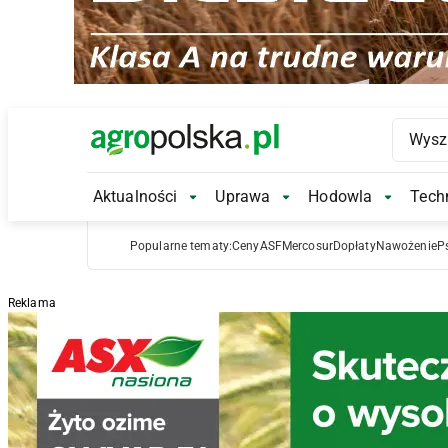
Main Logo
Aktualności
Uprawa
Hodowla
Techn
Aktualności Submenu
Uprawa Submenu
Hodowl
Popularne tematy:
Ceny
ASF
Mercosur
Dopłaty
Nawożenie
P
Reklama