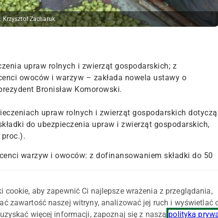
. Krzysztof Zacharuk
czenia upraw rolnych i zwierząt gospodarskich; z
ucenci owoców i warzyw – zakłada nowela ustawy o
 prezydent Bronisław Komorowski.
eczeniach upraw rolnych i zwierząt gospodarskich dotyczą
ładki do ubezpieczenia upraw i zwierząt gospodarskich,
 proc.).
ucenci warzyw i owoców: z dofinansowaniem składki do 50
paku jarego, rzepiku, ziemniaków lub buraków cukrowych
i cookie, aby zapewnić Ci najlepsze wrażenia z przeglądania,
bezpieczenia upraw, a przy ubezpieczeniu rzepaku ozimego
ać zawartość naszej witryny, analizować jej ruch i wyświetlać
krzewów owocowych, truskawek lub roślin strączkowych – 5
uzyskać więcej informacji, zapoznaj się z naszą
polityką pryw