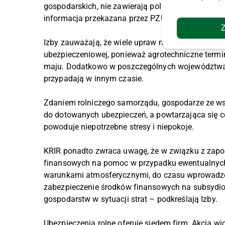
gospodarskich, nie zawierają polis ubezpieczenio
informacja przekazana przez PZU" – czytamy na s
Izby zauważają, że wiele upraw nie może być ub
ubezpieczeniowej, ponieważ agrotechniczne termin
maju. Dodatkowo w poszczególnych województwac
przypadają w innym czasie.
Zdaniem rolniczego samorządu, gospodarze ze w
do dotowanych ubezpieczeń, a powtarzająca się co
powoduje niepotrzebne stresy i niepokoje.
KRIR ponadto zwraca uwagę, że w związku z zapow
finansowych na pomoc w przypadku ewentualnych
warunkami atmosferycznymi, do czasu wprowadze
zabezpieczenie środków finansowych na subsydi
gospodarstw w sytuacji strat – podkreślają Izby.
Ubezpieczenia rolne oferuje siedem firm. Akcja wi