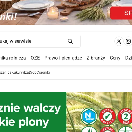
Main Navigation
ika rolnicza
OZE
Prawo i pieniądze
Z branży
Ceny
Dz
a Submenu
szenica
Kukurydza
Drób
Ciągniki