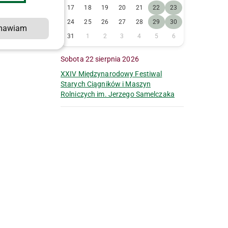
17
18
19
20
21
22
23
24
25
26
27
28
29
30
mawiam
31
1
2
3
4
5
6
Sobota 22 sierpnia 2026
XXIV Międzynarodowy Festiwal
Starych Ciągników i Maszyn
Rolniczych im. Jerzego Samelczaka