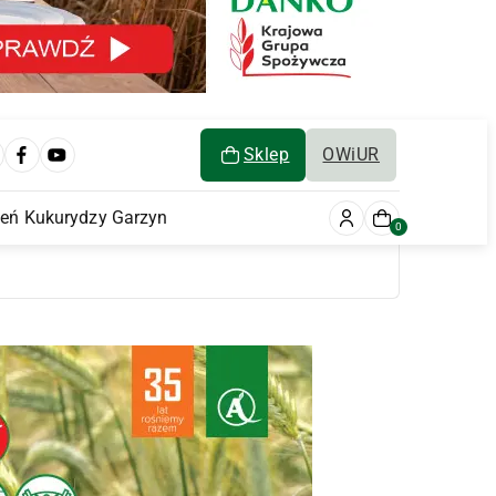
Sklep
OWiUR
ień Kukurydzy Garzyn
0