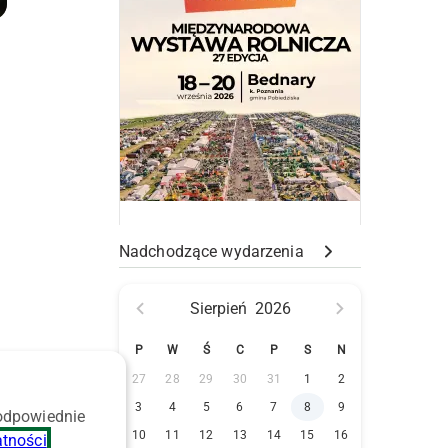
Nadchodzące wydarzenia
Sierpień
2026
P
W
Ś
C
P
S
N
27
28
29
30
31
1
2
3
4
5
6
7
8
9
 odpowiednie
10
11
12
13
14
15
16
atności
.