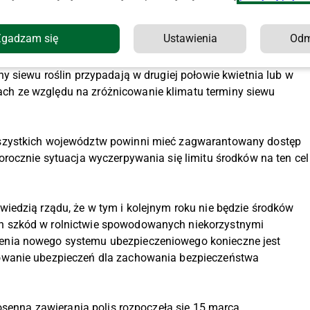
wych ze względu na wyczerpanie limitu środków. Potwierdza to
tronie KRiR.
Zgadzam się
Ustawienia
Od
ezpieczonych w początkowym okresie kampanii
y siewu roślin przypadają w drugiej połowie kwietnia lub w
h ze względu na zróżnicowanie klimatu terminy siewu
szystkich województw powinni mieć zagwarantowany dostęp
rocznie sytuacja wyczerpywania się limitu środków na ten cel
iedzią rządu, że w tym i kolejnym roku nie będzie środków
 szkód w rolnictwie spowodowanych niekorzystnymi
nia nowego systemu ubezpieczeniowego konieczne jest
owanie ubezpieczeń dla zachowania bezpieczeństwa
osenna zawierania polis rozpoczęła się 15 marca.