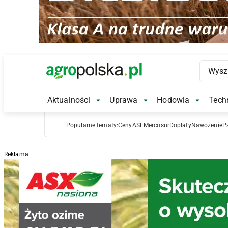
Main Logo
Aktualności
Uprawa
Hodowla
Techn
Aktualności Submenu
Uprawa Submenu
Hodowl
Popularne tematy:
Ceny
ASF
Mercosur
Dopłaty
Nawożenie
P
Reklama