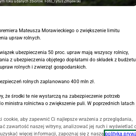
ym roku udanych zbiorów. Foto_Tytus Żmijewski
 premiera Mateusza Morawieckiego o zwiększenie limitu
enia upraw rolnych.
wiązek ubezpieczenia 50 proc. upraw mają wszyscy rolnicy,
ania z ubezpieczenia objętego dopłatami do składek z budżetu
praw rolnych i zwierząt gospodarskich.
bezpieczeń rolnych zaplanowano 400 mln zł.
, że środki te nie wystarczą na zabezpieczenie potrzeb
ministra rolnictwa o zwiększenie puli. W poprzednich latach
ł i kwota ta była – w ocenie Izb – niewystarczająca.
i cookie, aby zapewnić Ci najlepsze wrażenia z przeglądania,
bezpieczeniowe, z którymi Ministerstwo Rolnictwa i Rozwoju Wsi
ać zawartość naszej witryny, analizować jej ruch i wyświetlać
a do składek na ubezpieczenie upraw i zwierząt
uzyskać więcej informacji, zapoznaj się z naszą
polityką pryw