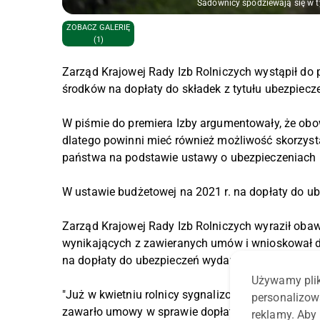
Sadownicy spodziewają się w t
ZOBACZ GALERIĘ
(1)
Zarząd Krajowej Rady Izb Rolniczych wystąpił do
środków na dopłaty do składek z tytułu ubezpiecz
W piśmie do premiera Izby argumentowały, że obo
dlatego powinni mieć również możliwość skorzyst
państwa na podstawie ustawy o ubezpieczeniach u
W ustawie budżetowej na 2021 r. na dopłaty do u
Zarząd Krajowej Rady Izb Rolniczych wyraził obawy
wynikających z zawieranych umów i wnioskował do 
na dopłaty do ubezpieczeń wydawano 400-600 mln z
Używamy plik
"Już w kwietniu rolnicy sygnalizowali, że firmy u
personalizow
zawarło umowy w sprawie dopłat z budżetu państw
reklamy. Aby 