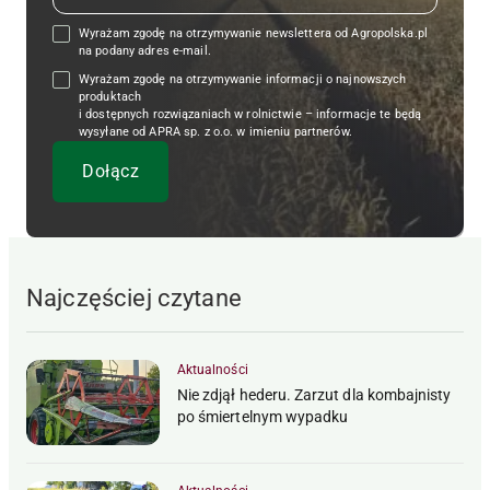
Wyrażam zgodę na otrzymywanie newslettera od Agropolska.pl
na podany adres e-mail.
Wyrażam zgodę na otrzymywanie informacji o najnowszych
produktach
i dostępnych rozwiązaniach w rolnictwie – informacje te będą
wysyłane od APRA sp. z o.o. w imieniu partnerów.
Najczęściej czytane
Aktualności
Nie zdjął hederu. Zarzut dla kombajnisty
po śmiertelnym wypadku