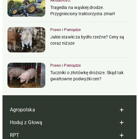
Aktualności
Tragedia na wąskiej drodze.
Przygnieciony traktorzysta zmarł
Prawo i Pieniądze
Jakie stawki za bydło rzeźne? Ceny są
coraz niższe
Prawo i Pieniądze
Tuczniki o złotówkę droższe. Skąd tak
gwałtowne podwyżki cen?
Agropolska
Hoduj z Głową
Redakcja
RPT
Reklama
Hoduj z głową bydło