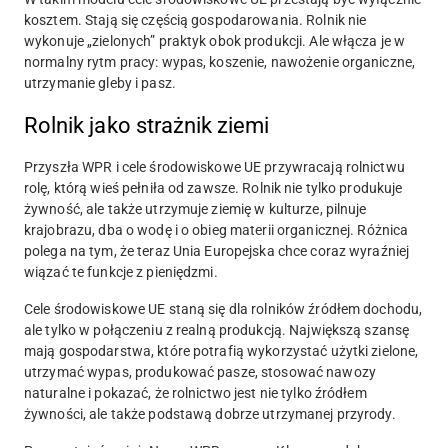
kosztem. Stają się częścią gospodarowania. Rolnik nie
wykonuje „zielonych” praktyk obok produkcji. Ale włącza je w
normalny rytm pracy: wypas, koszenie, nawożenie organiczne,
utrzymanie gleby i pasz.
Rolnik jako strażnik ziemi
Przyszła WPR i cele środowiskowe UE przywracają rolnictwu
rolę, którą wieś pełniła od zawsze. Rolnik nie tylko produkuje
żywność, ale także utrzymuje ziemię w kulturze, pilnuje
krajobrazu, dba o wodę i o obieg materii organicznej. Różnica
polega na tym, że teraz Unia Europejska chce coraz wyraźniej
wiązać te funkcje z pieniędzmi.
Cele środowiskowe UE staną się dla rolników źródłem dochodu,
ale tylko w połączeniu z realną produkcją. Największą szansę
mają gospodarstwa, które potrafią wykorzystać użytki zielone,
utrzymać wypas, produkować pasze, stosować nawozy
naturalne i pokazać, że rolnictwo jest nie tylko źródłem
żywności, ale także podstawą dobrze utrzymanej przyrody.