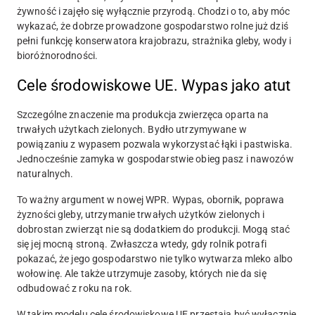
żywność i zajęło się wyłącznie przyrodą. Chodzi o to, aby móc
wykazać, że dobrze prowadzone gospodarstwo rolne już dziś
pełni funkcję konserwatora krajobrazu, strażnika gleby, wody i
bioróżnorodności.
Cele środowiskowe UE. Wypas jako atut
Szczególne znaczenie ma produkcja zwierzęca oparta na
trwałych użytkach zielonych. Bydło utrzymywane w
powiązaniu z wypasem pozwala wykorzystać łąki i pastwiska.
Jednocześnie zamyka w gospodarstwie obieg pasz i nawozów
naturalnych.
To ważny argument w nowej WPR. Wypas, obornik, poprawa
żyzności gleby, utrzymanie trwałych użytków zielonych i
dobrostan zwierząt nie są dodatkiem do produkcji. Mogą stać
się jej mocną stroną. Zwłaszcza wtedy, gdy rolnik potrafi
pokazać, że jego gospodarstwo nie tylko wytwarza mleko albo
wołowinę. Ale także utrzymuje zasoby, których nie da się
odbudować z roku na rok.
W takim modelu cele środowiskowe UE przestają być wyłącznie