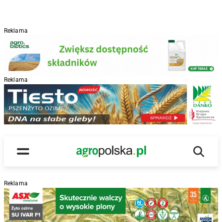
Reklama
Reklama
R
Wyszu
Main Logo
Menu
Reklama