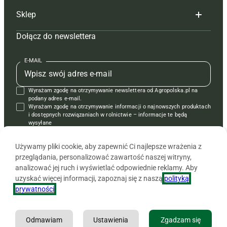
Sklep
Tagi
Hoduj z głową świnie
Redakcja
Dołącz do newslettera
Mapa serwisu
Prenumerata
Prenumerata
Czasopisma i prenumerata
Kontakt
Redakcja
Reklama
Książki
E-MAIL
Regulamin
Kontakt
Kontakt
Regulamin
Wyrażam zgodę na otrzymywanie newslettera od Agropolska.pl na
Polityka prywatności
Reklama
Krzyżówki
podany adres e-mail.
Wyrażam zgodę na otrzymywanie informacji o najnowszych produktach
i dostępnych rozwiązaniach w rolnictwie – informacje te będą
wysyłane
od APRA sp. z o.o. w imieniu partnerów.
Używamy pliki cookie, aby zapewnić Ci najlepsze wrażenia z
przeglądania, personalizować zawartość naszej witryny,
analizować jej ruch i wyświetlać odpowiednie reklamy. Aby
uzyskać więcej informacji, zapoznaj się z naszą
polityką
prywatności
.
Odmawiam
Ustawienia
Zgadzam się
Copyright © 2026 Agencja Promocji Rolnictwa i Agrobiznesu APRA