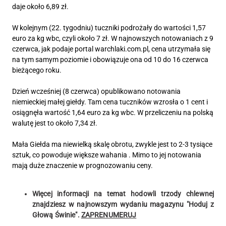
daje około 6,89 zł.
W kolejnym (22. tygodniu) tuczniki podrożały do wartości 1,57
euro za kg wbc, czyli około 7 zł. W najnowszych notowaniach z 9
czerwca, jak podaje portal warchlaki.com.pl, cena utrzymała się
na tym samym poziomie i obowiązuje ona od 10 do 16 czerwca
bieżącego roku.
Dzień wcześniej (8 czerwca) opublikowano notowania
niemieckiej małej giełdy. Tam cena tuczników wzrosła o 1 cent i
osiągnęła wartość 1,64 euro za kg wbc. W przeliczeniu na polską
walutę jest to około 7,34 zł.
Mała Giełda ma niewielką skalę obrotu, zwykle jest to 2-3 tysiące
sztuk, co powoduje większe wahania . Mimo to jej notowania
mają duże znaczenie w prognozowaniu ceny.
Więcej informacji na temat hodowli trzody chlewnej
znajdziesz w najnowszym wydaniu magazynu "Hoduj z
Głową Świnie".
ZAPRENUMERUJ