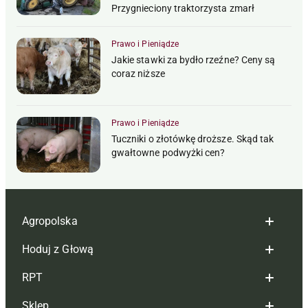
Przygnieciony traktorzysta zmarł
Prawo i Pieniądze
Jakie stawki za bydło rzeźne? Ceny są
coraz niższe
Prawo i Pieniądze
Tuczniki o złotówkę droższe. Skąd tak
gwałtowne podwyżki cen?
Agropolska
Hoduj z Głową
Redakcja
RPT
Reklama
Hoduj z głową bydło
Sklep