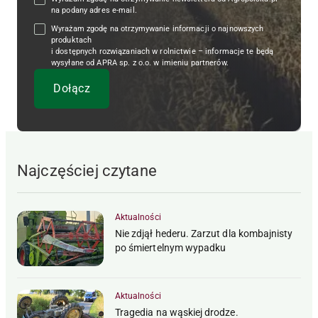
na podany adres e-mail.
Wyrażam zgodę na otrzymywanie informacji o najnowszych
produktach
i dostępnych rozwiązaniach w rolnictwie – informacje te będą
wysyłane od APRA sp. z o.o. w imieniu partnerów.
Najczęściej czytane
Aktualności
Nie zdjął hederu. Zarzut dla kombajnisty
po śmiertelnym wypadku
Aktualności
Tragedia na wąskiej drodze.