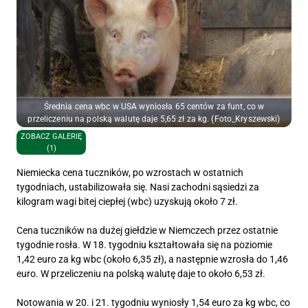
Średnia cena wbc w USA wyniosła 65 centów za funt, co w
przeliczeniu na polską walutę daje 5,65 zł za kg. (Foto_Kryszewski)
ZOBACZ GALERIĘ
(1)
Niemiecka cena tuczników, po wzrostach w ostatnich
tygodniach, ustabilizowała się. Nasi zachodni sąsiedzi za
kilogram wagi bitej ciepłej (wbc) uzyskują około 7 zł.
Cena tuczników na dużej giełdzie w Niemczech przez ostatnie
tygodnie rosła. W 18. tygodniu kształtowała się na poziomie
1,42 euro za kg wbc (około 6,35 zł), a następnie wzrosła do 1,46
euro. W przeliczeniu na polską walutę daje to około 6,53 zł.
Notowania w 20. i 21. tygodniu wyniosły 1,54 euro za kg wbc, co