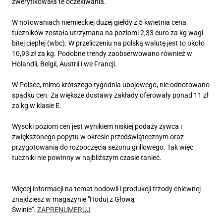
zweryfikowała te oczekiwania.
W notowaniach niemieckiej dużej giełdy z 5 kwietnia cena
tuczników została utrzymana na poziomi 2,33 euro za kg wagi
bitej ciepłej (wbc). W przeliczeniu na polską walutę jest to około
10,93 zł za kg. Podobne trendy zaobserwowano również w
Holandii, Belgii, Austrii i we Francji.
W Polsce, mimo krótszego tygodnia ubojowego, nie odnotowano
spadku cen. Za większe dostawy zakłady oferowały ponad 11 zł
za kg w klasie E.
Wysoki poziom cen jest wynikiem niskiej podaży żywca i
zwiększonego popytu w okresie przedświątecznym oraz
przygotowania do rozpoczęcia sezonu grillowego. Tak więc
tuczniki nie powinny w najbliższym czasie tanieć.
Więcej informacji na temat hodowli i produkcji trzody chlewnej
znajdziesz w magazynie "Hoduj z Głową
Świnie".
ZAPRENUMERUJ