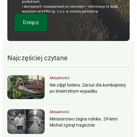
produktach
i dostępnych rozwiązaniach w rolnictwie – informacje te będą
wysyłane od APRA sp. z o.o. w imieniu partnerów.
Najczęściej czytane
Aktualności
Nie zdjął hederu. Zarzut dla kombajnisty
po śmiertelnym wypadku
Aktualności
Ministerstwo żegna rolnika. 29-letni
Michał zginął tragicznie