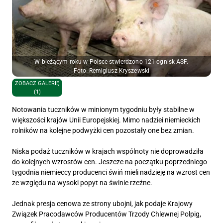
W bieżącym roku w Polsce stwierdzono 121 ognisk ASF.
Foto_Remigiusz Kryszewski
ZOBACZ GALERIĘ
(1)
Notowania tuczników w minionym tygodniu były stabilne w
większości krajów Unii Europejskiej. Mimo nadziei niemieckich
rolników na kolejne podwyżki cen pozostały one bez zmian.
Niska podaż tuczników w krajach wspólnoty nie doprowadziła
do kolejnych wzrostów cen. Jeszcze na początku poprzedniego
tygodnia niemieccy producenci świń mieli nadzieję na wzrost cen
ze względu na wysoki popyt na świnie rzeźne.
Jednak presja cenowa ze strony ubojni, jak podaje Krajowy
Związek Pracodawców Producentów Trzody Chlewnej Polpig,