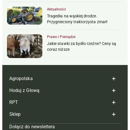
Aktualności
Tragedia na wąskiej drodze.
Przygnieciony traktorzysta zmarł
Prawo i Pieniądze
Jakie stawki za bydło rzeźne? Ceny są
coraz niższe
Agropolska
Hoduj z Głową
Redakcja
RPT
Reklama
Hoduj z głową bydło
Sklep
Tagi
Hoduj z głową świnie
Redakcja
Dołącz do newslettera
Mapa serwisu
Prenumerata
Prenumerata
Czasopisma i prenumerata