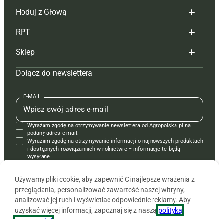
Hoduj z Głową
Redakcja
RPT
Reklama
Hoduj z głową bydło
Sklep
Tagi
Hoduj z głową świnie
Redakcja
Dołącz do newslettera
Mapa serwisu
Prenumerata
Prenumerata
Czasopisma i prenumerata
Kontakt
Redakcja
Reklama
Książki
E-MAIL
Regulamin
Kontakt
Kontakt
Regulamin
Wyrażam zgodę na otrzymywanie newslettera od Agropolska.pl na
Polityka prywatności
Reklama
Krzyżówki
podany adres e-mail.
Wyrażam zgodę na otrzymywanie informacji o najnowszych produktach
i dostępnych rozwiązaniach w rolnictwie – informacje te będą
wysyłane
od APRA sp. z o.o. w imieniu partnerów.
Używamy pliki cookie, aby zapewnić Ci najlepsze wrażenia z
przeglądania, personalizować zawartość naszej witryny,
analizować jej ruch i wyświetlać odpowiednie reklamy. Aby
uzyskać więcej informacji, zapoznaj się z naszą
polityką