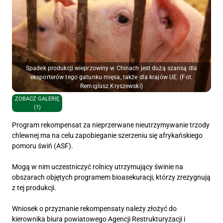
Spadek produkcji wieprzowiny w Chinach jest dużą szansą dla
eksporterów tego gatunku mięsa, także dla krajów UE. (Fot.
Remigiusz Kryszewski)
ZOBACZ GALERIĘ
(1)
Program rekompensat za nieprzerwane nieutrzymywanie trzody
chlewnej ma na celu zapobieganie szerzeniu się afrykańskiego
pomoru świń (ASF).
Mogą w nim uczestniczyć rolnicy utrzymujący świnie na
obszarach objętych programem bioasekuracji, którzy zrezygnują
z tej produkcji.
Wniosek o przyznanie rekompensaty należy złożyć do
kierownika biura powiatowego Agencji Restrukturyzacji i