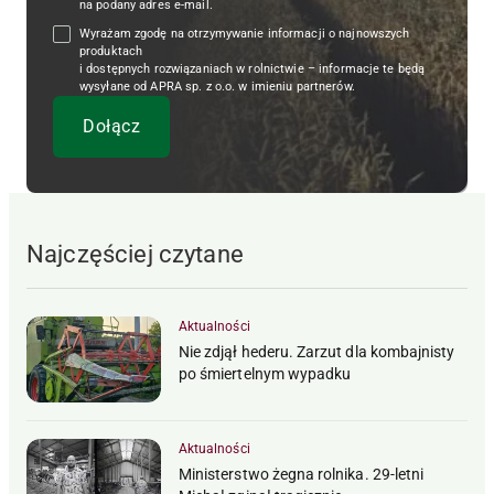
na podany adres e-mail.
Wyrażam zgodę na otrzymywanie informacji o najnowszych
produktach
i dostępnych rozwiązaniach w rolnictwie – informacje te będą
wysyłane od APRA sp. z o.o. w imieniu partnerów.
Najczęściej czytane
Aktualności
Nie zdjął hederu. Zarzut dla kombajnisty
po śmiertelnym wypadku
Aktualności
Ministerstwo żegna rolnika. 29-letni