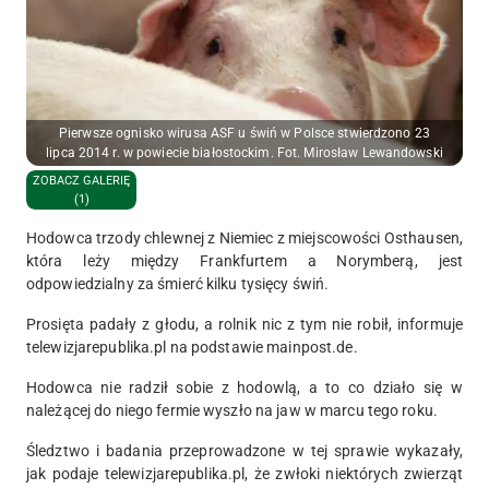
Pierwsze ognisko wirusa ASF u świń w Polsce stwierdzono 23
lipca 2014 r. w powiecie białostockim. Fot. Mirosław Lewandowski
ZOBACZ GALERIĘ
(1)
Hodowca trzody chlewnej z Niemiec z miejscowości Osthausen,
która leży między Frankfurtem a Norymberą, jest
odpowiedzialny za śmierć kilku tysięcy świń.
Prosięta padały z głodu, a rolnik nic z tym nie robił, informuje
telewizjarepublika.pl na podstawie mainpost.de.
Hodowca nie radził sobie z hodowlą, a to co działo się w
należącej do niego fermie wyszło na jaw w marcu tego roku.
Śledztwo i badania przeprowadzone w tej sprawie wykazały,
jak podaje telewizjarepublika.pl, że zwłoki niektórych zwierząt