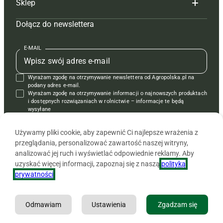
Sklep
Tagi
Hoduj z głową świnie
Redakcja
Dołącz do newslettera
Mapa serwisu
Prenumerata
Prenumerata
Czasopisma i prenumerata
Kontakt
Redakcja
Reklama
Książki
E-MAIL
Regulamin
Kontakt
Kontakt
Regulamin
Wyrażam zgodę na otrzymywanie newslettera od Agropolska.pl na
Polityka prywatności
Reklama
Krzyżówki
podany adres e-mail.
Wyrażam zgodę na otrzymywanie informacji o najnowszych produktach
i dostępnych rozwiązaniach w rolnictwie – informacje te będą
wysyłane
od APRA sp. z o.o. w imieniu partnerów.
Używamy pliki cookie, aby zapewnić Ci najlepsze wrażenia z
przeglądania, personalizować zawartość naszej witryny,
analizować jej ruch i wyświetlać odpowiednie reklamy. Aby
uzyskać więcej informacji, zapoznaj się z naszą
polityką
prywatności
.
Odmawiam
Ustawienia
Zgadzam się
Copyright © 2026 Agencja Promocji Rolnictwa i Agrobiznesu APRA