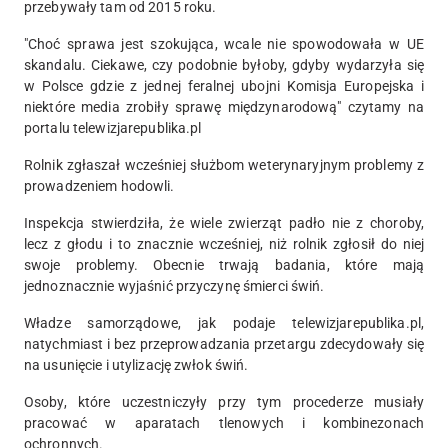
przebywały tam od 2015 roku.
"Choć sprawa jest szokująca, wcale nie spowodowała w UE
skandalu. Ciekawe, czy podobnie byłoby, gdyby wydarzyła się
w Polsce gdzie z jednej feralnej ubojni Komisja Europejska i
niektóre media zrobiły sprawę międzynarodową" czytamy na
portalu telewizjarepublika.pl
Rolnik zgłaszał wcześniej służbom weterynaryjnym problemy z
prowadzeniem hodowli.
Inspekcja stwierdziła, że wiele zwierząt padło nie z choroby,
lecz z głodu i to znacznie wcześniej, niż rolnik zgłosił do niej
swoje problemy. Obecnie trwają badania, które mają
jednoznacznie wyjaśnić przyczynę śmierci świń.
Władze samorządowe, jak podaje telewizjarepublika.pl,
natychmiast i bez przeprowadzania przetargu zdecydowały się
na usunięcie i utylizację zwłok świń.
Osoby, które uczestniczyły przy tym procederze musiały
pracować w aparatach tlenowych i kombinezonach
ochronnych.