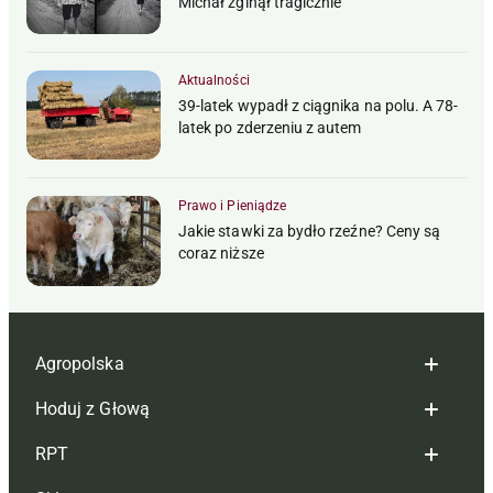
Michał zginął tragicznie
Aktualności
39-latek wypadł z ciągnika na polu. A 78-
latek po zderzeniu z autem
Prawo i Pieniądze
Jakie stawki za bydło rzeźne? Ceny są
coraz niższe
Agropolska
Hoduj z Głową
Redakcja
RPT
Reklama
Hoduj z głową bydło