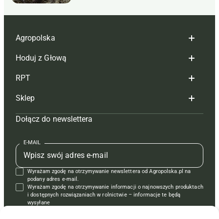
Agropolska
Hoduj z Głową
Redakcja
RPT
Reklama
Hoduj z głową bydło
Sklep
Tagi
Hoduj z głową świnie
Redakcja
Dołącz do newslettera
Mapa serwisu
Prenumerata
Prenumerata
Czasopisma i prenumerata
Kontakt
Redakcja
Reklama
Książki
E-MAIL
Regulamin
Kontakt
Kontakt
Regulamin
Wyrażam zgodę na otrzymywanie newslettera od Agropolska.pl na
Polityka prywatności
Reklama
Krzyżówki
podany adres e-mail.
Wyrażam zgodę na otrzymywanie informacji o najnowszych produktach
i dostępnych rozwiązaniach w rolnictwie – informacje te będą
wysyłane
od APRA sp. z o.o. w imieniu partnerów.