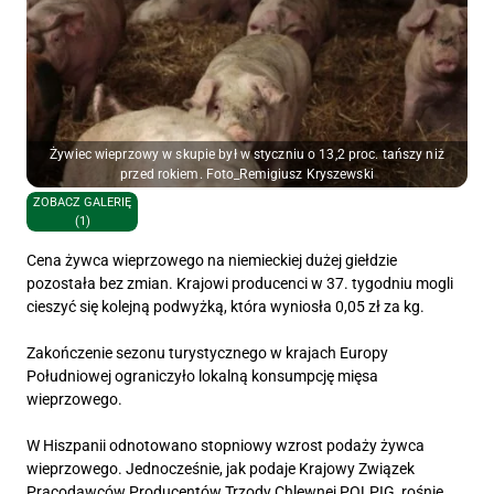
Żywiec wieprzowy w skupie był w styczniu o 13,2 proc. tańszy niż
przed rokiem. Foto_Remigiusz Kryszewski
ZOBACZ GALERIĘ
(1)
Cena żywca wieprzowego na niemieckiej dużej giełdzie
pozostała bez zmian. Krajowi producenci w 37. tygodniu mogli
cieszyć się kolejną podwyżką, która wyniosła 0,05 zł za kg.
Zakończenie sezonu turystycznego w krajach Europy
Południowej ograniczyło lokalną konsumpcję mięsa
wieprzowego.
W Hiszpanii odnotowano stopniowy wzrost podaży żywca
wieprzowego. Jednocześnie, jak podaje Krajowy Związek
Pracodawców Producentów Trzody Chlewnej POLPIG, rośnie