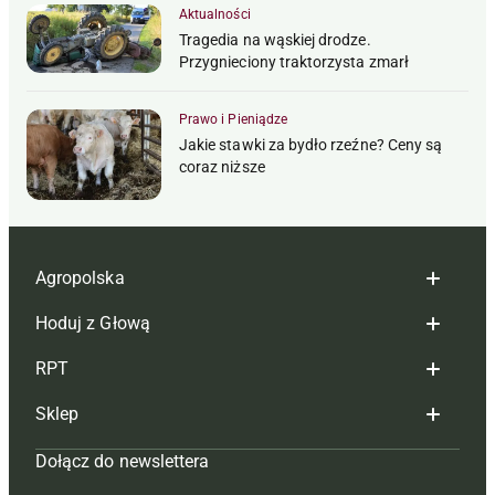
Aktualności
Tragedia na wąskiej drodze.
Przygnieciony traktorzysta zmarł
Prawo i Pieniądze
Jakie stawki za bydło rzeźne? Ceny są
coraz niższe
Agropolska
Hoduj z Głową
Redakcja
RPT
Reklama
Hoduj z głową bydło
Sklep
Tagi
Hoduj z głową świnie
Redakcja
Dołącz do newslettera
Mapa serwisu
Prenumerata
Prenumerata
Czasopisma i prenumerata