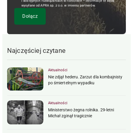
i dostępnych rozwiązaniach w rolnictwie – informacje te będą
wysyłane od APRA sp. z o.o. w imieniu partnerów.
Najczęściej czytane
Aktualności
Nie zdjął hederu. Zarzut dla kombajnisty
po śmiertelnym wypadku
Aktualności
Ministerstwo żegna rolnika. 29-letni
Michał zginął tragicznie