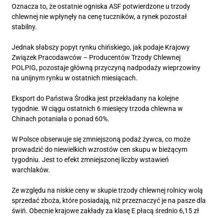
Oznacza to, że ostatnie ogniska ASF potwierdzone u trzody
chlewnej nie wpłynęły na cenę tuczników, a rynek pozostał
stabilny.
Jednak słabszy popyt rynku chińskiego, jak podaje Krajowy
Związek Pracodawców – Producentów Trzody Chlewnej
POLPIG, pozostaje główną przyczyną nadpodaży wieprzowiny
na unijnym rynku w ostatnich miesiącach.
Eksport do Państwa Środka jest przekładany na kolejne
tygodnie. W ciągu ostatnich 6 miesięcy trzoda chlewna w
Chinach potaniała o ponad 60%.
W Polsce obserwuje się zmniejszoną podaż żywca, co może
prowadzić do niewielkich wzrostów cen skupu w bieżącym
tygodniu. Jest to efekt zmniejszonej liczby wstawień
warchlaków.
Ze względu na niskie ceny w skupie trzody chlewnej rolnicy wolą
sprzedać zboża, które posiadają, niż przeznaczyć je na pasze dla
świń. Obecnie krajowe zakłady za klasę E płacą średnio 6,15 zł