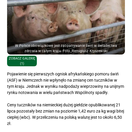
W Polsce obowiązkowe jest zaopatrywanie świń w świadectwa
zdrowia w całym kraju. Foto_Remigiusz Kryszewski
ZOBACZ GALERIĘ
(1)
Pojawienie się pierwszych ognisk afrykańskiego pomoru świń
(ASF) w Niemczech nie wpłynęło na zmianę cen tuczników w
tym kraju. Jednak w wyniku nadpodaży wieprzowiny na unijnym
rynku notowania w wielu państwach Wspólnoty spadły.
Ceny tuczników na niemieckiej dużej giełdzie opublikowanej 21
lipca pozostały bez zmian na poziomie 1,42 euro za kg wagi bitej
ciepłej (wbc). W przeliczeniu na polską walutę jest to około 6,50
zł.