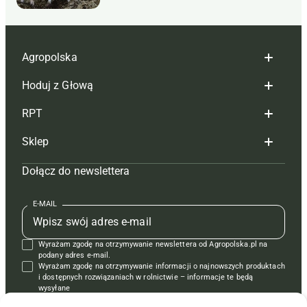
Agropolska
Hoduj z Głową
Redakcja
RPT
Reklama
Hoduj z głową bydło
Sklep
Tagi
Hoduj z głową świnie
Redakcja
Dołącz do newslettera
Mapa serwisu
Prenumerata
Prenumerata
Czasopisma i prenumerata
Kontakt
Redakcja
Reklama
Książki
E-MAIL
Regulamin
Kontakt
Kontakt
Regulamin
Wyrażam zgodę na otrzymywanie newslettera od Agropolska.pl na
Polityka prywatności
Reklama
Krzyżówki
podany adres e-mail.
Wyrażam zgodę na otrzymywanie informacji o najnowszych produktach
i dostępnych rozwiązaniach w rolnictwie – informacje te będą
wysyłane
od APRA sp. z o.o. w imieniu partnerów.