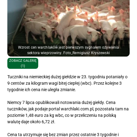
Wzrost cen warchlaków jest pierwszym sygnałem ożywienia
sektora wieprzowiny. Foto_Remigiusz Kryszewski
ZOBACZ GALERIĘ
(1)
Tuczniki na niemieckiej dużej giełdzie w 23. tygodniu potaniały o
9 centów za kilogram wagi bitej ciepłej (wbc). Przez kolejne 3
tygodnie ich cena nie uległa zmianie.
Niemcy 7 lipca opublikowali notowania dużej giełdy. Cena
tuczników, jak podaje portal warchlaki.com.pl, pozostała tam na
poziomie 1,48 euro za kg wbc, co w przeliczeniu na polską
walutę daje około 6,72 zł.
Cena ta utrzymuje się bez zmian przez ostatnie 3 tygodnie i