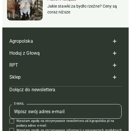
Jakie stawki za bydło rzeźne? Ceny są
coraz niższe
Agropolska
Hoduj z Głową
Redakcja
RPT
Reklama
Hoduj z głową bydło
Sklep
Tagi
Hoduj z głową świnie
Redakcja
Dołącz do newslettera
Mapa serwisu
Prenumerata
Prenumerata
Czasopisma i prenumerata
Kontakt
Redakcja
Reklama
Książki
E-MAIL
Regulamin
Kontakt
Kontakt
Regulamin
Wyrażam zgodę na otrzymywanie newslettera od Agropolska.pl na
Polityka prywatności
Reklama
Krzyżówki
podany adres e-mail.
Wyrażam zgodę na otrzymywanie informacji o najnowszych produktach