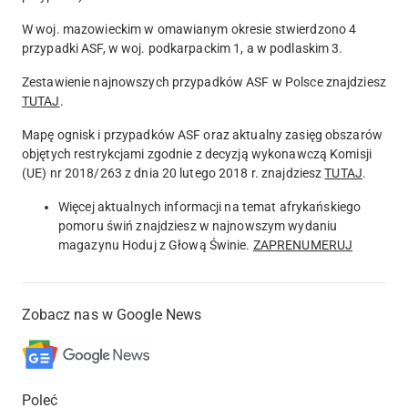
W woj. mazowieckim w omawianym okresie stwierdzono
4
przypadki ASF, w woj. podkarpackim
1
, a w podlaskim
3
.
Zestawienie najnowszych przypadków ASF w Polsce znajdziesz
TUTAJ
.
Mapę ognisk i przypadków ASF oraz aktualny zasięg obszarów
objętych restrykcjami zgodnie z decyzją wykonawczą Komisji
(UE) nr 2018/263 z dnia 20 lutego 2018 r. znajdziesz
TUTAJ
.
Więcej aktualnych informacji na temat afrykańskiego
pomoru świń znajdziesz w najnowszym wydaniu
magazynu Hoduj z Głową Świnie.
ZAPRENUMERUJ
Zobacz nas w Google News
Poleć