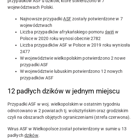
przypadków ASF u dzików, które stwierdzono w
7
województwach Polski.
Najnowsze przypadki
ASF
zostały potwierdzone w 7
województwach
Liczba przypadków afrykańskiego pomoru
świń
w
Polsce w 2020 roku wynosi obecnie 2782
Liczba przypadków ASF w Polsce w 2019 roku wyniosła
2477
W województwie wielkopolskim potwierdzono 2 nowe
przypadki ASF
W województwie lubuskim potwierdzono 12 nowych
przypadków ASF
12 padłych dzików w jednym miejscu
Przypadki ASF w woj. wielkopolskim w ostatnim tygodniu
odnotowano w
2
powiatach tj. wolsztyńskim oraz grodziskim
czyli na obszarach objętych ograniczeniami (strefa czerwona).
Wirus ASF w Wielkopolsce został potwierdzony w sumie u
13
padłych
dzików
.