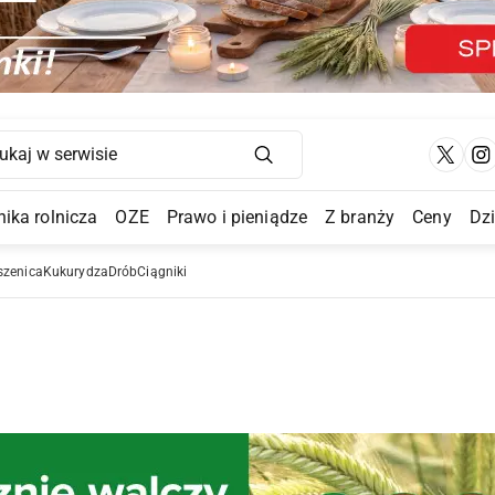
Main Navigation
ika rolnicza
OZE
Prawo i pieniądze
Z branży
Ceny
Dz
a Submenu
szenica
Kukurydza
Drób
Ciągniki