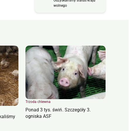
Odzyskaliśmy status kraju
wolnego
Trzoda chlewna
Ponad 3 tys. świń. Szczegóły 3.
ogniska ASF
kaliśmy