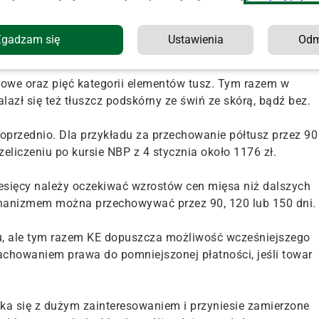
sa i prawdopodobnie dlatego Bruksela podjęła decyzję o
 listę produktów, podniesiono stawki i wprowadzono
Zgadzam się
Ustawienia
Od
kresu składowania.
we oraz pięć kategorii elementów tusz. Tym razem w
zł się też tłuszcz podskórny ze świń ze skórą, bądź bez.
poprzednio. Dla przykładu za przechowanie półtusz przez 90
zeliczeniu po kursie NBP z 4 stycznia około 1176 zł.
iesięcy należy oczekiwać wzrostów cen mięsa niż dalszych
anizmem można przechowywać przez 90, 120 lub 150 dni.
ku, ale tym razem KE dopuszcza możliwość wcześniejszego
chowaniem prawa do pomniejszonej płatności, jeśli towar
ka się z dużym zainteresowaniem i przyniesie zamierzone