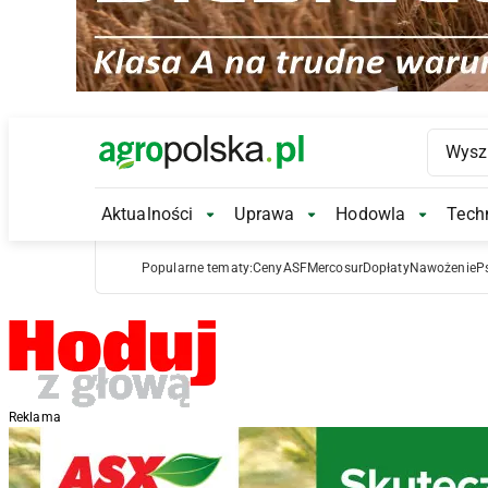
Main Logo
Aktualności
Uprawa
Hodowla
Techn
Aktualności Submenu
Uprawa Submenu
Hodowl
Popularne tematy:
Ceny
ASF
Mercosur
Dopłaty
Nawożenie
P
Reklama