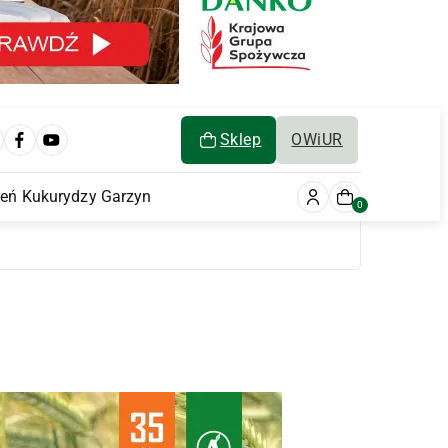
Sklep
OWiUR
ień Kukurydzy Garzyn
0