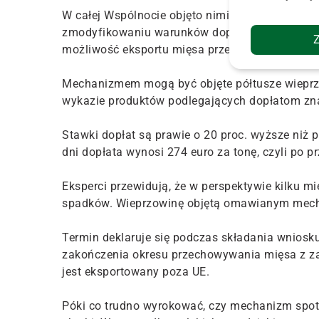
W całej Wspólnocie objęto nimi 64 tys. ton mię
zmodyfikowaniu warunków dopłat – rozszerzono
możliwość eksportu mięsa przed upłynięciem o
Mechanizmem mogą być objęte półtusze wieprzo
wykazie produktów podlegających dopłatom znala
Stawki dopłat są prawie o 20 proc. wyższe niż 
dni dopłata wynosi 274 euro za tonę, czyli po pr
Eksperci przewidują, że w perspektywie kilku m
spadków. Wieprzowinę objętą omawianym mech
Termin deklaruje się podczas składania wnios
zakończenia okresu przechowywania mięsa z za
jest eksportowany poza UE.
Póki co trudno wyrokować, czy mechanizm spot