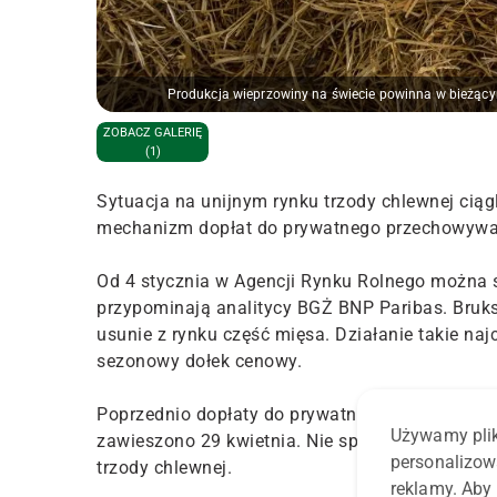
Produkcja wieprzowiny na świecie powinna w bieżącym 
ZOBACZ GALERIĘ
(1)
Sytuacja na unijnym rynku trzody chlewnej ciąg
mechanizm dopłat do prywatnego przechowywa
Od 4 stycznia w Agencji Rynku Rolnego można s
przypominają analitycy BGŻ BNP Paribas. Bruk
usunie z rynku część mięsa. Działanie takie na
sezonowy dołek cenowy.
Poprzednio dopłaty do prywatnego przechowywa
Używamy plik
zawieszono 29 kwietnia. Nie spotkały się one 
personalizow
trzody chlewnej.
reklamy. Aby 