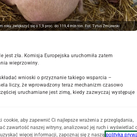
roku zwiększyć się o 1,9 proc. do 119,4 mln ton. Fot. Tytus Żmijewski
le jest zła. Komisja Europejska uruchomiła zatem
nia wieprzowiny.
kładać wnioski o przyznanie takiego wsparcia –
sela liczy, że wprowadzony teraz mechanizm czasowo
jczęściej uruchamiane jest zimą, kiedy zazwyczaj występuje
nia wieprzowiny uruchomiono 9 marca 2015 r., a
i cookie, aby zapewnić Ci najlepsze wrażenia z przeglądania,
jednak z dużym zainteresowaniem unijnych producentów
ać zawartość naszej witryny, analizować jej ruch i wyświetlać
uzyskać więcej informacji, zapoznaj się z naszą
polityką pryw