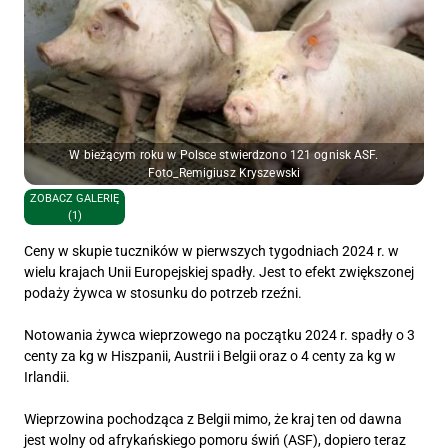
W bieżącym roku w Polsce stwierdzono 121 ognisk ASF.
Foto_Remigiusz Kryszewski
ZOBACZ GALERIĘ
(1)
Ceny w skupie tuczników w pierwszych tygodniach 2024 r. w
wielu krajach Unii Europejskiej spadły. Jest to efekt zwiększonej
podaży żywca w stosunku do potrzeb rzeźni.
Notowania żywca wieprzowego na początku 2024 r. spadły o 3
centy za kg w Hiszpanii, Austrii i Belgii oraz o 4 centy za kg w
Irlandii.
Wieprzowina pochodząca z Belgii mimo, że kraj ten od dawna
jest wolny od afrykańskiego pomoru świń (ASF), dopiero teraz