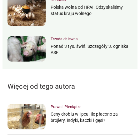
Hodowla
Polska wolna od HPAI. Odzyskaliśmy
status kraju wolnego
Trzoda chlewna
Ponad 3 tys. świń. Szczegóły 3. ogniska
ASF
Więcej od tego autora
Prawo i Pieniądze
Ceny drobiu w lipcu. Ile płacono za
brojlery, indyki, kaczki i gęsi?