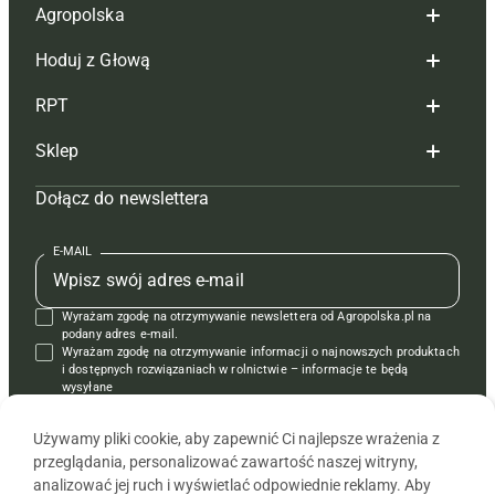
Agropolska
Hoduj z Głową
Redakcja
RPT
Reklama
Hoduj z głową bydło
Sklep
Tagi
Hoduj z głową świnie
Redakcja
Dołącz do newslettera
Mapa serwisu
Prenumerata
Prenumerata
Czasopisma i prenumerata
Kontakt
Redakcja
Reklama
Książki
E-MAIL
Regulamin
Kontakt
Kontakt
Regulamin
Wyrażam zgodę na otrzymywanie newslettera od Agropolska.pl na
Polityka prywatności
Reklama
Krzyżówki
podany adres e-mail.
Wyrażam zgodę na otrzymywanie informacji o najnowszych produktach
i dostępnych rozwiązaniach w rolnictwie – informacje te będą
wysyłane
od APRA sp. z o.o. w imieniu partnerów.
Używamy pliki cookie, aby zapewnić Ci najlepsze wrażenia z
przeglądania, personalizować zawartość naszej witryny,
analizować jej ruch i wyświetlać odpowiednie reklamy. Aby