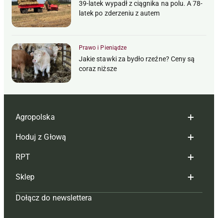
39-latek wypadł z ciągnika na polu. A 78-
latek po zderzeniu z autem
Prawo i Pieniądze
Jakie stawki za bydło rzeźne? Ceny są
coraz niższe
Agropolska
Hoduj z Głową
Redakcja
RPT
Reklama
Hoduj z głową bydło
Sklep
Tagi
Hoduj z głową świnie
Redakcja
Dołącz do newslettera
Mapa serwisu
Prenumerata
Prenumerata
Czasopisma i prenumerata