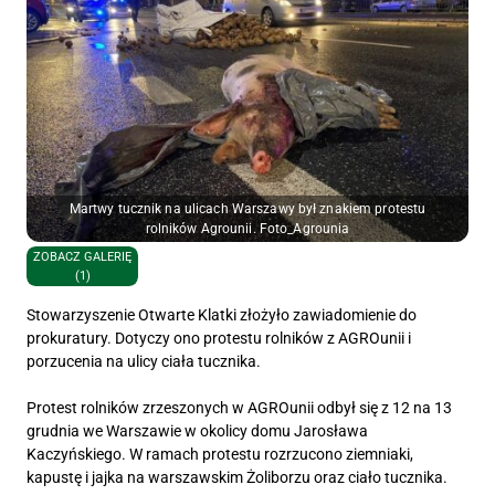
Martwy tucznik na ulicach Warszawy był znakiem protestu
rolników Agrounii. Foto_Agrounia
ZOBACZ GALERIĘ
(1)
Stowarzyszenie Otwarte Klatki złożyło zawiadomienie do
prokuratury. Dotyczy ono protestu rolników z AGROunii i
porzucenia na ulicy ciała tucznika.
Protest rolników zrzeszonych w AGROunii odbył się z 12 na 13
grudnia we Warszawie w okolicy domu Jarosława
Kaczyńskiego. W ramach protestu rozrzucono ziemniaki,
kapustę i jajka na warszawskim Żoliborzu oraz ciało tucznika.