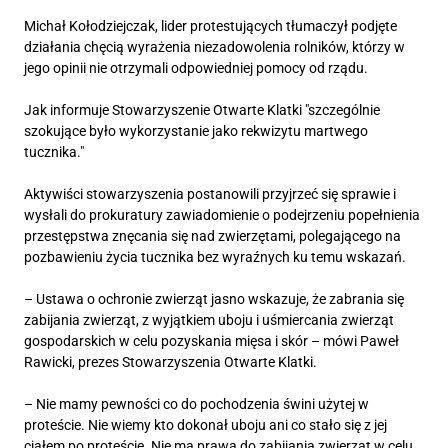
Michał Kołodziejczak, lider protestujących tłumaczył podjęte
działania chęcią wyrażenia niezadowolenia rolników, którzy w
jego opinii nie otrzymali odpowiedniej pomocy od rządu.
Jak informuje Stowarzyszenie Otwarte Klatki "szczególnie
szokujące było wykorzystanie jako rekwizytu martwego
tucznika."
Aktywiści stowarzyszenia postanowili przyjrzeć się sprawie i
wysłali do prokuratury zawiadomienie o podejrzeniu popełnienia
przestępstwa znęcania się nad zwierzętami, polegającego na
pozbawieniu życia tucznika bez wyraźnych ku temu wskazań.
– Ustawa o ochronie zwierząt jasno wskazuje, że zabrania się
zabijania zwierząt, z wyjątkiem uboju i uśmiercania zwierząt
gospodarskich w celu pozyskania mięsa i skór – mówi Paweł
Rawicki, prezes Stowarzyszenia Otwarte Klatki.
– Nie mamy pewności co do pochodzenia świni użytej w
proteście. Nie wiemy kto dokonał uboju ani co stało się z jej
ciałem po proteście. Nie ma prawa do zabijania zwierząt w celu