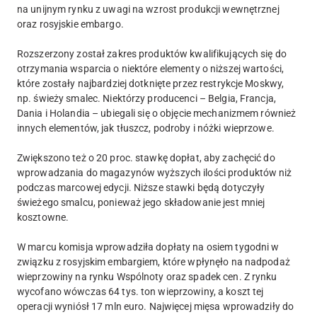
na unijnym rynku z uwagi na wzrost produkcji wewnętrznej
oraz rosyjskie embargo.
Rozszerzony został zakres produktów kwalifikujących się do
otrzymania wsparcia o niektóre elementy o niższej wartości,
które zostały najbardziej dotknięte przez restrykcje Moskwy,
np. świeży smalec. Niektórzy producenci – Belgia, Francja,
Dania i Holandia – ubiegali się o objęcie mechanizmem również
innych elementów, jak tłuszcz, podroby i nóżki wieprzowe.
Zwiększono też o 20 proc. stawkę dopłat, aby zachęcić do
wprowadzania do magazynów wyższych ilości produktów niż
podczas marcowej edycji. Niższe stawki będą dotyczyły
świeżego smalcu, ponieważ jego składowanie jest mniej
kosztowne.
W marcu komisja wprowadziła dopłaty na osiem tygodni w
związku z rosyjskim embargiem, które wpłynęło na nadpodaż
wieprzowiny na rynku Wspólnoty oraz spadek cen. Z rynku
wycofano wówczas 64 tys. ton wieprzowiny, a koszt tej
operacji wyniósł 17 mln euro. Najwięcej mięsa wprowadziły do