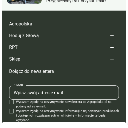
Przygnieciony traktorzysta zmarł
Agropolska
Hoduj z Głową
Redakcja
RPT
Reklama
Hoduj z głową bydło
Sklep
Tagi
Hoduj z głową świnie
Redakcja
Dołącz do newslettera
Mapa serwisu
Prenumerata
Prenumerata
Czasopisma i prenumerata
Kontakt
Redakcja
Reklama
Książki
E-MAIL
Regulamin
Kontakt
Kontakt
Regulamin
Wyrażam zgodę na otrzymywanie newslettera od Agropolska.pl na
Polityka prywatności
Reklama
Krzyżówki
podany adres e-mail.
Wyrażam zgodę na otrzymywanie informacji o najnowszych produktach
i dostępnych rozwiązaniach w rolnictwie – informacje te będą
wysyłane
od APRA sp. z o.o. w imieniu partnerów.