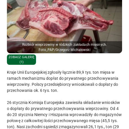
Rozbiór wieprzowiny w łódzkich zakładach mięsnych.
Foto_PAP/Grzegorz Michałowski
ZOBACZ GALERIĘ
(1)
Kraje Unii Europejskiej zgłosiły łącznie 89,9 tys. ton mięsa w
ramach mechanizmu dopłat do prywatnego przechowywania
wieprzowiny. Polscy przedsiębiorcy wnioskowali o dopłaty do
przechowania ok. 6 tys. ton.
26 stycznia Komisja Europejska zawiesiła składanie wniosków
o dopłaty do prywatnego przechowywania wieprzowiny. Od 4
do 20 stycznia Niemcy i Hiszpania wprowadziły do magazynów
połowę z całkowitej ilości przechowywanego mięsa (45,5 tys.
ton). Nasi zachodni sąsiedzi zmagazynowali 26,1 tys., ton (29