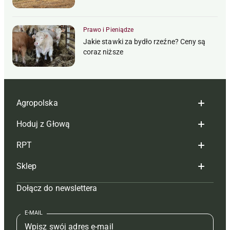
Prawo i Pieniądze
Jakie stawki za bydło rzeźne? Ceny są
coraz niższe
Agropolska
Hoduj z Głową
Redakcja
RPT
Reklama
Hoduj z głową bydło
Sklep
Tagi
Hoduj z głową świnie
Redakcja
Dołącz do newslettera
Mapa serwisu
Prenumerata
Prenumerata
Czasopisma i prenumerata
Kontakt
Redakcja
Reklama
Książki
E-MAIL