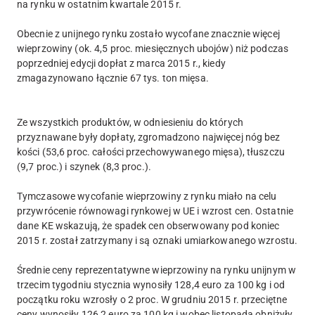
na rynku w ostatnim kwartale 2015 r.
Obecnie z unijnego rynku zostało wycofane znacznie więcej
wieprzowiny (ok. 4,5 proc. miesięcznych ubojów) niż podczas
poprzedniej edycji dopłat z marca 2015 r., kiedy
zmagazynowano łącznie 67 tys. ton mięsa.
Ze wszystkich produktów, w odniesieniu do których
przyznawane były dopłaty, zgromadzono najwięcej nóg bez
kości (53,6 proc. całości przechowywanego mięsa), tłuszczu
(9,7 proc.) i szynek (8,3 proc.).
Tymczasowe wycofanie wieprzowiny z rynku miało na celu
przywrócenie równowagi rynkowej w UE i wzrost cen. Ostatnie
dane KE wskazują, że spadek cen obserwowany pod koniec
2015 r. został zatrzymany i są oznaki umiarkowanego wzrostu.
Średnie ceny reprezentatywne wieprzowiny na rynku unijnym w
trzecim tygodniu stycznia wynosiły 128,4 euro za 100 kg i od
początku roku wzrosły o 2 proc. W grudniu 2015 r. przeciętne
ceny wynosiły 126,2 euro za 100 kg i wobec listopada obniżyły