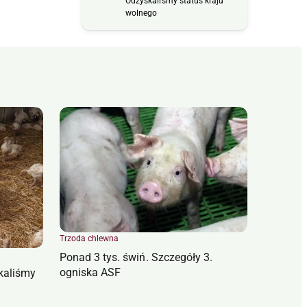
Odzyskaliśmy status kraju
wolnego
Trzoda chlewna
Ponad 3 tys. świń. Szczegóły 3.
ogniska ASF
kaliśmy