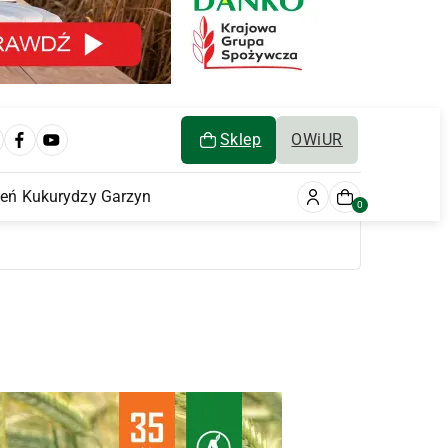
Sklep
OWiUR
ień Kukurydzy Garzyn
0