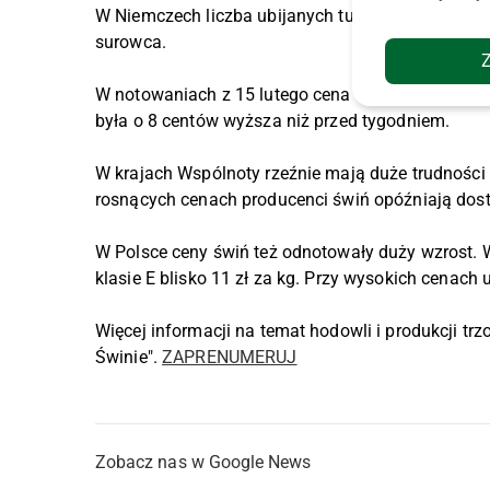
W Niemczech liczba ubijanych tuczników znacznie 
surowca.
W notowaniach z 15 lutego cena skupu tuczników w
była o 8 centów wyższa niż przed tygodniem.
W krajach Wspólnoty rzeźnie mają duże trudnośc
rosnących cenach producenci świń opóźniają dost
W Polsce ceny świń też odnotowały duży wzrost. W
klasie E blisko 11 zł za kg. Przy wysokich cenach
Więcej informacji na temat hodowli i produkcji t
Świnie".
ZAPRENUMERUJ
Zobacz nas w Google News