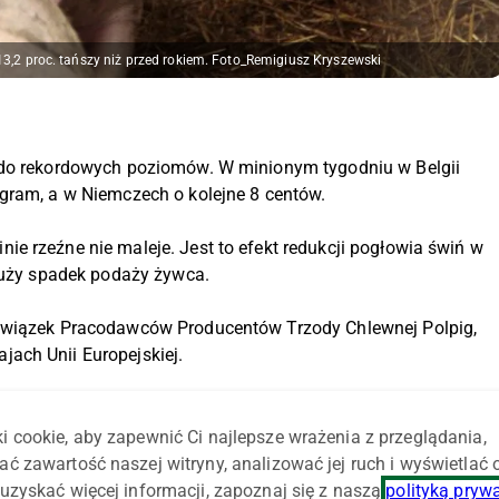
13,2 proc. tańszy niż przed rokiem. Foto_Remigiusz Kryszewski
 do rekordowych poziomów. W minionym tygodniu w Belgii
ogram, a w Niemczech o kolejne 8 centów.
e rzeźne nie maleje. Jest to efekt redukcji pogłowia świń w
 duży spadek podaży żywca.
 Związek Pracodawców Producentów Trzody Chlewnej Polpig,
ach Unii Europejskiej.
ów za kilogram wagi bitej ciepłej (wbc). Największe podwyżki
ii tuczniki podrożały o 13 centów za kg, w Holandii o 12
i cookie, aby zapewnić Ci najlepsze wrażenia z przeglądania,
i o 4 centy.
ać zawartość naszej witryny, analizować jej ruch i wyświetlać
uzyskać więcej informacji, zapoznaj się z naszą
polityką pryw