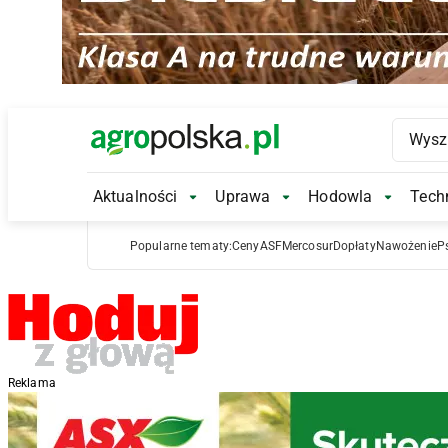
Main Logo
Aktualności
Uprawa
Hodowla
Techn
Aktualności Submenu
Uprawa Submenu
Hodowl
Popularne tematy:
Ceny
ASF
Mercosur
Dopłaty
Nawożenie
P
Reklama