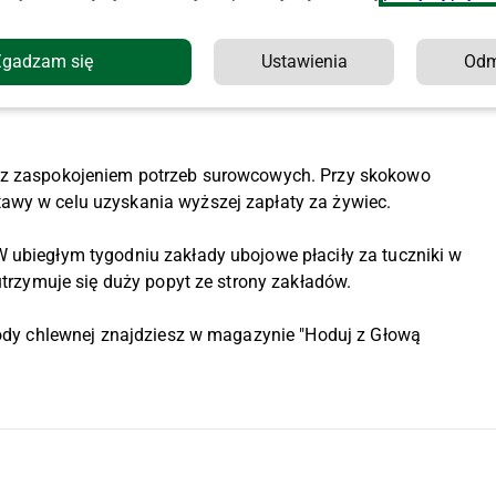
spadła, a ubojnie i tak nie mogą zdobyć wystarczającej ilości
Zgadzam się
Ustawienia
Od
 Niemczech wzrosła do 2,28 euro (około 10,84 zł) za kg wbc 
i z zaspokojeniem potrzeb surowcowych. Przy skokowo
awy w celu uzyskania wyższej zapłaty za żywiec.
 ubiegłym tygodniu zakłady ubojowe płaciły za tuczniki w
 utrzymuje się duży popyt ze strony zakładów.
rzody chlewnej znajdziesz w magazynie "Hoduj z Głową