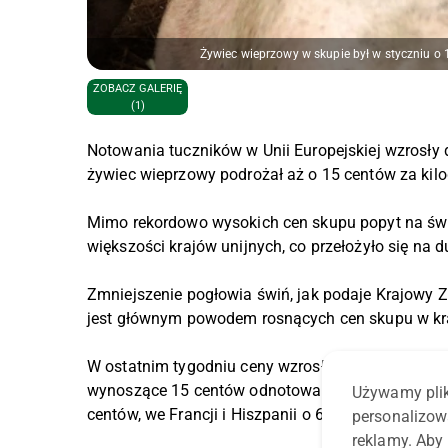
Żywiec wieprzowy w skupie był w styczniu o 
ZOBACZ GALERIĘ
(1)
Notowania tuczników w Unii Europejskiej wzrosły
żywiec wieprzowy podrożał aż o 15 centów za kil
Mimo rekordowo wysokich cen skupu popyt na świni
większości krajów unijnych, co przełożyło się na
Zmniejszenie pogłowia świń, jak podaje Krajowy
jest głównym powodem rosnących cen skupu w kraj
W ostatnim tygodniu ceny wzrosły od 4 do 15 cent
wynoszące 15 centów odnotowano w Belgii. W Austr
Używamy plik
centów, we Francji i Hiszpanii o 6 centów, a w Dani
personalizow
reklamy. Aby 