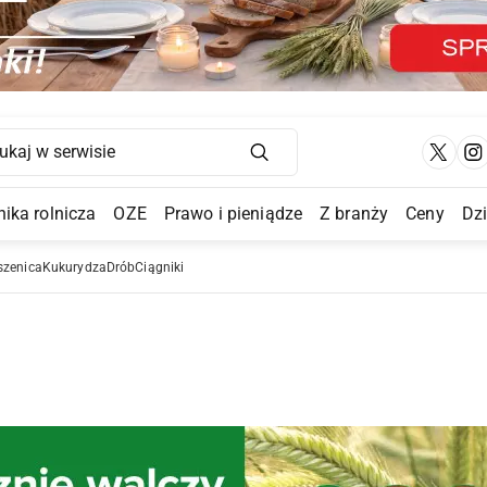
Main Navigation
ika rolnicza
OZE
Prawo i pieniądze
Z branży
Ceny
Dz
a Submenu
szenica
Kukurydza
Drób
Ciągniki