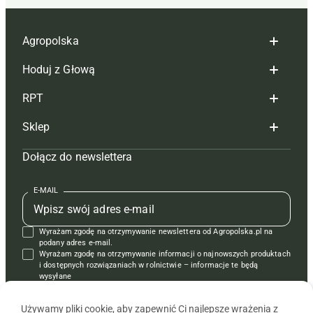
Agropolska
Hoduj z Głową
Redakcja
RPT
Reklama
Hoduj z głową bydło
Sklep
Tagi
Hoduj z głową świnie
Redakcja
Dołącz do newslettera
Mapa serwisu
Prenumerata
Prenumerata
Czasopisma i prenumerata
Kontakt
Redakcja
Reklama
Książki
E-MAIL
Regulamin
Kontakt
Kontakt
Regulamin
Wyrażam zgodę na otrzymywanie newslettera od Agropolska.pl na
Polityka prywatności
Reklama
Krzyżówki
podany adres e-mail.
Wyrażam zgodę na otrzymywanie informacji o najnowszych produktach
i dostępnych rozwiązaniach w rolnictwie – informacje te będą
wysyłane
od APRA sp. z o.o. w imieniu partnerów.
Używamy pliki cookie, aby zapewnić Ci najlepsze wrażenia z