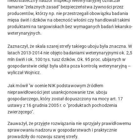
niedostateczny nadzór Inspekcji Weterynaryjnej oznaczał
łamanie "żelaznych zasad" bezpieczeństwa żywności przez
producentów, którzy np. nie przestrzegali obowiązku badania
mięsa świń i dzików na obecność włośni czy handlowali takimi
produktami na targowiskach bez wymaganych badań lekarsko-
weterynaryjnych.
Zaznaczył, że skala szarej strefy takiego uboju była znaczna. W
latach 2013-2014 nie objęto badaniami weterynaryjnymi ok. 2,5
mln świń i ok. 100 tys. tusz dzików. Ok. 95 proc. ubijanych w
gospodarstwie cieląt była ubita poza kontrolą weterynaryjną –
wyliczał Wojnicz.
Jak mówił "w ocenie NIK podstawowym źródłem
nieprawidłowości jest usankcjonowanie tzw. uboju
gospodarczego, który został dopuszczony na mocy art. 17
ustawy z 16 grudnia 2005 r. o "produktach pochodzenia
zwierzęcego".
Zauważył, że przyjęte rozwiązania nie sprzyjały prawidłowemu
sprawowaniu nadzoru w gospodarstwach i praktycznie
prowadziły do rozwoju szarej strefy.