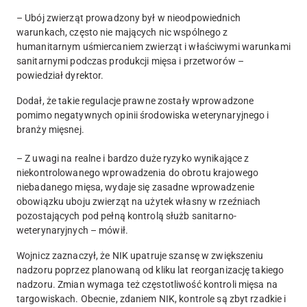
– Ubój zwierząt prowadzony był w nieodpowiednich
warunkach, często nie mających nic wspólnego z
humanitarnym uśmiercaniem zwierząt i właściwymi warunkami
sanitarnymi podczas produkcji mięsa i przetworów –
powiedział dyrektor.
Dodał, że takie regulacje prawne zostały wprowadzone
pomimo negatywnych opinii środowiska weterynaryjnego i
branży mięsnej.
– Z uwagi na realne i bardzo duże ryzyko wynikające z
niekontrolowanego wprowadzenia do obrotu krajowego
niebadanego mięsa, wydaje się zasadne wprowadzenie
obowiązku uboju zwierząt na użytek własny w rzeźniach
pozostających pod pełną kontrolą służb sanitarno-
weterynaryjnych – mówił.
Wojnicz zaznaczył, że NIK upatruje szansę w zwiększeniu
nadzoru poprzez planowaną od kliku lat reorganizację takiego
nadzoru. Zmian wymaga też częstotliwość kontroli mięsa na
targowiskach. Obecnie, zdaniem NIK, kontrole są zbyt rzadkie i