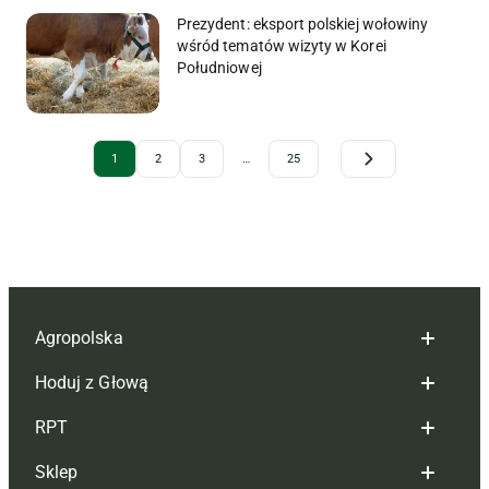
Prezydent: eksport polskiej wołowiny
wśród tematów wizyty w Korei
Południowej
Archive Pagination
1
2
3
…
25
Agropolska
Hoduj z Głową
Redakcja
RPT
Reklama
Hoduj z głową bydło
Sklep
Tagi
Hoduj z głową świnie
Redakcja