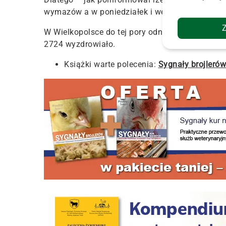
wymazów a w poniedziałek i we wtorek pojawi s
W Wielkopolsce do tej pory odnotowano 3950 
2724 wyzdrowiało.
Książki warte polecenia:
Sygnały brojlerów