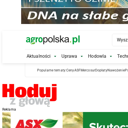
Main Logo
Aktualności
Uprawa
Hodowla
Techn
Aktualności Submenu
Uprawa Submenu
Hodowl
Popularne tematy:
Ceny
ASF
Mercosur
Dopłaty
Nawożenie
P
Reklama