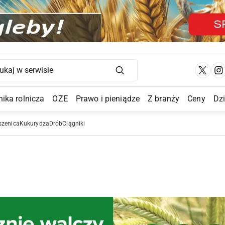
Main Navigation
ika rolnicza
OZE
Prawo i pieniądze
Z branży
Ceny
Dz
a Submenu
szenica
Kukurydza
Drób
Ciągniki