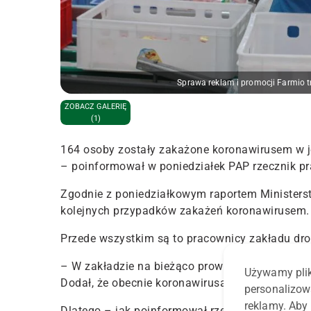
Sprawa reklam i promocji Farmio tr
ZOBACZ GALERIĘ
(1)
164 osoby zostały zakażone koronawirusem w j
– poinformował w poniedziałek PAP rzecznik p
Zgodnie z poniedziałkowym raportem Minister
kolejnych przypadków zakażeń koronawirusem.
Przede wszystkim są to pracownicy zakładu drob
– W zakładzie na bieżąco prowadzone są testy 
Używamy plik
Dodał, że obecnie koronawirusa potwierdzono 
personalizow
reklamy. Aby 
Dlatego – jak poinformował rzecznik Tomasz St