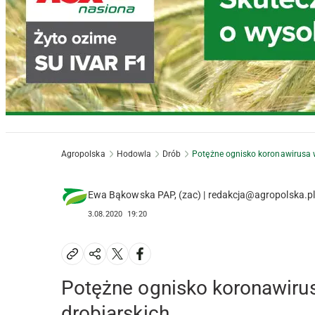
Agropolska
Hodowla
Drób
Potężne ognisko koronawirusa 
Ewa Bąkowska PAP, (zac) | redakcja@agropolska.pl
3.08.2020
19:20
Potężne ognisko koronawiru
drobiarskich