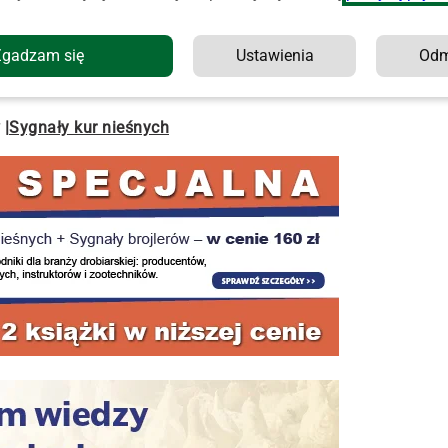
ię w Ostrzeszowie.
Zgadzam się
Ustawienia
Od
przypadków zakażeń koronawirusem, 199 osób zmarło a
|
Sygnały kur nieśnych