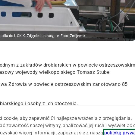
afiła do UOKiK. Zdjęcie ilustracyjne. Foto_Żmijewski
ednym z zakładów drobiarskich w powiecie ostrzeszowski
rasowy wojewody wielkopolskiego Tomasz Stube.
stwa Zdrowia w powiecie ostrzeszowskim zanotowano 85
iarskiego i osoby z ich otoczenia.
– powiedział rzecznik prasowy wojewody wielkopolskiego.
i cookie, aby zapewnić Ci najlepsze wrażenia z przeglądania,
u 164 pracowników.
ać zawartość naszej witryny, analizować jej ruch i wyświetlać
uzyskać więcej informacji, zapoznaj się z naszą
polityką pryw
ube – w piątek w Mikstacie stanie mobilny punkt pobrań