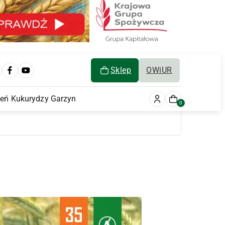
Sklep
OWiUR
ień Kukurydzy Garzyn
0