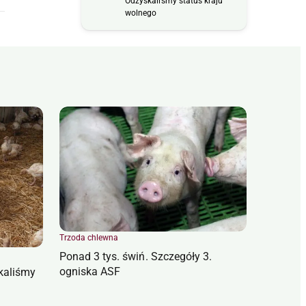
Odzyskaliśmy status kraju
wolnego
Trzoda chlewna
Ponad 3 tys. świń. Szczegóły 3.
ogniska ASF
kaliśmy