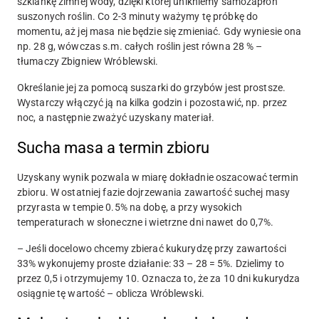
szklankę zimnej wody, dzięki której unikniemy samozapłon
suszonych roślin. Co 2-3 minuty ważymy tę próbkę do
momentu, aż jej masa nie będzie się zmieniać. Gdy wyniesie ona
np. 28 g, wówczas s.m. całych roślin jest równa 28 % –
tłumaczy Zbigniew Wróblewski.
Określanie jej za pomocą suszarki do grzybów jest prostsze.
Wystarczy włączyć ją na kilka godzin i pozostawić, np. przez
noc, a następnie zważyć uzyskany materiał.
Sucha masa a termin zbioru
Uzyskany wynik pozwala w miarę dokładnie oszacować termin
zbioru. W ostatniej fazie dojrzewania zawartość suchej masy
przyrasta w tempie 0.5% na dobę, a przy wysokich
temperaturach w słoneczne i wietrzne dni nawet do 0,7%.
– Jeśli docelowo chcemy zbierać kukurydzę przy zawartości
33% wykonujemy proste działanie: 33 – 28 = 5%. Dzielimy to
przez 0,5 i otrzymujemy 10. Oznacza to, że za 10 dni kukurydza
osiągnie tę wartość – oblicza Wróblewski.