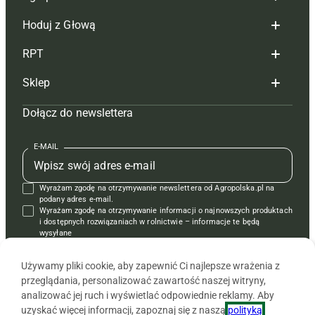
Hoduj z Głową
Redakcja
RPT
Reklama
Hoduj z głową bydło
Sklep
Tagi
Hoduj z głową świnie
Redakcja
Dołącz do newslettera
Mapa serwisu
Prenumerata
Prenumerata
Czasopisma i prenumerata
Kontakt
Redakcja
Reklama
Książki
E-MAIL
Regulamin
Kontakt
Kontakt
Regulamin
Wyrażam zgodę na otrzymywanie newslettera od Agropolska.pl na
Polityka prywatności
Reklama
Krzyżówki
podany adres e-mail.
Wyrażam zgodę na otrzymywanie informacji o najnowszych produktach
i dostępnych rozwiązaniach w rolnictwie – informacje te będą
wysyłane
od APRA sp. z o.o. w imieniu partnerów.
Używamy pliki cookie, aby zapewnić Ci najlepsze wrażenia z
przeglądania, personalizować zawartość naszej witryny,
analizować jej ruch i wyświetlać odpowiednie reklamy. Aby
uzyskać więcej informacji, zapoznaj się z naszą
polityką