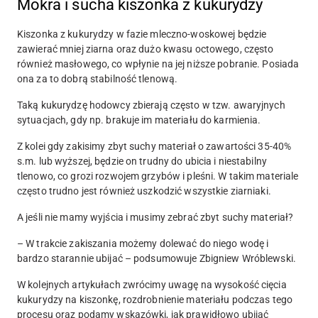
Mokra i sucha kiszonka z kukurydzy
Kiszonka z kukurydzy w fazie mleczno-woskowej będzie
zawierać mniej ziarna oraz dużo kwasu octowego, często
również masłowego, co wpłynie na jej niższe pobranie. Posiada
ona za to dobrą stabilność tlenową.
Taką kukurydzę hodowcy zbierają często w tzw. awaryjnych
sytuacjach, gdy np. brakuje im materiału do karmienia.
Z kolei gdy zakisimy zbyt suchy materiał o zawartości 35-40%
s.m. lub wyższej, będzie on trudny do ubicia i niestabilny
tlenowo, co grozi rozwojem grzybów i pleśni. W takim materiale
często trudno jest również uszkodzić wszystkie ziarniaki.
A jeśli nie mamy wyjścia i musimy zebrać zbyt suchy materiał?
– W trakcie zakiszania możemy dolewać do niego wodę i
bardzo starannie ubijać – podsumowuje Zbigniew Wróblewski.
W kolejnych artykułach zwrócimy uwagę na wysokość cięcia
kukurydzy na kiszonkę, rozdrobnienie materiału podczas tego
procesu oraz podamy wskazówki, jak prawidłowo ubijać