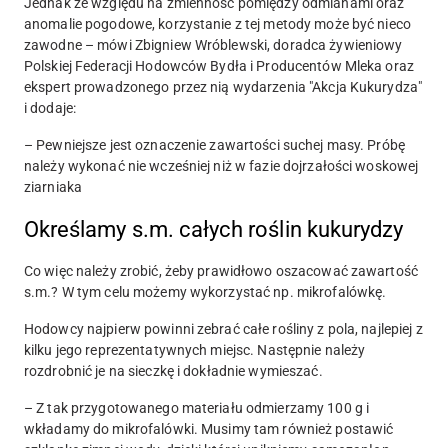
Jednak ze względu na zmienność pomiędzy odmianami oraz
anomalie pogodowe, korzystanie z tej metody może być nieco
zawodne – mówi Zbigniew Wróblewski, doradca żywieniowy
Polskiej Federacji Hodowców Bydła i Producentów Mleka oraz
ekspert prowadzonego przez nią wydarzenia "Akcja Kukurydza"
i dodaje:
– Pewniejsze jest oznaczenie zawartości suchej masy. Próbę
należy wykonać nie wcześniej niż w fazie dojrzałości woskowej
ziarniaka
Określamy s.m. całych roślin kukurydzy
Co więc należy zrobić, żeby prawidłowo oszacować zawartość
s.m.? W tym celu możemy wykorzystać np. mikrofalówkę.
Hodowcy najpierw powinni zebrać całe rośliny z pola, najlepiej z
kilku jego reprezentatywnych miejsc. Następnie należy
rozdrobnić je na sieczkę i dokładnie wymieszać.
– Z tak przygotowanego materiału odmierzamy 100 g i
wkładamy do mikrofalówki. Musimy tam również postawić