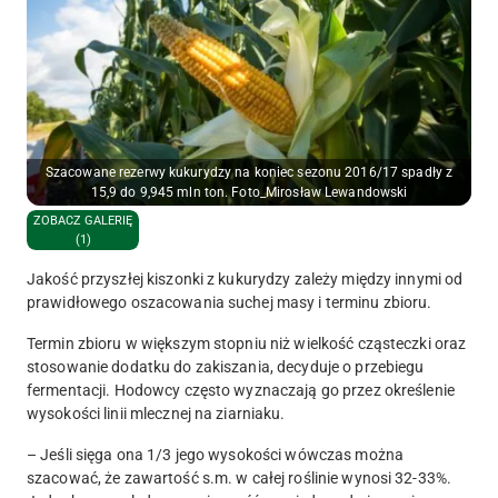
Szacowane rezerwy kukurydzy na koniec sezonu 2016/17 spadły z
15,9 do 9,945 mln ton. Foto_Mirosław Lewandowski
ZOBACZ GALERIĘ
(1)
Jakość przyszłej kiszonki z kukurydzy zależy między innymi od
prawidłowego oszacowania suchej masy i terminu zbioru.
Termin zbioru w większym stopniu niż wielkość cząsteczki oraz
stosowanie dodatku do zakiszania, decyduje o przebiegu
fermentacji. Hodowcy często wyznaczają go przez określenie
wysokości linii mlecznej na ziarniaku.
– Jeśli sięga ona 1/3 jego wysokości wówczas można
szacować, że zawartość s.m. w całej roślinie wynosi 32-33%.