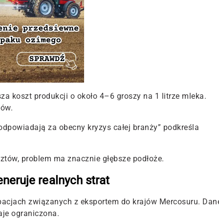
a koszt produkcji o około 4–6 groszy na 1 litrze mleka.
zów.
odpowiadają za obecny kryzys całej branży”
podkreśla
ztów, problem ma znacznie głębsze podłoże.
neruje realnych strat
rbacjach związanych z eksportem do krajów Mercosuru. Dan
aje ograniczona.