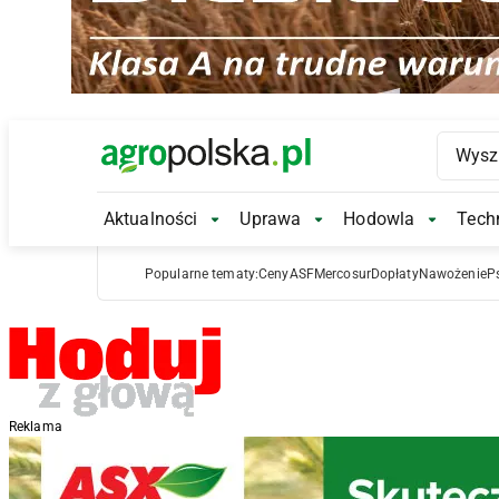
Main Logo
Aktualności
Uprawa
Hodowla
Techn
Aktualności Submenu
Uprawa Submenu
Hodowl
Popularne tematy:
Ceny
ASF
Mercosur
Dopłaty
Nawożenie
P
Reklama