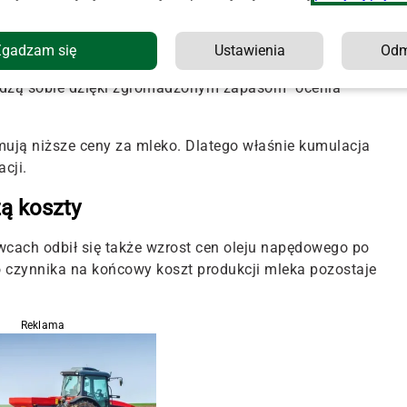
a wypasie. Tymczasem pastwiska w wielu regionach już tera
Zgadzam się
Ustawienia
Od
aczać poważny problem z bazą paszową. Natomiast
oradzą sobie dzięki zgromadzonym zapasom”
ocenia
mują niższe ceny za mleko. Dlatego właśnie kumulacja
cji.
ą koszty
wcach odbił się także wzrost cen oleju napędowego po
 czynnika na końcowy koszt produkcji mleka pozostaje
Reklama