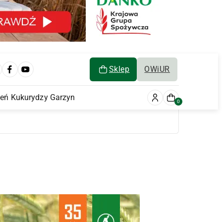
Sklep
OWiUR
ień Kukurydzy Garzyn
0