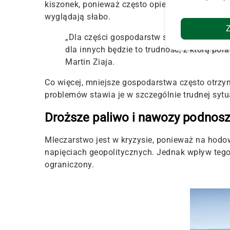
kiszonek, ponieważ często opierają żywienie n
wyglądają słabo.
„Dla części gospodarstw susza może ozn
dla innych będzie to trudność, z którą p
Martin Ziaja.
Co więcej, mniejsze gospodarstwa często otrzy
problemów stawia je w szczególnie trudnej sytua
Droższe paliwo i nawozy podnosz
Mleczarstwo jest w kryzysie, ponieważ na hodo
napięciach geopolitycznych. Jednak wpływ tego
ograniczony.