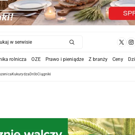
Main Navigation
ika rolnicza
OZE
Prawo i pieniądze
Z branży
Ceny
Dz
a Submenu
szenica
Kukurydza
Drób
Ciągniki