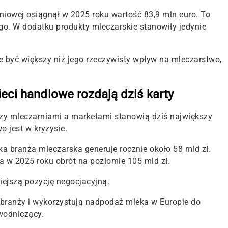
niowej osiągnął w 2025 roku wartość 83,9 mln euro. To
go. W dodatku produkty mleczarskie stanowiły jedynie
 być większy niż jego rzeczywisty wpływ na mleczarstwo,
ieci handlowe rozdają dziś karty
dzy mleczarniami a marketami stanowią dziś największy
o jest w kryzysie.
ka branża mleczarska generuje rocznie około 58 mld zł.
 w 2025 roku obrót na poziomie 105 mld zł.
niejszą pozycję negocjacyjną.
 branży i wykorzystują nadpodaż mleka w Europie do
wodniczący.