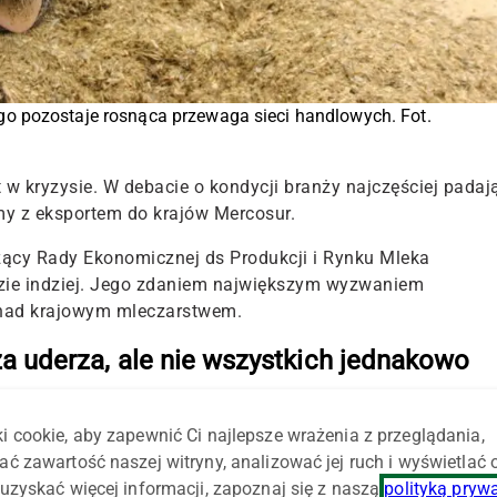
o pozostaje rosnąca przewaga sieci handlowych. Fot.
 w kryzysie
. W debacie o kondycji branży najczęściej padaj
emy z eksportem do krajów M
ercosur.
zący Rady Ekonomicznej ds Produkcji i Rynku Mleka
dzie indziej. Jego zdaniem największym wyzwaniem
 nad krajowym mleczarstwem.
za uderza, ale nie wszystkich jednakowo
iś ogromne emocje, ponieważ wielu hodowców już obserwuje
ie wygląda jednak tak samo w każdym gospodarstwie.
i cookie, aby zapewnić Ci najlepsze wrażenia z przeglądania,
ać zawartość naszej witryny, analizować jej ruch i wyświetlać
odarstwa. Zwykle dysponują one mniejszymi zapasami
uzyskać więcej informacji, zapoznaj się z naszą
polityką pryw