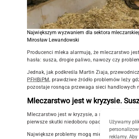
Największym wyzwaniem dla sektora mleczarskieg
Mirosław Lewandowski
Producenci mleka alarmują,
że
mleczarstwo jest
hasła: susza, drogie paliwo, nawozy czy probl
Jednak, jak podkreśla
Martin Ziaja
, przewodnic
PFHBiPM
, prawdziwe źródło problemów leży g
pozostaje rosnąca przewaga sieci handlowych
Mleczarstwo jest w kryzysie. Sus
Mleczarstwo jest w kryzysie, a susza budzi dz
pierwsze skutki niedoboru opadów. Sytuacja n
Używamy plik
personalizow
Największe problemy mogą mieć mniejsze gosp
reklamy. Aby 