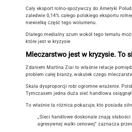
Cały eksport rolno-spożywczy do Ameryki Połud
zaledwie 0,14% całego polskiego eksportu rolne
niewielką część tego wolumenu.
Dlatego medialny szum wokół tego tematu może
które jest w kryzysie
Mleczarstwo jest w kryzysie. To s
Zdaniem Martina Ziai to właśnie relacje pomię
problem całej branży, wskutek czego mleczarstw
Skala dysproporcji robi ogromne wrażenie. Pols
Tymczasem jedna duża sieć handlowa osiągnęła
To właśnie ta różnica pokazuje, kto posiada sil
„Sieci handlowe doskonale znają słabości
agresywnej walki cenowej
” zaznacza prze