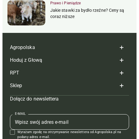
Prawo i Pieniądze
Jakie stawki za bydło rzeźne? Ceny są
coraz niższe
Agropolska
Hoduj z Głową
Redakcja
RPT
Reklama
Hoduj z głową bydło
Sklep
Tagi
Hoduj z głową świnie
Redakcja
Dołącz do newslettera
Mapa serwisu
Prenumerata
Prenumerata
Czasopisma i prenumerata
Kontakt
Redakcja
Reklama
Książki
E-MAIL
Regulamin
Kontakt
Kontakt
Regulamin
Wyrażam zgodę na otrzymywanie newslettera od Agropolska.pl na
Polityka prywatności
Reklama
Krzyżówki
podany adres e-mail.