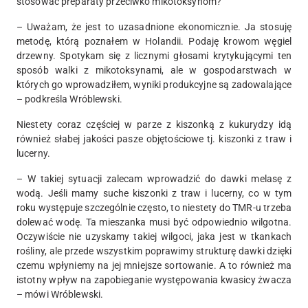
stosować preparaty przeciwko mikotoksynom?
– Uważam, że jest to uzasadnione ekonomicznie. Ja stosuję
metodę, którą poznałem w Holandii. Podaję krowom węgiel
drzewny. Spotykam się z licznymi głosami krytykującymi ten
sposób walki z mikotoksynami, ale w gospodarstwach w
których go wprowadziłem, wyniki produkcyjne są zadowalające
– podkreśla Wróblewski.
Niestety coraz częściej w parze z kiszonką z kukurydzy idą
również słabej jakości pasze objętościowe tj. kiszonki z traw i
lucerny.
– W takiej sytuacji zalecam wprowadzić do dawki melasę z
wodą. Jeśli mamy suche kiszonki z traw i lucerny, co w tym
roku występuje szczególnie często, to niestety do TMR-u trzeba
dolewać wodę. Ta mieszanka musi być odpowiednio wilgotna.
Oczywiście nie uzyskamy takiej wilgoci, jaka jest w tkankach
rośliny, ale przede wszystkim poprawimy strukturę dawki dzięki
czemu wpłyniemy na jej mniejsze sortowanie. A to również ma
istotny wpływ na zapobieganie występowania kwasicy żwacza
– mówi Wróblewski.