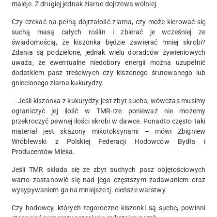
maleje. Z drugiej jednak ziarno dojrzewa wolniej.
Czy czekać na pełną dojrzałość ziarna, czy może kierować się
suchą masą całych roślin i zbierać je wcześniej ze
świadomością, że kiszonka będzie zawierać mniej skrobi?
Zdania są podzielone, jednak wielu doradców żywieniowych
uważa, że ewentualne niedobory energii można uzupełnić
dodatkiem pasz treściwych czy kiszonego śrutowanego lub
gniecionego ziarna kukurydzy.
– Jeśli kiszonka z kukurydzy jest zbyt sucha, wówczas musimy
ograniczyć jej ilość w TMR-rze ponieważ nie możemy
przekroczyć pewnej ilości skrobi w dawce. Ponadto często taki
materiał jest skażony mikotoksynami – mówi Zbigniew
Wróblewski z Polskiej Federacji Hodowców Bydła i
Producentów Mleka.
Jeśli TMR składa się ze zbyt suchych pasz objętościowych
warto zastanowić się nad jego częstszym zadawaniem oraz
wysypywaniem go na mniejsze tj. cieńsze warstwy.
Czy hodowcy, których tegoroczne kiszonki są suche, powinni