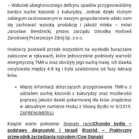
– Wskutek ubiegłorocznego deficytu opadów przygotowaliśmy
bardzo suche kiszonki z kukurydzy. Jednak dzięki różnym
zabiegom zastosowanym w naszym gospodarstwie udało nam
się zachować wysoką produkcję i jakość mleka – mówi
Jarosław Bereźnicki, prezes zarządu Ośrodka Hodowli
Zarodowej Przerzeczyn Zdrój Sp. z o.o.
Hodowcy postawili przede wszystkim na wysłodki buraczane
zakiszone w rękawach, które jednocześnie podniosły wartość
energetyczną TMR-u oraz obniżyły jego suchą masę. Ich dawka
oscylowała między 4-8 kg i była uzależniona od fazy laktacji
krów.
Więcej informacji dotyczących przygotowania TMR-u z
udziałem suchej kiszonki z kukurydzy oraz możliwości
poprawy jakości dawki pokarmowej dla krów znajdziesz
w aktualnym numerze Hoduj z Głową Bydło nr 6/2019.
ZAPRENUMERUJ
Książki warte polecenia:
Sygnały racic
|
Choroby bydła –
podstawy diagnostyki i terapii
|
Rozród – Praktyczny
przewodnik zarządzania rozrodem (Cow Signals)