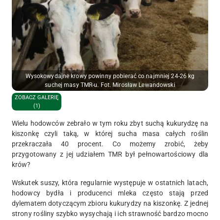
Wysokowydajne krowy powinny pobierać co najmniej 24-26 kg
suchej masy TMR-u. Fot. Mirosław Lewandowski
ZOBACZ GALERIĘ
(1)
Wielu hodowców zebrało
w tym roku
zbyt suchą kukurydzę na
kiszonkę czyli taką, w której
sucha masa
całych roślin
przekraczała 40 procent. Co możemy zrobić, żeby
przygotowany z jej udziałem TMR był pełnowartościowy dla
krów?
Wskutek suszy, która regularnie występuje w ostatnich latach,
hodowcy bydła i producenci mleka często stają przed
dylematem dotyczącym zbioru kukurydzy na kiszonkę. Z jednej
strony rośliny szybko wysychają i ich strawność bardzo mocno