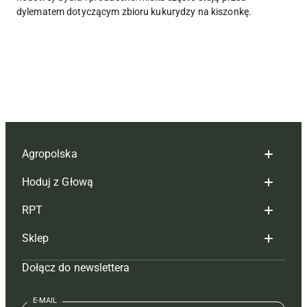
dylematem dotyczącym zbioru kukurydzy na kiszonkę.
Agropolska
Hoduj z Głową
Redakcja
RPT
Reklama
Hoduj z głową bydło
Sklep
Tagi
Hoduj z głową świnie
Redakcja
Dołącz do newslettera
Mapa serwisu
Prenumerata
Prenumerata
Czasopisma i prenumerata
Kontakt
Redakcja
Reklama
Książki
E-MAIL