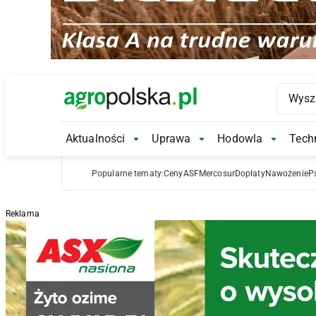
Main Logo
Aktualności
Uprawa
Hodowla
Techn
Aktualności Submenu
Uprawa Submenu
Hodowl
Popularne tematy:
Ceny
ASF
Mercosur
Dopłaty
Nawożenie
P
Reklama