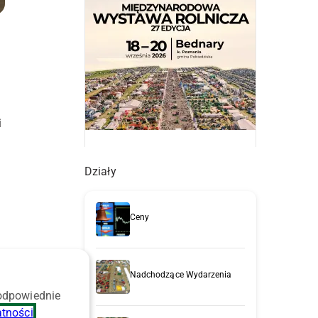
i
Działy
Ceny
Nadchodzące Wydarzenia
 odpowiednie
atności
.