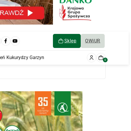
Sklep
OWiUR
ień Kukurydzy Garzyn
0