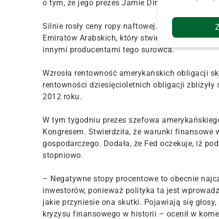
o tym, że jego prezes Jamie Dimon kupił akcje 
Silnie rosły ceny ropy naftowej. Cenom surowc
Emiratów Arabskich, który stwierdził, że OPEC
innymi producentami tego surowca.
Wzrosła rentowność amerykańskich obligacji sk
rentowności dziesięcioletnich obligacji zbliżył
2012 roku.
W tym tygodniu prezes szefowa amerykańskiego
Kongresem. Stwierdziła, że warunki finansowe w
gospodarczego. Dodała, że Fed oczekuje, iż po
stopniowo.
– Negatywne stopy procentowe to obecnie najcz
inwestorów, ponieważ polityka ta jest wprowadz
jakie przyniesie ona skutki. Pojawiają się gło
kryzysu finansowego w historii – ocenił w kom