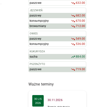
paszowe
632.00
JĘCZMIEŃ
paszowy
682.00
konsumpcyjny
670.00
browarniany
712.00
OWIES
paszowy
549.00
konsumpcyjny
536.00
KUKURYDZA
sucha
884.00
PSZENŻYTO
paszowe
719.00
Ważne terminy
30 LIS
30.11.2026
2026