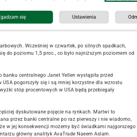
banku warte 26,6 mln dolarów.
a pomogły wypowiedzi ministra ds. energii Zjednoczonych
Zgadzam się
Ustawienia
Od
 jest gotowy do rozmów w sprawie wydobycia ropy naftowej z
arbowych. Wcześniej w czwartek, po silnych spadkach,
y się do poziomu 1,5 proc., co było najniższym poziomem od
 banku centralnego Janet Yellen wystąpiła przed
 USA pogorszyły się i są mniej korzystne dla wzrostu
dwyżki stóp procentowych w USA będą przebiegały
ęściej dyskutowane pojęcie na rynkach. Martwi to
ana przez banki centralne po raz pierwszy i nie wiadomo,
sy, że w jej konsekwencji możemy być świadkami najgorszego
entarzu główny analityk AvaTrade Naeem Aslam.