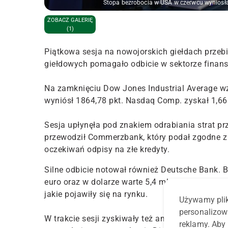
Stopa bezrobocia w USA w czerwcu wyniosła 
ZOBACZ GALERIĘ
(1)
Piątkowa sesja na nowojorskich giełdach prze
giełdowych pomagało odbicie w sektorze finan
Na zamknięciu Dow Jones Industrial Average wzró
wyniósł 1864,78 pkt. Nasdaq Comp. zyskał 1,66 
Sesja upłynęła pod znakiem odrabiania strat pr
przewodził Commerzbank, który podał zgodne z 
oczekiwań odpisy na złe kredyty.
Silne odbicie notował również Deutsche Bank. 
euro oraz w dolarze warte 5,4 mld dolarów. Ba
jakie pojawiły się na rynku.
Używamy plik
personalizow
W trakcie sesji zyskiwały też amerykańskie ban
reklamy. Aby 