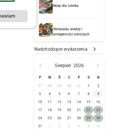
Sklep dla rolnika
mawiam
Olimpiada wiedzy i
umiejętności rolniczych
Nadchodzące wydarzenia
Sierpień
2026
P
W
Ś
C
P
S
N
27
28
29
30
31
1
2
3
4
5
6
7
8
9
10
11
12
13
14
15
16
17
18
19
20
21
22
23
24
25
26
27
28
29
30
31
1
2
3
4
5
6