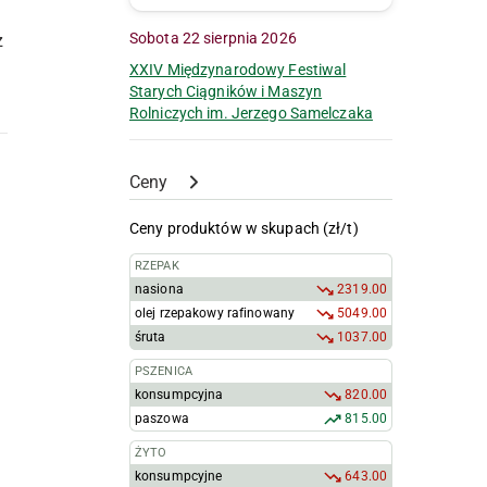
Sobota 22 sierpnia 2026
ż
XXIV Międzynarodowy Festiwal
Starych Ciągników i Maszyn
Rolniczych im. Jerzego Samelczaka
Ceny
Ceny produktów w skupach (zł/t)
RZEPAK
nasiona
2319.00
olej rzepakowy rafinowany
5049.00
śruta
1037.00
PSZENICA
konsumpcyjna
820.00
paszowa
815.00
ŻYTO
konsumpcyjne
643.00