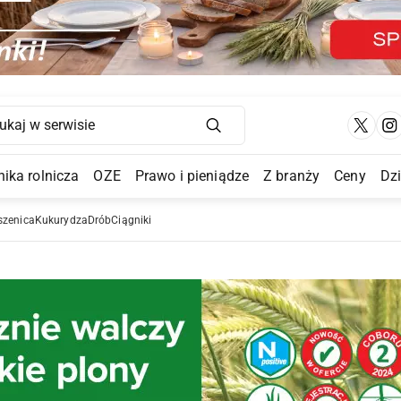
Main Navigation
ika rolnicza
OZE
Prawo i pieniądze
Z branży
Ceny
Dz
a Submenu
szenica
Kukurydza
Drób
Ciągniki