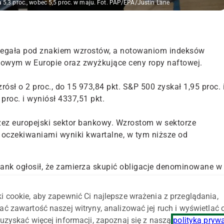
5,3 proc., wobec 5,5 proc. w maju. Fot. PAP/EPA/Justin Lane
biegała pod znakiem wzrostów, a notowaniom indeksów
sowym w Europie oraz zwyżkujące ceny ropy naftowej.
sł o 2 proc., do 15 973,84 pkt. S&P 500 zyskał 1,95 proc. 
proc. i wyniósł 4337,51 pkt.
zez europejski sektor bankowy. Wzrostom w sektorze
oczekiwaniami wyniki kwartalne, w tym niższe od
Bank ogłosił, że zamierza skupić obligacje denominowane w
nk chce w ten sposób zmniejszyć obawy o swoją płynność,
i cookie, aby zapewnić Ci najlepsze wrażenia z przeglądania,
ać zawartość naszej witryny, analizować jej ruch i wyświetlać
ki. Drożały między innymi akcje JP Morgan po informacjach
uzyskać więcej informacji, zapoznaj się z naszą
polityką pryw